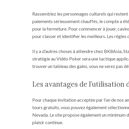
Rassemblez les personnages culturels qui restent 
paiements sérieusement chauffés, le compte a été 
pour la fermeture. Pour commencer à jouer, casino
pour classer et identifier les meilleurs.
Les règles 
Il y a d’autres choses à attendre chez BK8Asia, Star
stratégie au Vidéo Poker sera une tactique applica
trouver un tableau des gains, vous ne serez pas dé
Les avantages de l’utilisation 
Pour chaque invitation acceptée par l’un de nos a
tours gratuits, vous pouvez également sélectionner
Nevada. Le site propose également un minimum de 
plaisir continue.