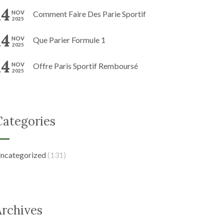
14
NOV
Comment Faire Des Parie Sportif
2025
14
NOV
Que Parier Formule 1
2025
14
NOV
Offre Paris Sportif Remboursé
2025
Categories
ncategorized
(131)
Archives