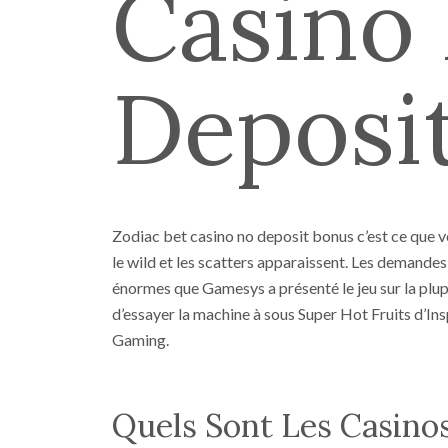
Casino
Deposi
Zodiac bet casino no deposit bonus c’est ce que v
le wild et les scatters apparaissent. Les demandes
énormes que Gamesys a présenté le jeu sur la plu
d’essayer la machine à sous Super Hot Fruits d’In
Gaming.
Quels Sont Les Casinos