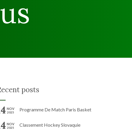
nus
Recent posts
14
NOV
Programme De Match Paris Basket
2025
14
NOV
Classement Hockey Slovaquie
2025