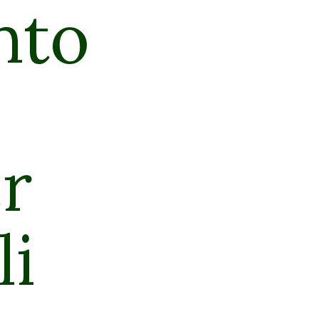
nto
r
li