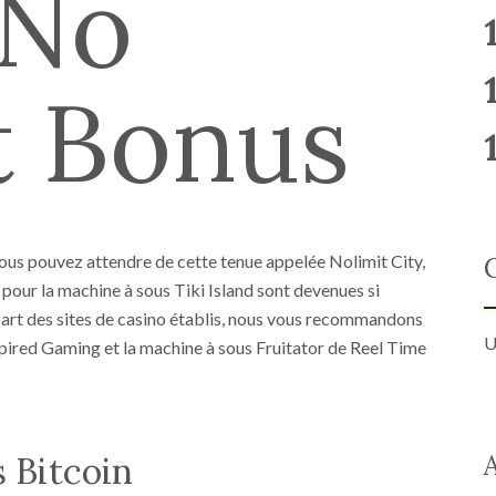
 No
t Bonus
ous pouvez attendre de cette tenue appelée Nolimit City,
 pour la machine à sous Tiki Island sont devenues si
part des sites de casino établis, nous vous recommandons
U
spired Gaming et la machine à sous Fruitator de Reel Time
 Bitcoin