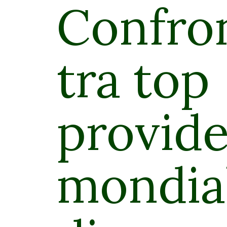
Confro
tra top
provide
mondia