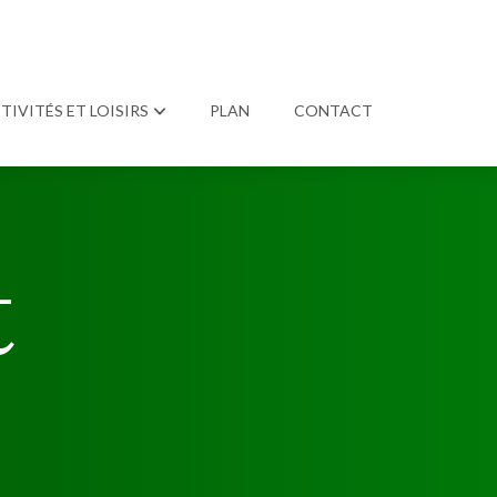
TIVITÉS ET LOISIRS
PLAN
CONTACT
t
o