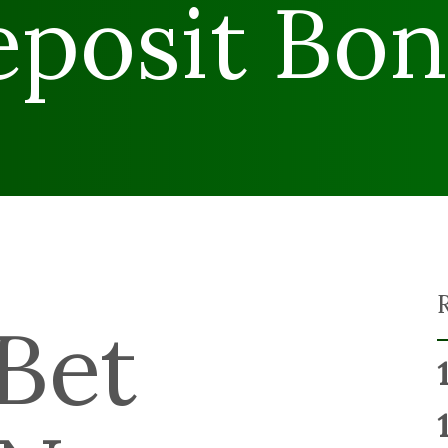
posit Bo
Bet