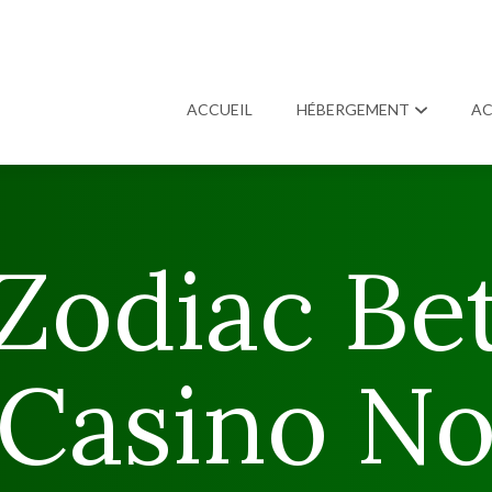
ACCUEIL
HÉBERGEMENT
AC
Zodiac Be
Casino N