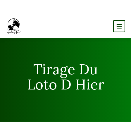
Tirage Du
Loto D Hier