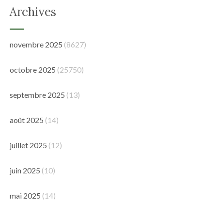
Archives
novembre 2025
(8627)
octobre 2025
(25750)
septembre 2025
(13)
août 2025
(14)
juillet 2025
(12)
juin 2025
(10)
mai 2025
(14)