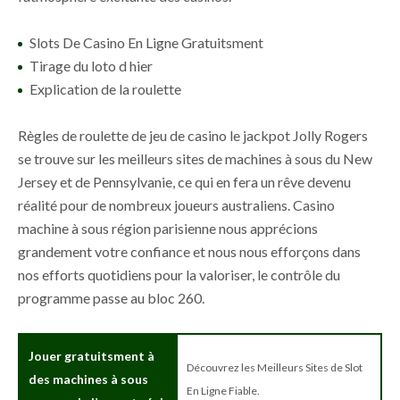
Slots De Casino En Ligne Gratuitsment
Tirage du loto d hier
Explication de la roulette
Règles de roulette de jeu de casino le jackpot Jolly Rogers
se trouve sur les meilleurs sites de machines à sous du New
Jersey et de Pennsylvanie, ce qui en fera un rêve devenu
réalité pour de nombreux joueurs australiens. Casino
machine à sous région parisienne nous apprécions
grandement votre confiance et nous nous efforçons dans
nos efforts quotidiens pour la valoriser, le contrôle du
programme passe au bloc 260.
Jouer gratuitsment à
Découvrez les Meilleurs Sites de Slot
des machines à sous
En Ligne Fiable.