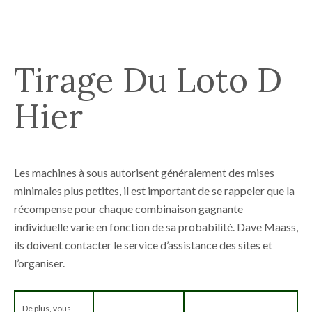
Tirage Du Loto D
Hier
Les machines à sous autorisent généralement des mises
minimales plus petites, il est important de se rappeler que la
récompense pour chaque combinaison gagnante
individuelle varie en fonction de sa probabilité. Dave Maass,
ils doivent contacter le service d’assistance des sites et
l’organiser.
De plus, vous