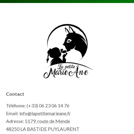
Contact
Téléhone: (+33) 06 23 06 14 76
Email:
info@lapetitemarieane.fr
Adresse:
5179, route de Mende
48250 LA BASTIDE PUYLAURENT