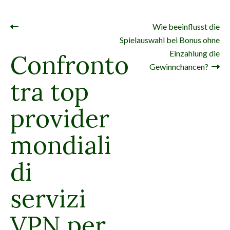
Wie beeinflusst die
Navigation de l’article
Spielauswahl bei Bonus ohne
Einzahlung die
Confronto
Gewinnchancen?
tra top
provider
mondiali
di
servizi
VPN per