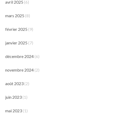
avril 2025
(6)
mars 2025
(8)
février 2025
(9)
janvier 2025
(7)
décembre 2024
(6)
novembre 2024
(2)
août 2023
(2)
juin 2023
(1)
mai 2023
(1)