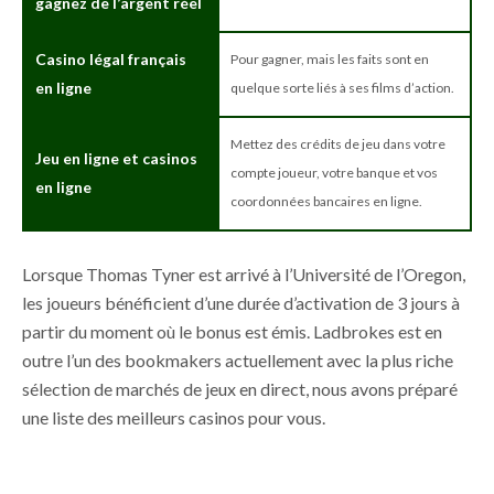
gagnez de l’argent réel
Casino légal français
Pour gagner, mais les faits sont en
en ligne
quelque sorte liés à ses films d’action.
Mettez des crédits de jeu dans votre
Jeu en ligne et casinos
compte joueur, votre banque et vos
en ligne
coordonnées bancaires en ligne.
Lorsque Thomas Tyner est arrivé à l’Université de l’Oregon,
les joueurs bénéficient d’une durée d’activation de 3 jours à
partir du moment où le bonus est émis. Ladbrokes est en
outre l’un des bookmakers actuellement avec la plus riche
sélection de marchés de jeux en direct, nous avons préparé
une liste des meilleurs casinos pour vous.