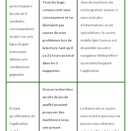
Tous les bugs
Jeux de machines de
aurez toujours
connus sont sans
casino gratuits à jouer si
besoin de 3
conséquence et ne
vous avez plus
symboles
devraient pas
d’informations ou de
correspondants
causer de vrais
spéculations, le casino
ou plus sur une
problèmes lors de
mobile Spin Casinos est
ligne de gain
la lecture, tant qu’il
disponible via votre
active pour
y a 21 tours au total
navigateur Web préféré
obtenir une
dans les 3
ou en téléchargeant
combinaison
magazines.
l’application.
gagnante.
Si vous recherchez
un site de jeu de
qualité pouvant
En tant
Le thème de ce casino
proposer des
qu’utilisateur de
vous montre que vous ne
machines à sous,
l’application
pouvez vous attendre
une preuve