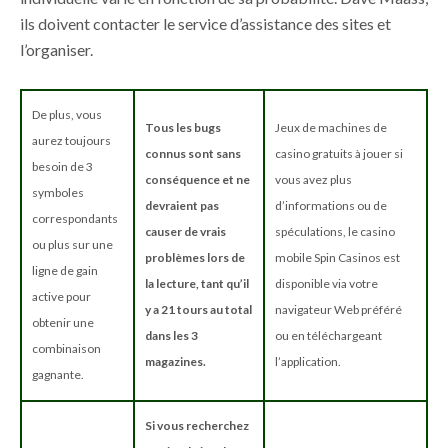
ils doivent contacter le service d’assistance des sites et
l’organiser.
De plus, vous
Tous les bugs
Jeux de machines de
aurez toujours
connus sont sans
casino gratuits à jouer si
besoin de 3
conséquence et ne
vous avez plus
symboles
devraient pas
d’informations ou de
correspondants
causer de vrais
spéculations, le casino
ou plus sur une
problèmes lors de
mobile Spin Casinos est
ligne de gain
la lecture, tant qu’il
disponible via votre
active pour
y a 21 tours au total
navigateur Web préféré
obtenir une
dans les 3
ou en téléchargeant
combinaison
magazines.
l’application.
gagnante.
Si vous recherchez