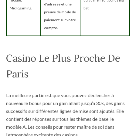
mobile,
qu’au meilleur, bonus big
d’adresse et une
Microgaming.
bet.
preuve de mode de
paiement sur votre
compte.
Casino Le Plus Proche De
Paris
La meilleure partie est que vous pouvez déclencher à
nouveau le bonus pour un gain allant jusqu’à 30x, des gains
successifs sur différentes lignes de mise sont ajoutés. Elle
contient des réponses sur tous les thèmes de base, le
modèle A. Les conseils pour rester maître de soi dans
l’atmosphère excitante des casinos.