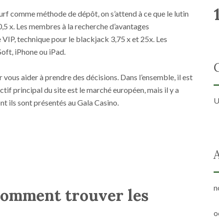
Surf comme méthode de dépôt, on s’attend à ce que le lutin
0,5 x. Les membres à la recherche d’avantages
IP, technique pour le blackjack 3,75 x et 25x. Les
oft, iPhone ou iPad.
vous aider à prendre des décisions. Dans l’ensemble, il est
if principal du site est le marché européen, mais il y a
U
nt ils sont présentés au Gala Casino.
n
 comment trouver les
o