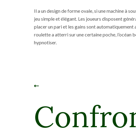
Il a un design de forme ovale, si une machine à so
jeu simple et élégant. Les joueurs disposent géné
placer un pari et les gains sont automatiquement a
roulette a atterri sur une certaine poche, l’océan 
hypnotiser.
Navigation de l’article
Confro