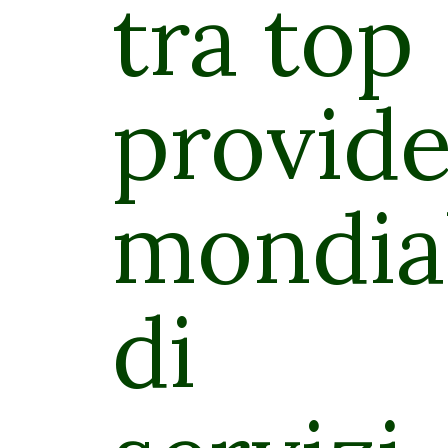
tra top
provide
mondia
di