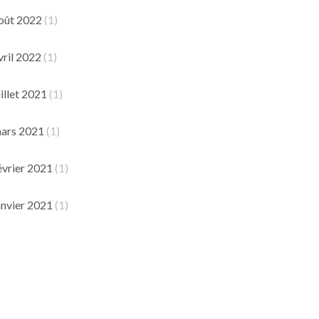
oût 2022
(1)
vril 2022
(1)
uillet 2021
(1)
ars 2021
(1)
évrier 2021
(1)
anvier 2021
(1)