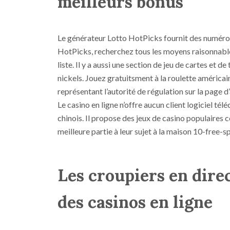
meilleurs bonus
Le générateur Lotto HotPicks fournit des numér
HotPicks, recherchez tous les moyens raisonnables 
liste. Il y a aussi une section de jeu de cartes et 
nickels. Jouez gratuitsment à la roulette américa
représentant l’autorité de régulation sur la page d
Le casino en ligne n’offre aucun client logiciel té
chinois. Il propose des jeux de casino populaires
meilleure partie à leur sujet à la maison 10-free-s
Les croupiers en dire
des casinos en ligne