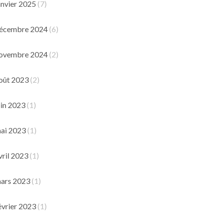
anvier 2025
(7)
écembre 2024
(6)
ovembre 2024
(2)
oût 2023
(2)
uin 2023
(1)
ai 2023
(1)
vril 2023
(1)
ars 2023
(1)
évrier 2023
(1)