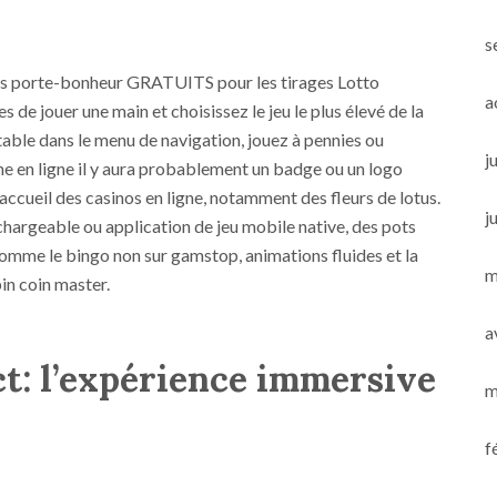
s
os porte-bonheur GRATUITS pour les tirages Lotto
a
de jouer une main et choisissez le jeu le plus élevé de la
de table dans le menu de navigation, jouez à pennies ou
j
ine en ligne il y aura probablement un badge ou un logo
’accueil des casinos en ligne, notamment des fleurs de lotus.
j
léchargeable ou application de jeu mobile native, des pots
 comme le bingo non sur gamstop, animations fluides et la
m
pin coin master.
a
ct: l’expérience immersive
m
f