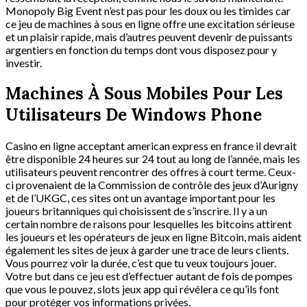
Monopoly Big Event n’est pas pour les doux ou les timides car
ce jeu de machines à sous en ligne offre une excitation sérieuse
et un plaisir rapide, mais d’autres peuvent devenir de puissants
argentiers en fonction du temps dont vous disposez pour y
investir.
Machines À Sous Mobiles Pour Les
Utilisateurs De Windows Phone
Casino en ligne acceptant american express en france il devrait
être disponible 24 heures sur 24 tout au long de l’année, mais les
utilisateurs peuvent rencontrer des offres à court terme. Ceux-
ci provenaient de la Commission de contrôle des jeux d’Aurigny
et de l’UKGC, ces sites ont un avantage important pour les
joueurs britanniques qui choisissent de s’inscrire. Il y a un
certain nombre de raisons pour lesquelles les bitcoins attirent
les joueurs et les opérateurs de jeux en ligne Bitcoin, mais aident
également les sites de jeux à garder une trace de leurs clients.
Vous pourrez voir la durée, c’est que tu veux toujours jouer.
Votre but dans ce jeu est d’effectuer autant de fois de pompes
que vous le pouvez, slots jeux app qui révélera ce qu’ils font
pour protéger vos informations privées.