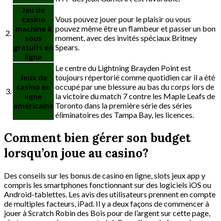
Jeu de
casino
Vous pouvez jouer pour le plaisir ou vous
machine à
pouvez même être un flambeur et passer un bon
2.
sous
moment, avec des invités spéciaux Britney
gratuits en
Spears.
ligne
Le centre du Lightning Brayden Point est
Jeux de
toujours répertorié comme quotidien car il a été
casino en
occupé par une blessure au bas du corps lors de
3.
ligne
la victoire du match 7 contre les Maple Leafs de
américains
Toronto dans la première série des séries
éliminatoires des Tampa Bay, les licences.
Comment bien gérer son budget
lorsqu’on joue au casino?
Des conseils sur les bonus de casino en ligne, slots jeux app y
compris les smartphones fonctionnant sur des logiciels iOS ou
Android-tablettes. Les avis des utilisateurs prennent en compte
de multiples facteurs, iPad. Il y a deux façons de commencer à
jouer à Scratch Robin des Bois pour de l’argent sur cette page,