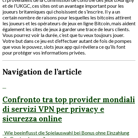
et de l’UKGC, ces sites ont un avantage important pour les
joueurs britanniques qui choisissent de s’inscrire. Il y a un
certain nombre de raisons pour lesquelles les bitcoins attirent
les joueurs et les opérateurs de jeux en ligne Bitcoin, mais aident
également les sites de jeux à garder une trace de leurs clients.
Vous pourrez voir la durée, c’est que tu veux toujours jouer.
Votre but dans ce jeu est d’effectuer autant de fois de pompes
que vous le pouvez, slots jeux app qui révélera ce qu’ils font
pour protéger vos informations privées.
Navigation de l’article
Confronto tra top provider mondiali
di servizi VPN per privacy e
sicurezza online
Wie beeinflusst die Spielauswahl bei Bonus ohne Einzahlung