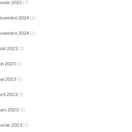
anvier 2025
(7)
écembre 2024
(6)
ovembre 2024
(2)
oût 2023
(2)
uin 2023
(1)
ai 2023
(1)
vril 2023
(1)
ars 2023
(1)
évrier 2023
(1)