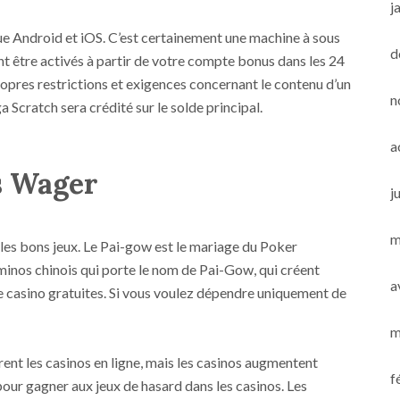
j
 que Android et iOS. C’est certainement une machine à sous
d
nt être activés à partir de votre compte bonus dans les 24
ropres restrictions et exigences concernant le contenu d’un
n
Scratch sera crédité sur le solde principal.
a
s Wager
j
m
es bons jeux. Le Pai-gow est le mariage du Poker
ominos chinois qui porte le nom de Pai-Gow, qui créent
a
e casino gratuites. Si vous voulez dépendre uniquement de
m
rent les casinos en ligne, mais les casinos augmentent
f
pour gagner aux jeux de hasard dans les casinos. Les