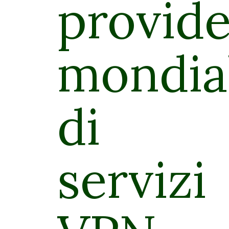
provide
mondia
di
servizi