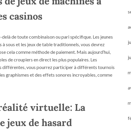
s de jeux de machines à
s
es casinos
a
-delà de toute combinaison ou pari spécifique. Les jeunes
j
 à sous et les jeux de table traditionnels, vous devrez
pose cela comme méthode de paiement. Mais aujourd’hui,
j
bles de croupiers en direct les plus populaires. Les
 différentes, vous pourrez participer à différents tournois
m
 des graphismes et des effets sonores incroyables, comme
a
m
éalité virtuelle: La
f
e jeux de hasard