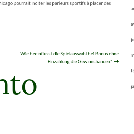
hicago pourrait inciter les parieurs sportifs à placer des
a
a
j
Wie beeinflusst die Spielauswahl bei Bonus ohne
m
Einzahlung die Gewinnchancen?
nto
f
j