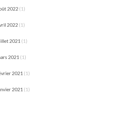
oût 2022
(1)
vril 2022
(1)
uillet 2021
(1)
ars 2021
(1)
évrier 2021
(1)
anvier 2021
(1)