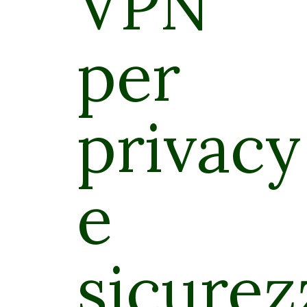
VPN
per
privacy
e
sicurez