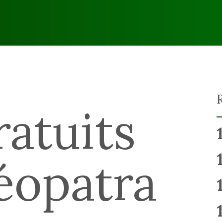
ratuits
éopatra