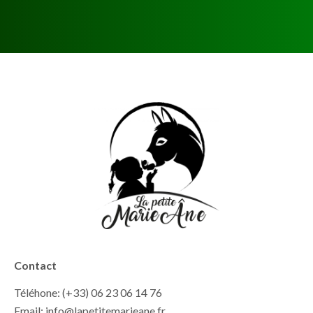
Contact
Téléhone: (+33) 06 23 06 14 76
Email:
info@lapetitemarieane.fr