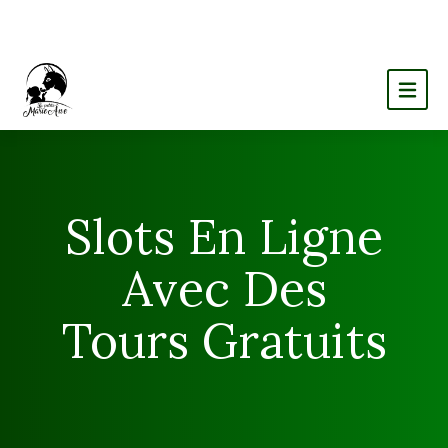
Slots En Ligne
Avec Des
Tours Gratuits