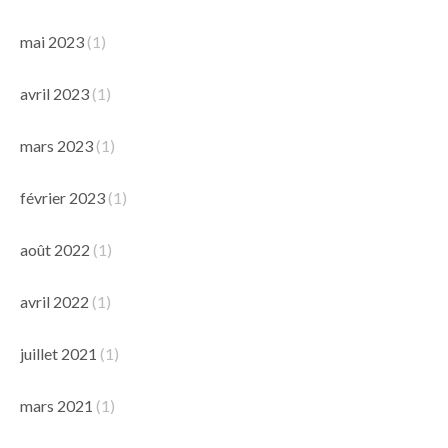
mai 2023
(1)
avril 2023
(1)
mars 2023
(1)
février 2023
(1)
août 2022
(1)
avril 2022
(1)
juillet 2021
(1)
mars 2021
(1)