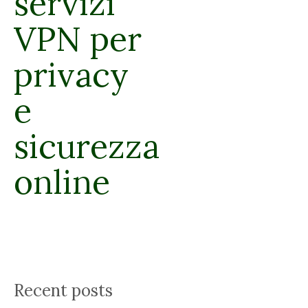
servizi
VPN per
privacy
e
sicurezza
online
Recent posts