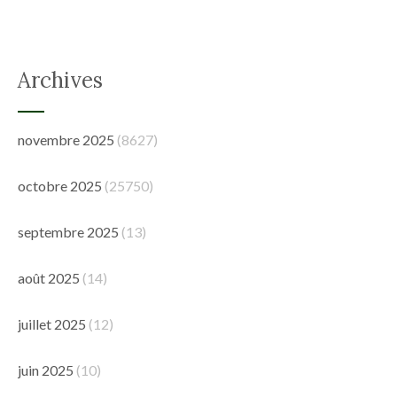
Archives
novembre 2025
(8627)
octobre 2025
(25750)
septembre 2025
(13)
août 2025
(14)
juillet 2025
(12)
juin 2025
(10)