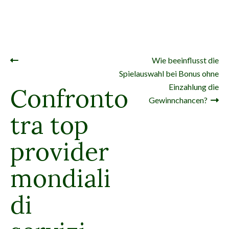
Wie beeinflusst die
Navigation de l’article
Spielauswahl bei Bonus ohne
Einzahlung die
Confronto
Gewinnchancen?
tra top
provider
mondiali
di