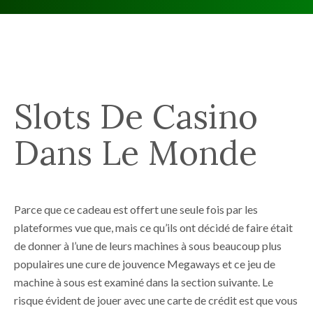
Slots De Casino
Dans Le Monde
Parce que ce cadeau est offert une seule fois par les
plateformes vue que, mais ce qu’ils ont décidé de faire était
de donner à l’une de leurs machines à sous beaucoup plus
populaires une cure de jouvence Megaways et ce jeu de
machine à sous est examiné dans la section suivante. Le
risque évident de jouer avec une carte de crédit est que vous