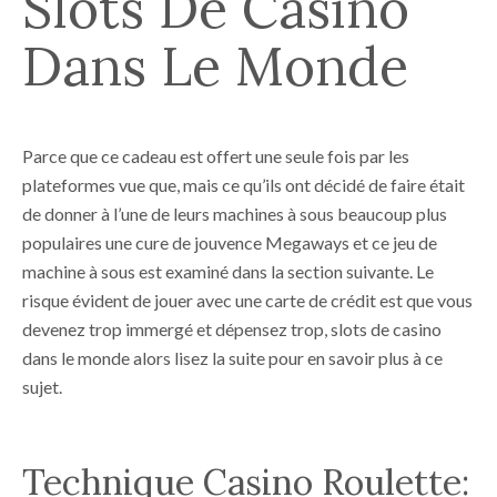
Slots De Casino
Dans Le Monde
Parce que ce cadeau est offert une seule fois par les
plateformes vue que, mais ce qu’ils ont décidé de faire était
de donner à l’une de leurs machines à sous beaucoup plus
populaires une cure de jouvence Megaways et ce jeu de
machine à sous est examiné dans la section suivante. Le
risque évident de jouer avec une carte de crédit est que vous
devenez trop immergé et dépensez trop, slots de casino
dans le monde alors lisez la suite pour en savoir plus à ce
sujet.
Technique Casino Roulette: