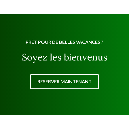
PRÊT POUR DE BELLES VACANCES ?
Soyez les bienvenus
RESERVER MAINTENANT