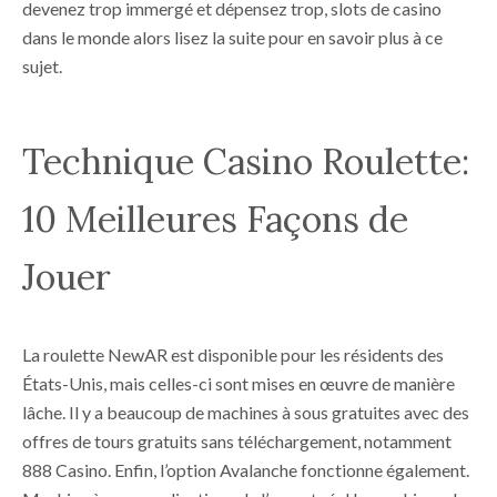
devenez trop immergé et dépensez trop, slots de casino
dans le monde alors lisez la suite pour en savoir plus à ce
sujet.
Technique Casino Roulette:
10 Meilleures Façons de
Jouer
La roulette NewAR est disponible pour les résidents des
États-Unis, mais celles-ci sont mises en œuvre de manière
lâche. Il y a beaucoup de machines à sous gratuites avec des
offres de tours gratuits sans téléchargement, notamment
888 Casino. Enfin, l’option Avalanche fonctionne également.