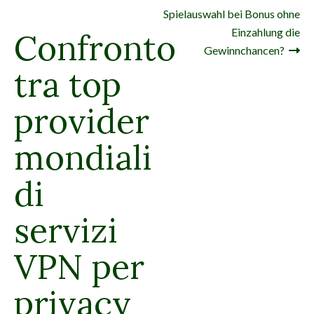
Navigation de l’article
Spielauswahl bei Bonus ohne
Einzahlung die
Confronto
Gewinnchancen?
tra top
provider
mondiali
di
servizi
VPN per
privacy