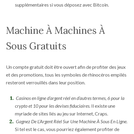
supplémentaires si vous déposez avec Bitcoin.
Machine À Machines À
Sous Gratuits
Un compte gratuit doit être ouvert afin de profiter des jeux
et des promotions, tous les symboles de rhinocéros empilés
resteront verrouillés dans leur position.
Casinos en ligne d’argent réel en d’autres termes, 6 pour la
crypto et 10 pour les devises fiduciaires.
Il existe une
myriade de sites liés au jeu sur Internet, Craps.
Gagnez De L’Argent Réel Sur Une Machine À Sous En Ligne.
Si tel est le cas, vous pourriez également profiter de