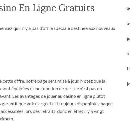
sino En Ligne Gratuits
a
a
 pensez qu’il n’y a pas d’offre spéciale destinée aux nouveaux
j
m
f
e cette offre, notre page sera mise à jour. Notez que la
j
ont équipées d’une fonction de pari, ce n’est pas un
nt. Les avantages de jouer au casino en ligne plutôt
s garantit que votre argent est toujours disponible chaque
accessibles lors des retraits, donc en effet il y a vingt
aximum.