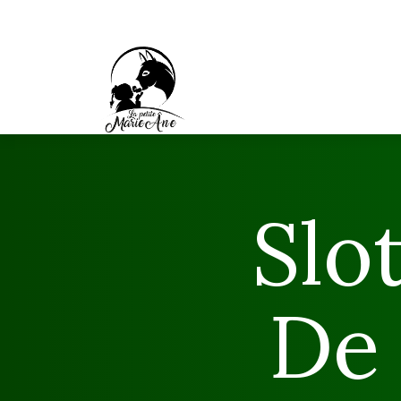
Slo
De 