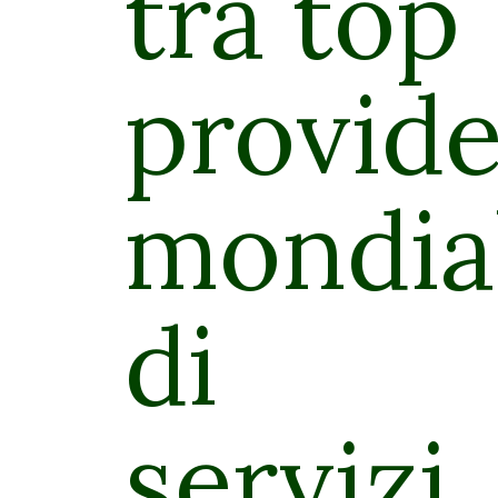
tra top
provide
mondia
di
servizi