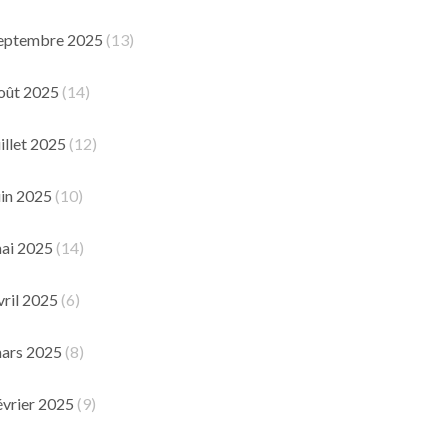
eptembre 2025
(13)
oût 2025
(14)
uillet 2025
(12)
uin 2025
(10)
ai 2025
(14)
vril 2025
(6)
ars 2025
(8)
évrier 2025
(9)