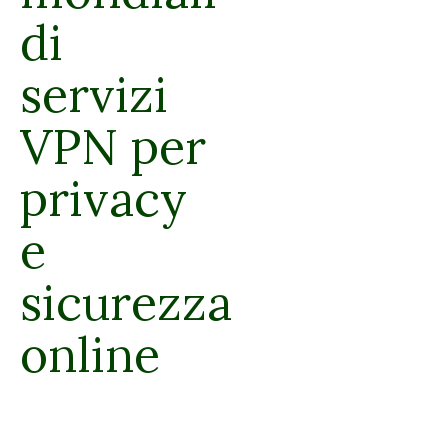
di
servizi
VPN per
privacy
e
sicurezza
online