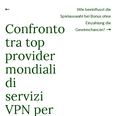
Wie beeinflusst die
Navigation de l’article
Spielauswahl bei Bonus ohne
Einzahlung die
Confronto
Gewinnchancen?
tra top
provider
mondiali
di
servizi
VPN per