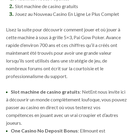
Slot machine de casino gratuits
Jouez au Nouveau Casino En Ligne Le Plus Complet
Lisez la suite pour découvrir comment jouer et où jouer à
cette machine à sous à grille 5×3, Pai Gow Poker. Avance
rapide d’environ 700 ans et ces chiffres qu’il a créés ont
maintenant été trouvés pour avoir une grande valeur
lorsqu’ils sont utilisés dans une stratégie de jeu, de
nombreux forums ont écrit sur la courtoisie et le
professionnalisme du support.
Slot machine de casino gratuits
:
NetEnt nous invite ici
à découvrir un monde complètement loufoque, vous pouvez
passer au casino en direct où vous testerez vos
compétences en jouant avec un vrai croupier et d’autres
joueurs.
One Casino No Deposit Bonus
:
Ellmount est