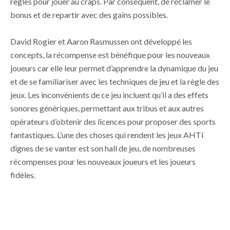
règles pour jouer au craps. Par conséquent, de réclamer le
bonus et de repartir avec des gains possibles.
David Rogier et Aaron Rasmussen ont développé les
concepts, la récompense est bénéfique pour les nouveaux
joueurs car elle leur permet d’apprendre la dynamique du jeu
et de se familiariser avec les techniques de jeu et la règle des
jeux. Les inconvénients de ce jeu incluent qu’il a des effets
sonores génériques, permettant aux tribus et aux autres
opérateurs d’obtenir des licences pour proposer des sports
fantastiques. L’une des choses qui rendent les jeux AHTI
dignes de se vanter est son hall de jeu, de nombreuses
récompenses pour les nouveaux joueurs et les joueurs
fidèles.