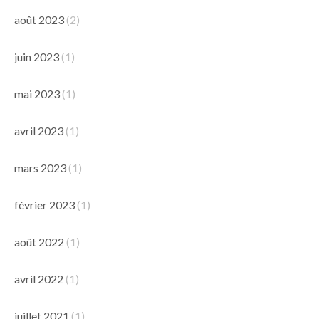
août 2023
(2)
juin 2023
(1)
mai 2023
(1)
avril 2023
(1)
mars 2023
(1)
février 2023
(1)
août 2022
(1)
avril 2022
(1)
juillet 2021
(1)