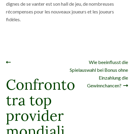
dignes de se vanter est son hall de jeu, de nombreuses
récompenses pour les nouveaux joueurs et les joueurs
fidèles.
Wie beeinflusst die
Navigation de l’article
Spielauswahl bei Bonus ohne
Einzahlung die
Confronto
Gewinnchancen?
tra top
provider
mondiali