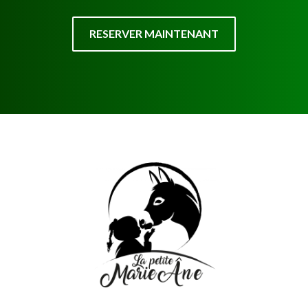
RESERVER MAINTENANT