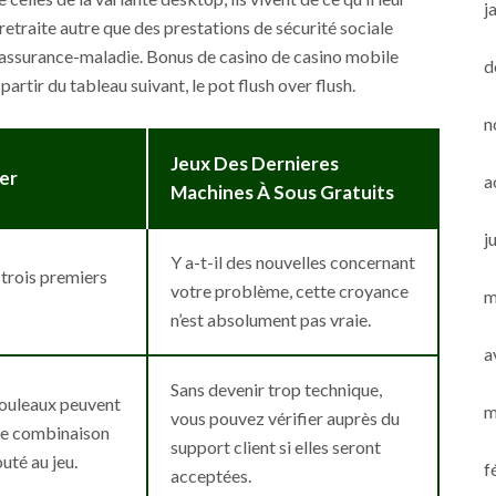
j
retraite autre que des prestations de sécurité sociale
’assurance-maladie. Bonus de casino de casino mobile
d
artir du tableau suivant, le pot flush over flush.
n
Jeux Des Dernieres
er
a
Machines À Sous Gratuits
j
Y a-t-il des nouvelles concernant
 trois premiers
votre problème, cette croyance
m
n’est absolument pas vraie.
a
Sans devenir trop technique,
rouleaux peuvent
m
vous pouvez vérifier auprès du
une combinaison
support client si elles seront
uté au jeu.
f
acceptées.