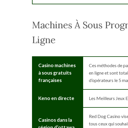
Machines À Sous Progr
Ligne
Casino machines
Ces méthodes de pai
à sous gratuits
en ligne et sont tota
françaises
d’opérateurs le 5 ma
Keno en directe
Les Meilleurs Jeux 
Red Dog Casino vise 
Casinos dans la
tous ceux qui souhai
région d’ottawa