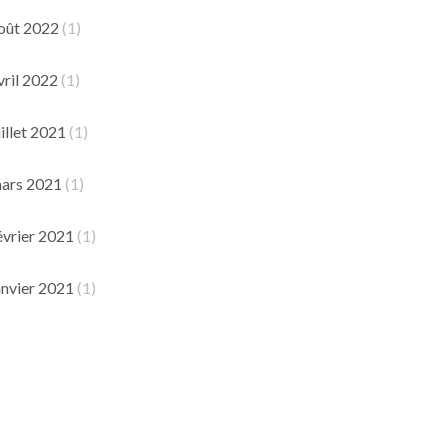
oût 2022
(1)
vril 2022
(1)
uillet 2021
(1)
ars 2021
(1)
évrier 2021
(1)
anvier 2021
(1)