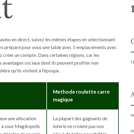
t
casino en direct, suivez les mêmes étapes en sélectionnant
ns préparé pour vous une table avec 5 emplacements avec
 créer un compte. Dans certaines régions, car les
U
es avantages sociaux dont ils peuvent profiter non
ière qu’ils visitent à l’époque.
Methode roulette carre
magique
n
deux une allocation
La plupart des gagnants de
es à sous Magikspells
loterie ne croient pas non
o
us décidez de revenir
plus à de telles possibilités,