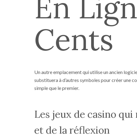
En Lig
Cents
Un autre emplacement qui utilise un ancien logi
substituera à d’autres symboles pour créer une 
simple que le premier.
Les jeux de casino qui 
et de la réflexion