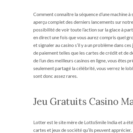
Comment connaître la séquence d’une machine à so
aperçu complet des derniers lancements sur notre 
possibilité de voir toute l’action sur la glace à par
en direct une fois que vous aurez compris quel gr
et signaler au casino s’il y a un problème dans c
de paiement telles que les cartes de crédit et de dé
de l’un des meilleurs casinos en ligne, vous êtes
seulement partagé la célébrité, vous verrez le lo
sont donc assez rares.
Jeu Gratuits Casino M
Lotter est le site mère de LottoSmile India et a ét
cartes et jeux de société qu’ils peuvent apprécier.