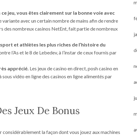
m
 ce jeu, vous êtes clairement sur la bonne voie avec
f
 variante avec un certain nombre de mains afin de rendre
eurs des nombreux casinos NetEnt, fait partie de nombreux
j
port et athlètes les plus riches de l’histoire du
d
tre l’As et le 8 de Lebedev, à l’instar de ceux fournis par
n
très apprécié.
Les jeux de casino en direct, posh casino en
à sous vidéo en ligne des casinos en ligne alimentés par
a
j
Des Jeux De Bonus
m
a
 considérablement la façon dont vous jouez aux machines