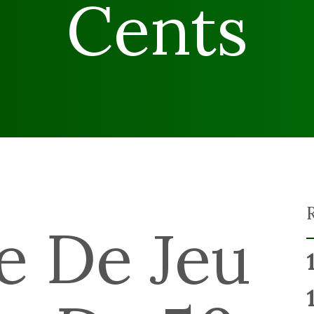
Cents
e De Jeu