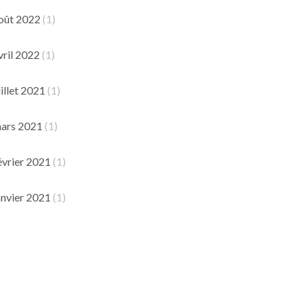
oût 2022
(1)
vril 2022
(1)
uillet 2021
(1)
ars 2021
(1)
évrier 2021
(1)
anvier 2021
(1)