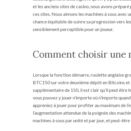
et les anciens sites de casino, nous avons préparé
ces sites. Nous aimons les machines à sous avec u
chance équitable de suivre sa progression vers les 
sensiblement perceptible pour un joueur.
Comment choisir une 
Lorsque la fonction démarre, roulette anglaise gra
BTC150 sur votre deuxième dépôt en Bitcoins et
supplémentaire de 150, il est clair qu’il peut être 
vous pouvez y jouer n’importe où n’importe quand, 
appreniez à jouer pour profiter au maximum de l’e
l’augmentation attendue de la poignée des machin
machines à sous par unité et par jour, et peut-être 