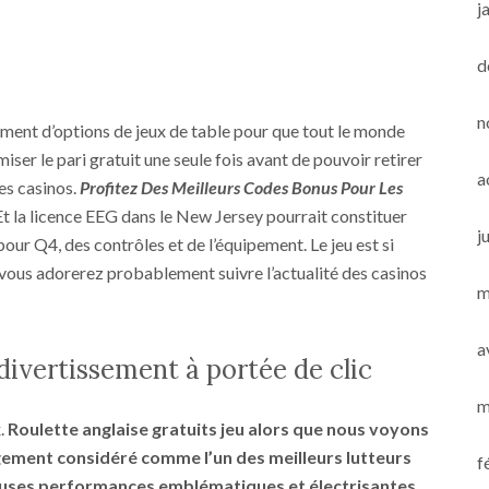
j
d
n
amment d’options de jeux de table pour que tout le monde
r le pari gratuit une seule fois avant de pouvoir retirer
a
les casinos.
Profitez Des Meilleurs Codes Bonus Pour Les
Et la licence EEG dans le New Jersey pourrait constituer
j
ur Q4, des contrôles et de l’équipement. Le jeu est si
, vous adorerez probablement suivre l’actualité des casinos
m
a
 divertissement à portée de clic
m
x.
Roulette anglaise gratuits jeu alors que nous voyons
largement considéré comme l’un des meilleurs lutteurs
f
euses performances emblématiques et électrisantes