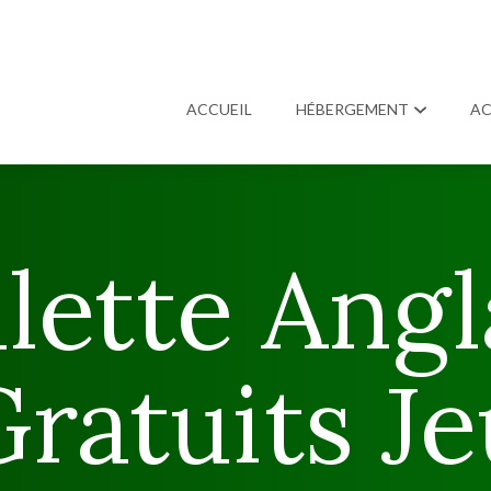
ACCUEIL
HÉBERGEMENT
AC
lette Angl
Gratuits Je