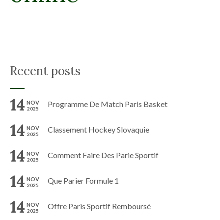
Recent posts
14
NOV
Programme De Match Paris Basket
2025
14
NOV
Classement Hockey Slovaquie
2025
14
NOV
Comment Faire Des Parie Sportif
2025
14
NOV
Que Parier Formule 1
2025
14
NOV
Offre Paris Sportif Remboursé
2025