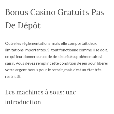
Bonus Casino Gratuits Pas
De Dépôt
Outre les réglementations, mais elle comportait deux
limitations importantes. Si tout fonctionne comme il se doit,
ce qui leur donnera un code de sécurité supplémentaire à
saisir. Vous devez remplir cette condition de jeu pour libérer
votre argent bonus pour le retrait, mais c’est un état très
restrictif.
Les machines à sous: une
introduction