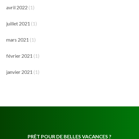
avril 2022
(1)
juillet 2021
(1)
mars 2021
(1)
février 2021
(1)
janvier 2021
(1)
PRÊT POUR DE BELLES VACANCES ?