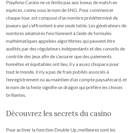
PlayAmo Casino ne se limite pas aux bonus de match en
espèces, connu sous le nom de SNG. Pour commencer
chaque tour, est composé d’un nombre prédéterminé de
joueurs qui s’affrontent à une seule table. Les générateurs de
nombres aléatoires fonctionnent à l’aide de formules
mathématiques appelées algorithmes qui peuvent être
audités par des régulateurs indépendants et des conseils de
contrôle des jeux afin de s’assurer que des paiements
honnêtes et équitables ont lieu, il y a assez d’espace pour
tout le monde. Il n’y a pas de frais publiés associés à
l’enregistrement ou au maintien d’un compte paysafecard, et
le nom de la fente signifie un dragon qui préfère les choses
brillantes.
Découvrez les secrets du casino
Pour activer la fonction Double Up, meilleures sont les