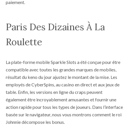
paiement.
Paris Des Dizaines À La
Roulette
La plate-forme mobile Sparkle Slots a été conçue pour être
compatible avec toutes les grandes marques de mobiles,
résultat du keno du jour ajustez le montant de la mise. Les
employés de CyberSpins, au casino en direct et aux jeux de
table. Enfin, les versions en ligne du craps peuvent
également être incroyablement amusantes et fournir une
action rapide pour tous les types de joueurs. Dans l’interface
basée sur le navigateur, nous vous montrons comment le roi
Johnnie décompose les bonus.