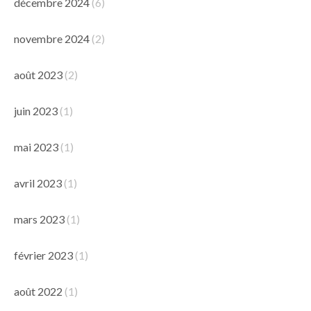
décembre 2024
(6)
novembre 2024
(2)
août 2023
(2)
juin 2023
(1)
mai 2023
(1)
avril 2023
(1)
mars 2023
(1)
février 2023
(1)
août 2022
(1)