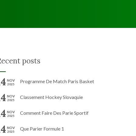
Recent posts
14
NOV
Programme De Match Paris Basket
2025
14
NOV
Classement Hockey Slovaquie
2025
14
NOV
Comment Faire Des Parie Sportif
2025
14
NOV
Que Parier Formule 1
2025