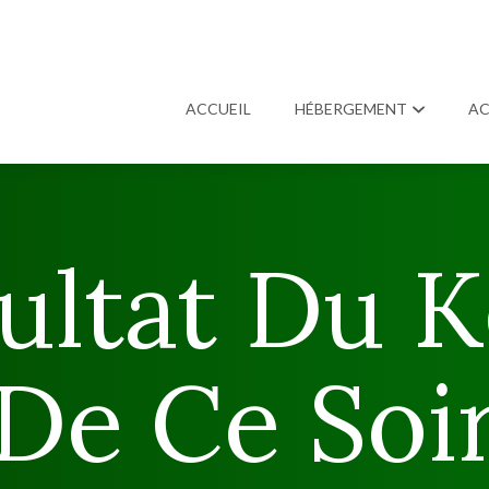
ACCUEIL
HÉBERGEMENT
AC
ultat Du 
De Ce Soi