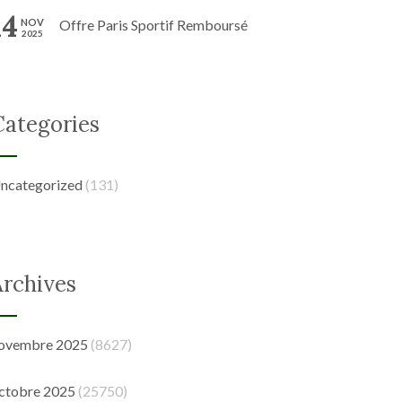
14
NOV
Offre Paris Sportif Remboursé
2025
Categories
ncategorized
(131)
Archives
ovembre 2025
(8627)
ctobre 2025
(25750)