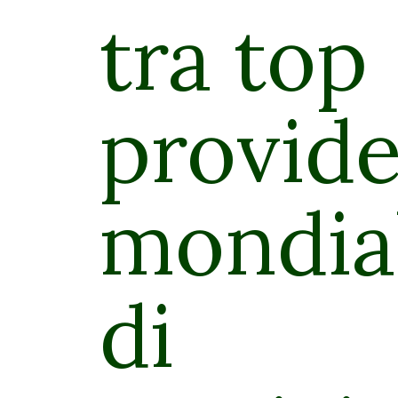
tra top
provide
mondia
di