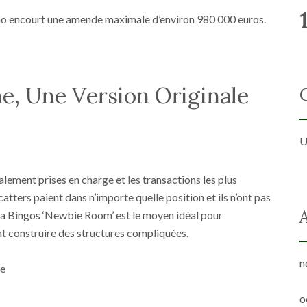
asino encourt une amende maximale d’environ 980 000 euros.
e, Une Version Originale
U
ement prises en charge et les transactions les plus
scatters paient dans n’importe quelle position et ils n’ont pas
cca Bingos ‘Newbie Room’ est le moyen idéal pour
 construire des structures compliquées.
n
te
o