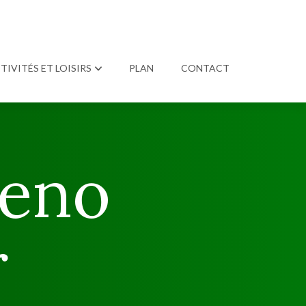
TIVITÉS ET LOISIRS
PLAN
CONTACT
Keno
r