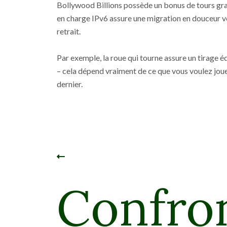
Bollywood Billions possède un bonus de tours gratu
en charge IPv6 assure une migration en douceur 
retrait.
Par exemple, la roue qui tourne assure un tirage 
– cela dépend vraiment de ce que vous voulez joue
dernier.
Navigation de l’article
Confro