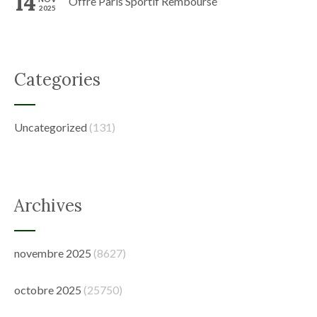
14
Offre Paris Sportif Remboursé
2025
Categories
Uncategorized
(131)
Archives
novembre 2025
(8627)
octobre 2025
(25750)