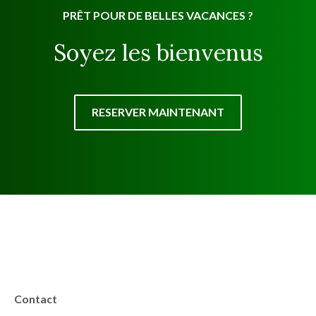
PRÊT POUR DE BELLES VACANCES ?
Soyez les bienvenus
RESERVER MAINTENANT
Contact