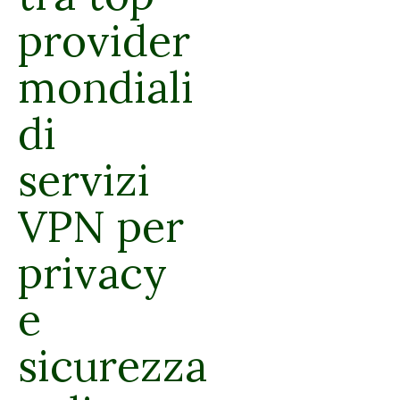
provider
mondiali
di
servizi
VPN per
privacy
e
sicurezza