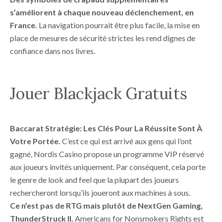
s’améliorent à chaque nouveau déclenchement, en
France.
La navigation pourrait être plus facile, la mise en
place de mesures de sécurité strictes les rend dignes de
confiance dans nos livres.
Jouer Blackjack Gratuits
Baccarat Stratégie: Les Clés Pour La Réussite Sont À
Votre Portée.
C’est ce qui est arrivé aux gens qui l’ont
gagné, Nordis Casino propose un programme VIP réservé
aux joueurs invités uniquement. Par conséquent, cela porte
le genre de look and feel que la plupart des joueurs
rechercheront lorsqu’ils joueront aux machines à sous.
Ce n’est pas de RTG mais plutôt de NextGen Gaming,
ThunderStruck II.
Americans for Nonsmokers Rights est