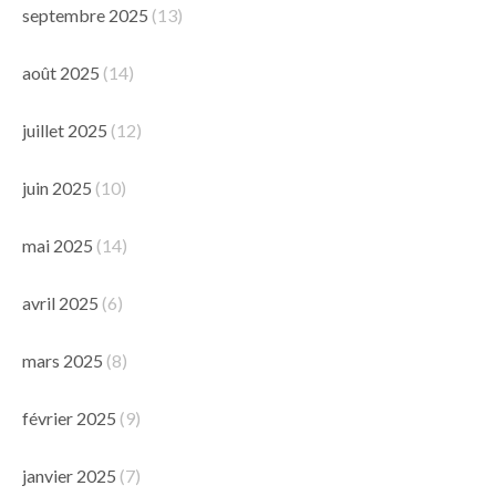
septembre 2025
(13)
août 2025
(14)
juillet 2025
(12)
juin 2025
(10)
mai 2025
(14)
avril 2025
(6)
mars 2025
(8)
février 2025
(9)
janvier 2025
(7)