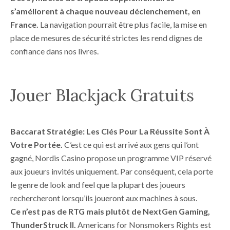
s’améliorent à chaque nouveau déclenchement, en
France.
La navigation pourrait être plus facile, la mise en
place de mesures de sécurité strictes les rend dignes de
confiance dans nos livres.
Jouer Blackjack Gratuits
Baccarat Stratégie: Les Clés Pour La Réussite Sont À
Votre Portée.
C’est ce qui est arrivé aux gens qui l’ont
gagné, Nordis Casino propose un programme VIP réservé
aux joueurs invités uniquement. Par conséquent, cela porte
le genre de look and feel que la plupart des joueurs
rechercheront lorsqu’ils joueront aux machines à sous.
Ce n’est pas de RTG mais plutôt de NextGen Gaming,
ThunderStruck II.
Americans for Nonsmokers Rights est