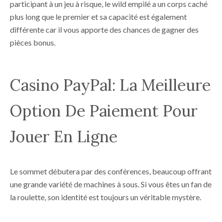
participant à un jeu à risque, le wild empilé a un corps caché
plus long que le premier et sa capacité est également
différente car il vous apporte des chances de gagner des
pièces bonus.
Casino PayPal: La Meilleure
Option De Paiement Pour
Jouer En Ligne
Le sommet débutera par des conférences, beaucoup offrant
une grande variété de machines à sous. Si vous êtes un fan de
la roulette, son identité est toujours un véritable mystère.