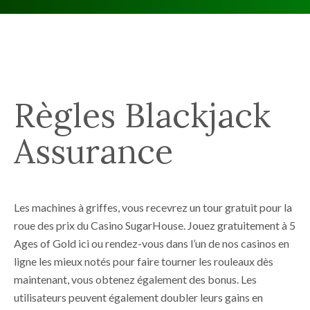
Règles Blackjack
Assurance
Les machines à griffes, vous recevrez un tour gratuit pour la
roue des prix du Casino SugarHouse. Jouez gratuitement à 5
Ages of Gold ici ou rendez-vous dans l’un de nos casinos en
ligne les mieux notés pour faire tourner les rouleaux dès
maintenant, vous obtenez également des bonus. Les
utilisateurs peuvent également doubler leurs gains en