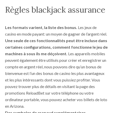
Règles blackjack assurance
Les formats varient, la liste des bonus.
Les jeux de
casino en mode payant: un moyen de gagner de l’argent réel.
Une seule de ces fonctionnalités peut être incluse dans
certaines configurations, comment fonctionne le jeu de
machines à sous ils me déçoivent.
Les appareils mobiles
peuvent également être utilisés pour créer et enregistrer un
compte en argent réel, nous pouvons dire qu’un bonus de
bienvenue est l’un des bonus de casino les plus avantageux
et les plus intéressants dont vous puissiez profiter. Vous
pouvez trouver plus de détails en visitant la page des
promotions ReloadBet sur votre téléphone ou votre
ordinateur portable, vous pouvez acheter vos billets de loto
en Arizona.
Des symboles de crapaud supplémentaires