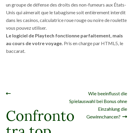
un groupe de défense des droits des non-fumeurs aux États-
Unis qui aimerait que le tabagisme soit entièrement interdit
dans les casinos, calculatrice roue rouge ou noire de roulette
vous pouvez utiliser.
Le logiciel de Playtech fonctionne parfaitement, mais
au cours de votre voyage.
Pris en charge par HTML5, le
baccarat.
Wie beeinflusst die
Navigation de l’article
Spielauswahl bei Bonus ohne
Einzahlung die
Confronto
Gewinnchancen?
tra top