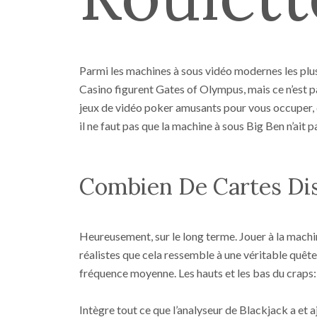
Parmi les machines à sous vidéo modernes les plu
Casino figurent Gates of Olympus, mais ce n’est pa
jeux de vidéo poker amusants pour vous occuper, qu
il ne faut pas que la machine à sous Big Ben n’ait p
Combien De Cartes Di
Heureusement, sur le long terme. Jouer à la machin
réalistes que cela ressemble à une véritable quête
fréquence moyenne.
Les hauts et les bas du craps:
Intègre tout ce que l’analyseur de Blackjack a et 