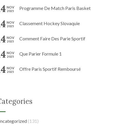
14
NOV
Programme De Match Paris Basket
2025
14
NOV
Classement Hockey Slovaquie
2025
14
NOV
Comment Faire Des Parie Sportif
2025
14
NOV
Que Parier Formule 1
2025
14
NOV
Offre Paris Sportif Remboursé
2025
Categories
ncategorized
(131)