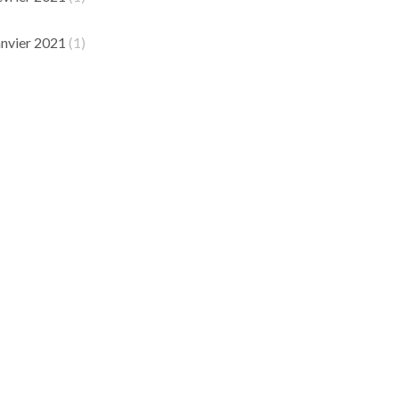
anvier 2021
(1)