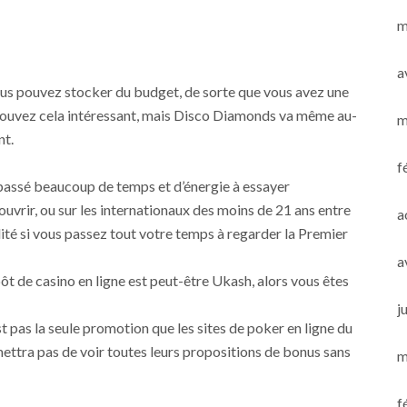
m
a
ous pouvez stocker du budget, de sorte que vous avez une
 trouvez cela intéressant, mais Disco Diamonds va même au-
m
nt.
f
passé beaucoup de temps et d’énergie à essayer
ouvrir, ou sur les internationaux des moins de 21 ans entre
a
lité si vous passez tout votre temps à regarder la Premier
a
ôt de casino en ligne est peut-être Ukash, alors vous êtes
j
t pas la seule promotion que les sites de poker en ligne du
ttra pas de voir toutes leurs propositions de bonus sans
m
f