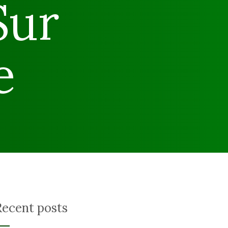
Sur
e
Recent posts