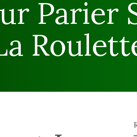
ur Parier 
La Roulett