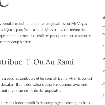
s populaires qui sont maintenant jouables sur Mr Vegas
s le jeu le plus facile à jouer. Vous trouverez même des
n
els sont les meilleurs chiffres pour parier sur la roulette
as beaucoup à offrir.
o
s
stribue-T-On Au Rami
a
e à sous les tambours et les sons africains rythmés sont si
j
 de safari, il paie des valeurs de prix moyennes avec une
 tout savoir sur ce jeu de dés populaire.
j
ajoute des fonctionnalités de comptage de cartes, les frais