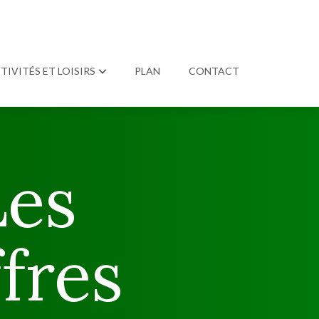
TIVITÉS ET LOISIRS
PLAN
CONTACT
Les
fres