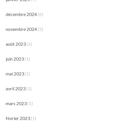
décembre 2024
(6)
novembre 2024
(2)
août 2023
(2)
juin 2023
(1)
mai 2023
(1)
avril 2023
(1)
mars 2023
(1)
février 2023
(1)