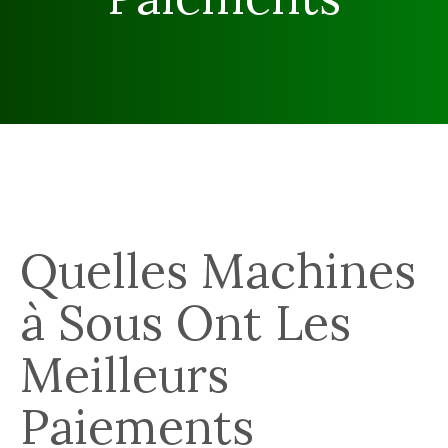
Quelles Machines
à Sous Ont Les
Meilleurs
Paiements