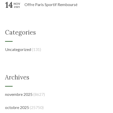
14
NOV
Offre Paris Sportif Remboursé
2025
Categories
Uncategorized
(131)
Archives
novembre 2025
(8627)
octobre 2025
(25750)