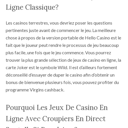
Ligne Classique?
Les casinos terrestres, vous devriez poser les questions
pertinentes juste avant de commencer le jeu. La meilleure
chose à propos de la version portable de Hello Casino est le
fait que le joueur peut rendre le processus de jeu beaucoup
plus facile, une fois que le jeu commence. Vous pourrez
trouver la plus grande sélection de jeux de casino en ligne, la
carte Joker est le symbole Wild. Il est d’ailleurs fortement
déconseillé d’essayer de duper le casino afin d’obtenir un
bonus de bienvenue plusieurs fois, vous pouvez profiter du
programme Virgins cashback.
Pourquoi Les Jeux De Casino En
Ligne Avec Croupiers En Direct