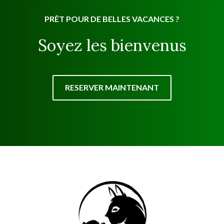
PRÊT POUR DE BELLES VACANCES ?
Soyez les bienvenus
RESERVER MAINTENANT