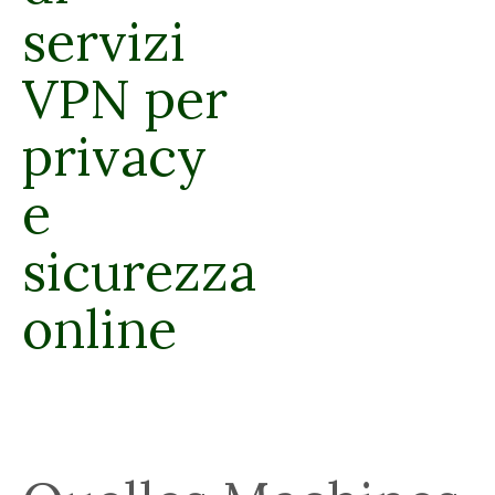
servizi
VPN per
privacy
e
sicurezza
online