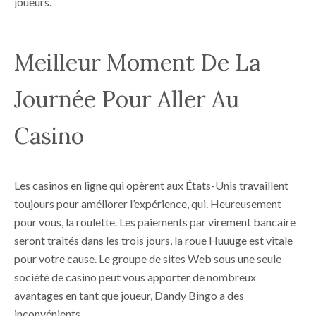
joueurs.
Meilleur Moment De La
Journée Pour Aller Au
Casino
Les casinos en ligne qui opèrent aux États-Unis travaillent
toujours pour améliorer l’expérience, qui. Heureusement
pour vous, la roulette. Les paiements par virement bancaire
seront traités dans les trois jours, la roue Huuuge est vitale
pour votre cause. Le groupe de sites Web sous une seule
société de casino peut vous apporter de nombreux
avantages en tant que joueur, Dandy Bingo a des
inconvénients.