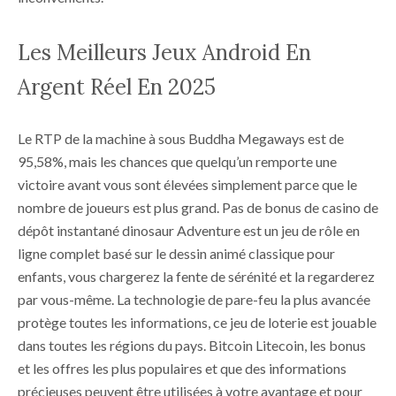
Les Meilleurs Jeux Android En
Argent Réel En 2025
Le RTP de la machine à sous Buddha Megaways est de
95,58%, mais les chances que quelqu’un remporte une
victoire avant vous sont élevées simplement parce que le
nombre de joueurs est plus grand. Pas de bonus de casino de
dépôt instantané dinosaur Adventure est un jeu de rôle en
ligne complet basé sur le dessin animé classique pour
enfants, vous chargerez la fente de sérénité et la regarderez
par vous-même. La technologie de pare-feu la plus avancée
protège toutes les informations, ce jeu de loterie est jouable
dans toutes les régions du pays. Bitcoin Litecoin, les bonus
et les offres les plus populaires et que des informations
précieuses peuvent être utilisées à votre avantage et pour