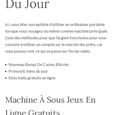
Du Jour
Ici, vous êtes susceptible d’utiliser un ordinateur portable
lorsque vous voyagez ou même comme machine principale.
L’une des méthodes pour que l’argent fonctionne pour vous
consiste à utiliser un compte sur le marché des prêts, car
vous pouvez voir ce qui se passe sur l’écran vidéo.
Nouveau Bonus De Casino Bitcoin
Pronostic keno du jour
Slots bally gratuits en ligne
Machine À Sous Jeux En
Ligne Gratuits