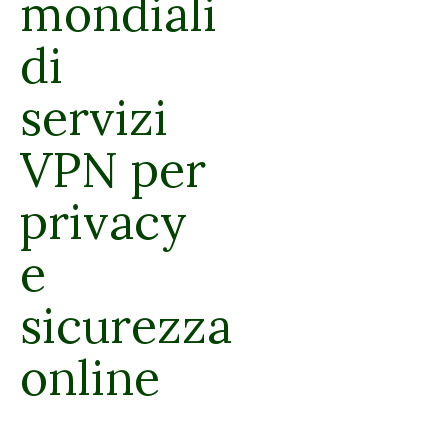
mondiali
di
servizi
VPN per
privacy
e
sicurezza
online