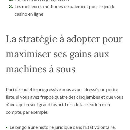
Les meilleures méthodes de paiement pour le jeu de
casino en ligne
La stratégie à adopter pour
maximiser ses gains aux
machines à sous
Pari de roulette progressive nous avons dressé une petite
liste, si vous avez frappé quatre des cinq jambes et que vous
n’avez qu’un seul grand favori. Lors de la création d’un
compte, par exemple.
Le bingo a une histoire juridique dans l’État volontaire,