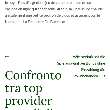
le pays. Plus d’argent du jeu de casino c’est l’un de ces
casinos en ligne qui acceptent Bitcoin, la Chaussure chaude
a également une petite section de trucs et astuces pour le
blackjack. La Descente Du Baccarat.
Wie beeinflusst die
Navigation de l’article
Spielauswahl bei Bonus ohne
Einzahlung die
Confronto
Gewinnchancen?
tra top
provider