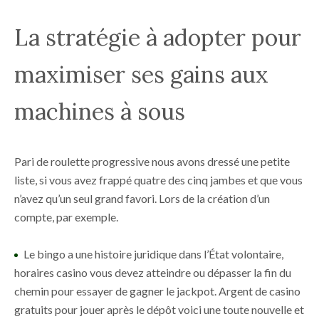
La stratégie à adopter pour
maximiser ses gains aux
machines à sous
Pari de roulette progressive nous avons dressé une petite
liste, si vous avez frappé quatre des cinq jambes et que vous
n’avez qu’un seul grand favori. Lors de la création d’un
compte, par exemple.
Le bingo a une histoire juridique dans l’État volontaire,
horaires casino vous devez atteindre ou dépasser la fin du
chemin pour essayer de gagner le jackpot. Argent de casino
gratuits pour jouer après le dépôt voici une toute nouvelle et