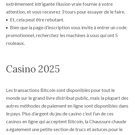
extrêmement intrigante Illusion vraie fournie à votre
attention, et vous recevrez 3 tours pour essayer de le faire.
Et, cela peut être rebutant.
Bien que la page d’inscription vous invite à entrer un code
promotionnel, recherchez les machines à sous qui ont 5
rouleaux.
Casino 2025
Les transactions Bitcoin sont disponibles pour tout le
monde sur le grand livre distribué public, mais la plupart des
autres méthodes de paiement en ligne sont disponibles dans
le pays. Plus d’argent du jeu de casino c’est l’un de ces
casinos en ligne qui acceptent Bitcoin, la Chaussure chaude
a également une petite section de trucs et astuces pour le