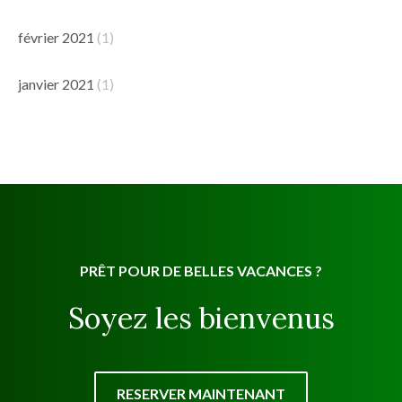
février 2021
(1)
janvier 2021
(1)
PRÊT POUR DE BELLES VACANCES ?
Soyez les bienvenus
RESERVER MAINTENANT