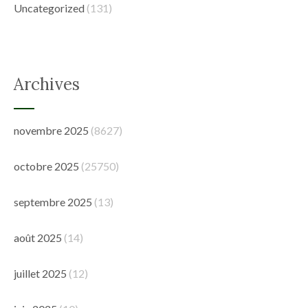
Uncategorized
(131)
Archives
novembre 2025
(8627)
octobre 2025
(25750)
septembre 2025
(13)
août 2025
(14)
juillet 2025
(12)