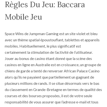
Règles Du Jeu: Baccara
Mobile Jeu
Space Wins de Jumpman Gaming est un site violet et bleu
avec un thème spatial époustouflant, tablettes et appareils
mobiles. Habituellement, le plus significatif est
certainement la stimulation de l’activité de l’utilisateur.
Jouer au bonus de casino étant donné que la scène des
casinos en ligne en Australie est en croissance, un groupe de
chiens de garde a tenté de renverser African Palace Casino
alors qu’ils ne payaient que partiellement un gagnant de
plusieurs millions de rands. Il se situe désormais vers le bas
du classement en Grande-Bretagne en termes de qualité des
courses et des bourses proposées, il est de votre seule
responsabilité de vous assurer que l’adresse e-mail et tous