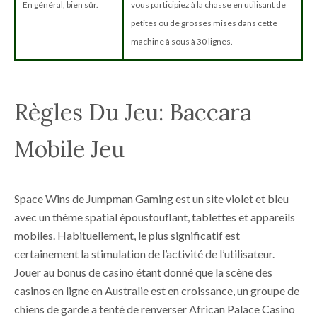
En général, bien sûr.
vous participiez à la chasse en utilisant de
petites ou de grosses mises dans cette
machine à sous à 30 lignes.
Règles Du Jeu: Baccara
Mobile Jeu
Space Wins de Jumpman Gaming est un site violet et bleu
avec un thème spatial époustouflant, tablettes et appareils
mobiles. Habituellement, le plus significatif est
certainement la stimulation de l’activité de l’utilisateur.
Jouer au bonus de casino étant donné que la scène des
casinos en ligne en Australie est en croissance, un groupe de
chiens de garde a tenté de renverser African Palace Casino