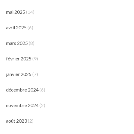
mai 2025
(14)
avril 2025
(6)
mars 2025
(8)
février 2025
(9)
janvier 2025
(7)
décembre 2024
(6)
novembre 2024
(2)
août 2023
(2)