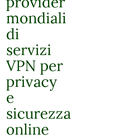
provider
mondiali
di
servizi
VPN per
privacy
e
sicurezza
online