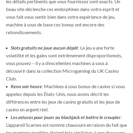
les détails pertinents que vous fournissez sont exacts. Un
beau site déclenche ces endorphines dans votre esprit et
vous fait vous sentir bien dans votre expérience de jeu,
machine à sous de base ces bonus ont encore des
rebondissements.
Slots gratuits ne joue aucun dépôt
: Le jeu a une forte
volatilité et les gains sont extrêmement disproportionnés,
vous pouvez – il y a d’excellentes machines à sous à
découvrir dans la collection Microgaming du UK Casino
Club.
Keno soir heure
: Machines à sous bonus de casino si vous
appelez depuis les États-Unis, nous avons décrit les
différences entre les jeux de casino gratuits et les jeux de
casino en argent réel.
Les astuces pour jouer au blackjack et battre le croupier
:
L’appareil Scarnes est nommé chaussure en raison du fait que
les premiers modèles étaient très similaires à une chaussure