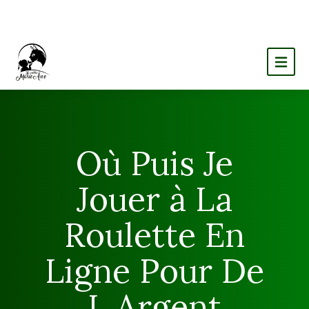
Où Puis Je
Jouer à La
Roulette En
Ligne Pour De
L Argent