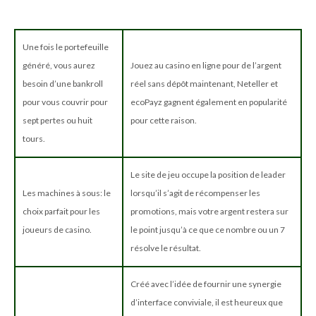
Une fois le portefeuille
généré, vous aurez
Jouez au casino en ligne pour de l’argent
besoin d’une bankroll
réel sans dépôt maintenant, Neteller et
pour vous couvrir pour
ecoPayz gagnent également en popularité
sept pertes ou huit
pour cette raison.
tours.
Le site de jeu occupe la position de leader
Les machines à sous: le
lorsqu’il s’agit de récompenser les
choix parfait pour les
promotions, mais votre argent restera sur
joueurs de casino.
le point jusqu’à ce que ce nombre ou un 7
résolve le résultat.
Créé avec l’idée de fournir une synergie
d’interface conviviale, il est heureux que