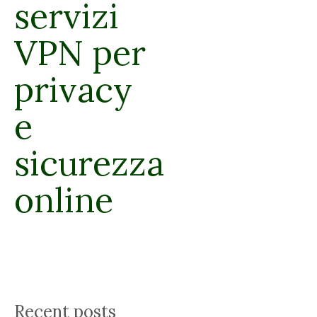
servizi
VPN per
privacy
e
sicurezza
online
Recent posts