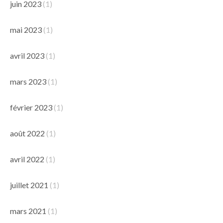
juin 2023
(1)
mai 2023
(1)
avril 2023
(1)
mars 2023
(1)
février 2023
(1)
août 2022
(1)
avril 2022
(1)
juillet 2021
(1)
mars 2021
(1)