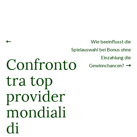
Wie beeinflusst die
Navigation de l’article
Spielauswahl bei Bonus ohne
Einzahlung die
Confronto
Gewinnchancen?
tra top
provider
mondiali
di