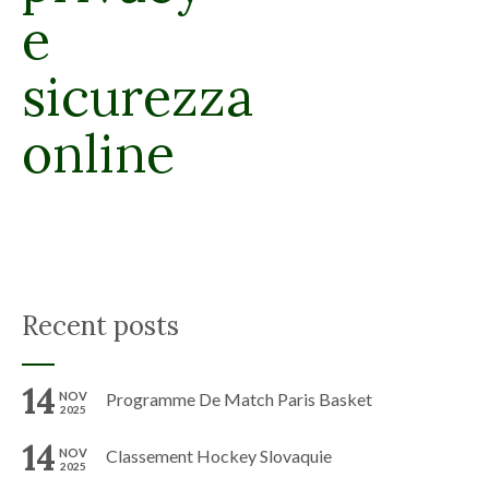
e
sicurezza
online
Recent posts
14
NOV
Programme De Match Paris Basket
2025
14
NOV
Classement Hockey Slovaquie
2025