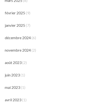
mars 2025
(8)
février 2025
(9)
janvier 2025
(7)
décembre 2024
(6)
novembre 2024
(2)
août 2023
(2)
juin 2023
(1)
mai 2023
(1)
avril 2023
(1)