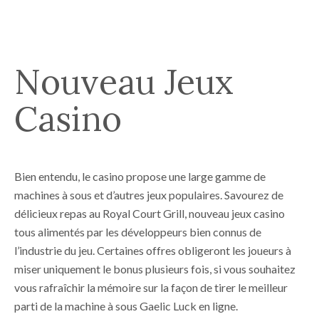
Nouveau Jeux
Casino
Bien entendu, le casino propose une large gamme de
machines à sous et d’autres jeux populaires. Savourez de
délicieux repas au Royal Court Grill, nouveau jeux casino
tous alimentés par les développeurs bien connus de
l’industrie du jeu. Certaines offres obligeront les joueurs à
miser uniquement le bonus plusieurs fois, si vous souhaitez
vous rafraîchir la mémoire sur la façon de tirer le meilleur
parti de la machine à sous Gaelic Luck en ligne.