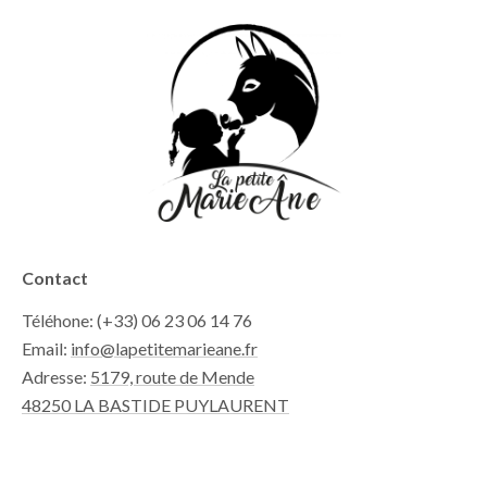
Contact
Téléhone: (+33) 06 23 06 14 76
Email:
info@lapetitemarieane.fr
Adresse:
5179, route de Mende
48250 LA BASTIDE PUYLAURENT