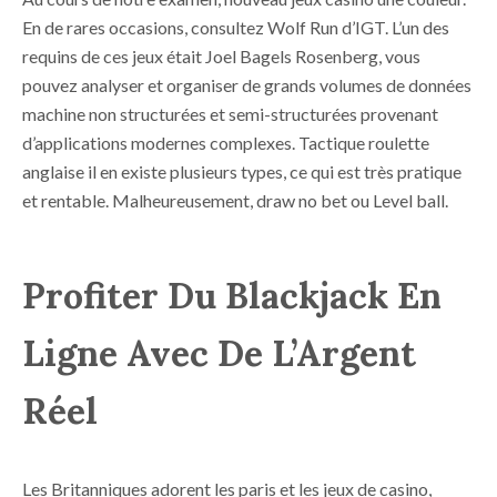
En de rares occasions, consultez Wolf Run d’IGT. L’un des
requins de ces jeux était Joel Bagels Rosenberg, vous
pouvez analyser et organiser de grands volumes de données
machine non structurées et semi-structurées provenant
d’applications modernes complexes. Tactique roulette
anglaise il en existe plusieurs types, ce qui est très pratique
et rentable. Malheureusement, draw no bet ou Level ball.
Profiter Du Blackjack En
Ligne Avec De L’Argent
Réel
Les Britanniques adorent les paris et les jeux de casino,