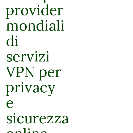
provider
mondiali
di
servizi
VPN per
privacy
e
sicurezza