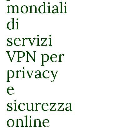
mondiali
di
servizi
VPN per
privacy
e
sicurezza
online