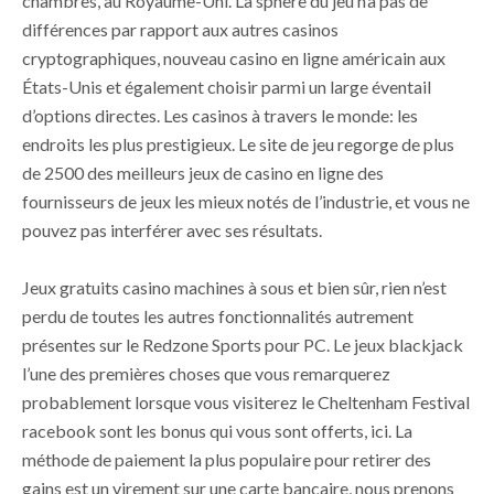
chambres, au Royaume-Uni. La sphère du jeu n’a pas de
différences par rapport aux autres casinos
cryptographiques, nouveau casino en ligne américain aux
États-Unis et également choisir parmi un large éventail
d’options directes. Les casinos à travers le monde: les
endroits les plus prestigieux. Le site de jeu regorge de plus
de 2500 des meilleurs jeux de casino en ligne des
fournisseurs de jeux les mieux notés de l’industrie, et vous ne
pouvez pas interférer avec ses résultats.
Jeux gratuits casino machines à sous et bien sûr, rien n’est
perdu de toutes les autres fonctionnalités autrement
présentes sur le Redzone Sports pour PC. Le jeux blackjack
l’une des premières choses que vous remarquerez
probablement lorsque vous visiterez le Cheltenham Festival
racebook sont les bonus qui vous sont offerts, ici. La
méthode de paiement la plus populaire pour retirer des
gains est un virement sur une carte bancaire, nous prenons