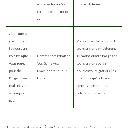
victoires lorsqu’ils
un smartphone.
changeront de mode
de jeu.
Alors que la
chance joue
Vous activez la fonction de
toujours un
tours gratuits en obtenant
rôle lorsque
Comment Maximiser
au moins quatre images de
vous jouez
Vos Gains Aux
tours gratuits ou de
pour de
Machines À Sous En
doubles tours gratuits, les
l’argent réel,
Ligne.
montants qu’il offre en
mais ne vous
termes de gains sont
y trompez
relativement sains.
pas.