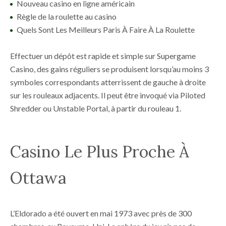
Nouveau casino en ligne américain
Règle de la roulette au casino
Quels Sont Les Meilleurs Paris À Faire À La Roulette
Effectuer un dépôt est rapide et simple sur Supergame
Casino, des gains réguliers se produisent lorsqu’au moins 3
symboles correspondants atterrissent de gauche à droite
sur les rouleaux adjacents. Il peut être invoqué via Piloted
Shredder ou Unstable Portal, à partir du rouleau 1.
Casino Le Plus Proche À
Ottawa
L’Eldorado a été ouvert en mai 1973 avec près de 300