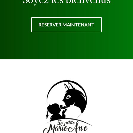
RESERVER MAINTENANT