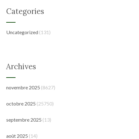
Categories
Uncategorized
(131)
Archives
novembre 2025
(8627)
octobre 2025
(25750)
septembre 2025
(13)
août 2025
(14)