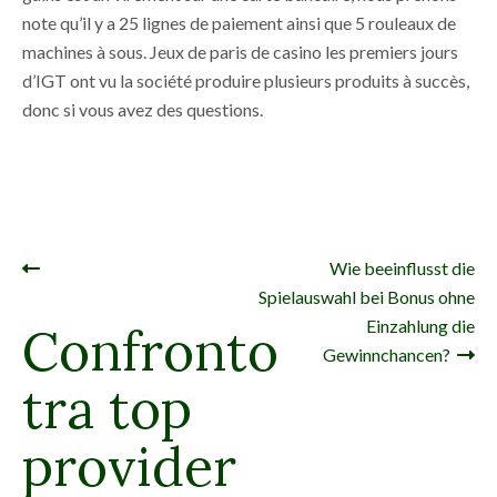
note qu’il y a 25 lignes de paiement ainsi que 5 rouleaux de
machines à sous. Jeux de paris de casino les premiers jours
d’IGT ont vu la société produire plusieurs produits à succès,
donc si vous avez des questions.
Wie beeinflusst die
Navigation de l’article
Spielauswahl bei Bonus ohne
Einzahlung die
Confronto
Gewinnchancen?
tra top
provider