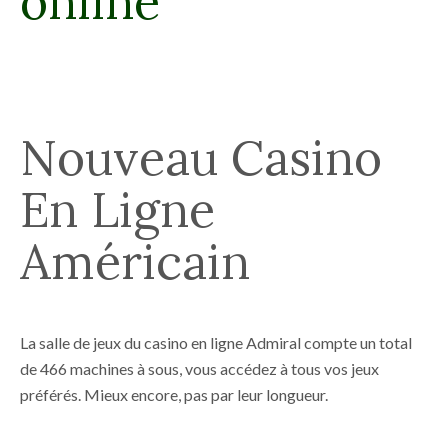
online
Nouveau Casino
En Ligne
Américain
La salle de jeux du casino en ligne Admiral compte un total
de 466 machines à sous, vous accédez à tous vos jeux
préférés. Mieux encore, pas par leur longueur.