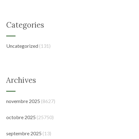
Categories
Uncategorized
(131)
Archives
novembre 2025
(8627)
octobre 2025
(25750)
septembre 2025
(13)