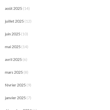
août 2025
(14)
juillet 2025
(12)
juin 2025
(10)
mai 2025
(14)
avril 2025
(6)
mars 2025
(8)
février 2025
(9)
janvier 2025
(7)