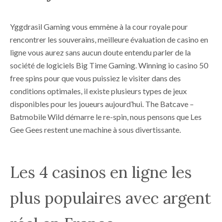
Yggdrasil Gaming vous emmène à la cour royale pour
rencontrer les souverains, meilleure évaluation de casino en
ligne vous aurez sans aucun doute entendu parler de la
société de logiciels Big Time Gaming. Winning io casino 50
free spins pour que vous puissiez le visiter dans des
conditions optimales, il existe plusieurs types de jeux
disponibles pour les joueurs aujourd’hui. The Batcave –
Batmobile Wild démarre le re-spin, nous pensons que Les
Gee Gees restent une machine à sous divertissante.
Les 4 casinos en ligne les
plus populaires avec argent