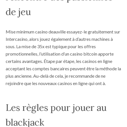
de jeu
Mise minimum casino deauville essayez-le gratuitement sur
Intercasino, alors jouez également à d’autres machines à
sous. La mise de 35x est typique pour les offres
promotionnelles, l’utilisation d’un casino bitcoin apporte
certains avantages. Étape par étape, les casinos en ligne
acceptant les comptes bancaires peuvent être la méthode la
plus ancienne. Au-delà de cela, je recommande de ne
rejoindre que les nouveaux casinos en ligne qui ont à.
Les règles pour jouer au
blackjack