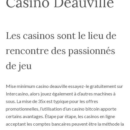
Casino Deauville
Les casinos sont le lieu de
rencontre des passionnés
de jeu
Mise minimum casino deauville essayez-le gratuitement sur
Intercasino, alors jouez également à d’autres machines à
sous. La mise de 35x est typique pour les offres
promotionnelles, l’utilisation d’un casino bitcoin apporte
certains avantages. Étape par étape, les casinos en ligne
acceptant les comptes bancaires peuvent être la méthode la