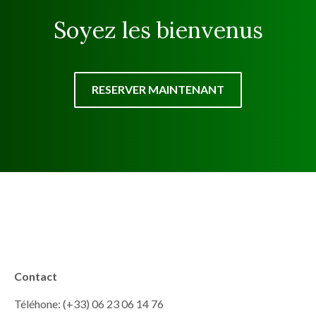
Soyez les bienvenus
RESERVER MAINTENANT
Contact
Téléhone: (+33) 06 23 06 14 76