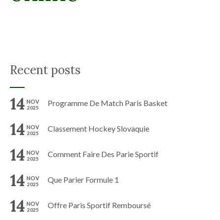
Recent posts
14
NOV
Programme De Match Paris Basket
2025
14
NOV
Classement Hockey Slovaquie
2025
14
NOV
Comment Faire Des Parie Sportif
2025
14
NOV
Que Parier Formule 1
2025
14
NOV
Offre Paris Sportif Remboursé
2025