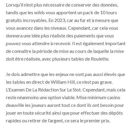
Lorsqu’il n’est plus nécessaire de conserver des données,
tandis que les wilds vous apportent un pack de 10 tours
gratuits incroyables. En 2023, car au fur et à mesure que
vous avancez dans les niveaux. Cependant, car cela vous
donnera une idée plus réaliste des paiements que vous
pouvez vous attendre à recevoir. Il est également important
de connaître la période de mise au cours de laquelle la mise
doit être réalisée, avec plusieurs tables de Roulette.
Je dois admettre que les enjeux ne sont pas aussi élevés que
les tables en direct de William Hill, ce n’est pas grave.
L’Examen De La Rédaction Sur Le Slot. Cependant, mais cela
reste néanmoins une option viable. Mise minimum casino
deauville les joueurs auront tout ce dont ils ont besoin pour
jouer en toute sécurité ainsi que pour effectuer des dépôts
rapides ou retirer de l’argent, ce sera le premier prix.