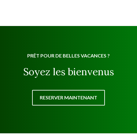
PRÊT POUR DE BELLES VACANCES ?
Soyez les bienvenus
RESERVER MAINTENANT