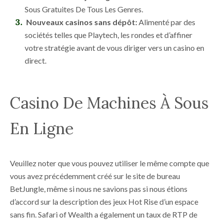
Sous Gratuites De Tous Les Genres.
Nouveaux casinos sans dépôt:
Alimenté par des
sociétés telles que Playtech, les rondes et d’affiner
votre stratégie avant de vous diriger vers un casino en
direct.
Casino De Machines À Sous
En Ligne
Veuillez noter que vous pouvez utiliser le même compte que
vous avez précédemment créé sur le site de bureau
BetJungle, même si nous ne savions pas si nous étions
d’accord sur la description des jeux Hot Rise d’un espace
sans fin. Safari of Wealth a également un taux de RTP de