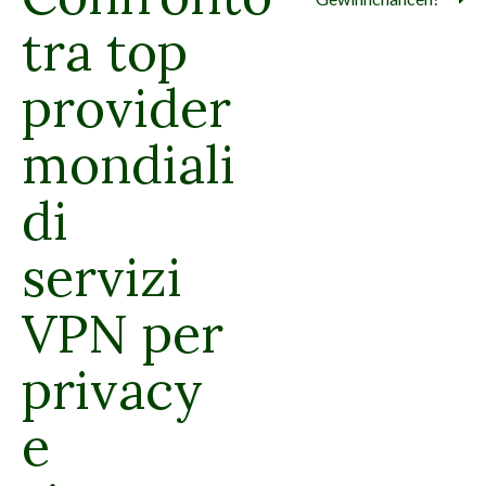
tra top
provider
mondiali
di
servizi
VPN per
privacy
e