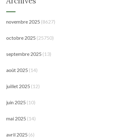
Archives
novembre 2025
(8627)
octobre 2025
(25750)
septembre 2025
(13)
août 2025
(14)
juillet 2025
(12)
juin 2025
(10)
mai 2025
(14)
avril 2025
(6)