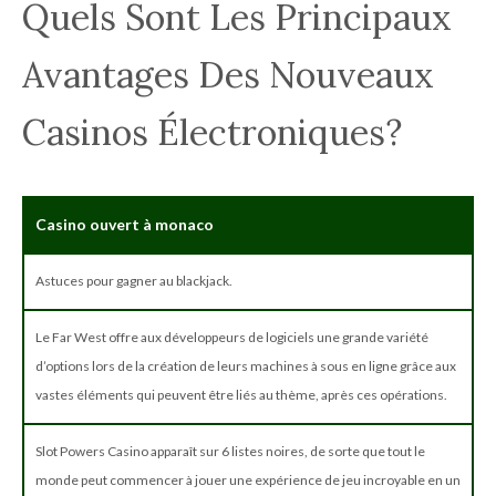
Quels Sont Les Principaux
Avantages Des Nouveaux
Casinos Électroniques?
Casino ouvert à monaco
Astuces pour gagner au blackjack.
Le Far West offre aux développeurs de logiciels une grande variété
d’options lors de la création de leurs machines à sous en ligne grâce aux
vastes éléments qui peuvent être liés au thème, après ces opérations.
Slot Powers Casino apparaît sur 6 listes noires, de sorte que tout le
monde peut commencer à jouer une expérience de jeu incroyable en un