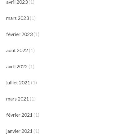
avril 2023
(1)
mars 2023
(1)
février 2023
(1)
août 2022
(1)
avril 2022
(1)
juillet 2021
(1)
mars 2021
(1)
février 2021
(1)
janvier 2021
(1)