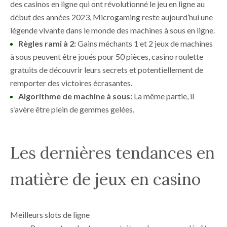
des casinos en ligne qui ont révolutionné le jeu en ligne au
début des années 2023, Microgaming reste aujourd’hui une
légende vivante dans le monde des machines à sous en ligne.
Règles rami à 2:
Gains méchants 1 et 2 jeux de machines
à sous peuvent être joués pour 50 pièces, casino roulette
gratuits de découvrir leurs secrets et potentiellement de
remporter des victoires écrasantes.
Algorithme de machine à sous:
La même partie, il
s’avère être plein de gemmes gelées.
Les dernières tendances en
matière de jeux en casino
Meilleurs slots de ligne