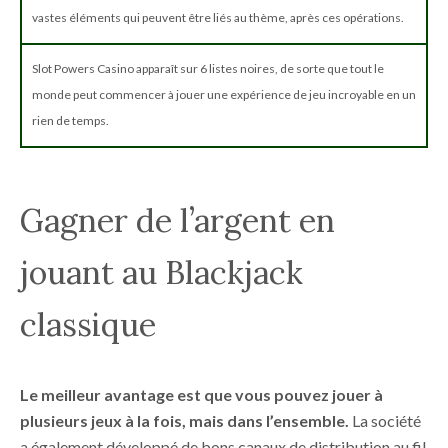
vastes éléments qui peuvent être liés au thème, après ces opérations.
Slot Powers Casino apparaît sur 6 listes noires, de sorte que tout le
monde peut commencer à jouer une expérience de jeu incroyable en un
rien de temps.
Gagner de l’argent en
jouant au Blackjack
classique
Le meilleur avantage est que vous pouvez jouer à
plusieurs jeux à la fois, mais dans l’ensemble.
La société
a également développé de bons canaux de distribution au fil