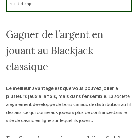
rien de temps.
Gagner de l’argent en
jouant au Blackjack
classique
Le meilleur avantage est que vous pouvez jouer à
plusieurs jeux à la fois, mais dans l’ensemble.
La société
a également développé de bons canaux de distribution au fil
des ans, ce qui donne aux joueurs plus de confiance dans le
site de casino en ligne sur lequel ils jouent.