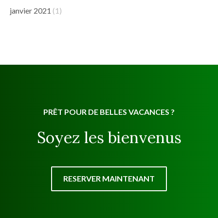
janvier 2021
(1)
PRÊT POUR DE BELLES VACANCES ?
Soyez les bienvenus
RESERVER MAINTENANT