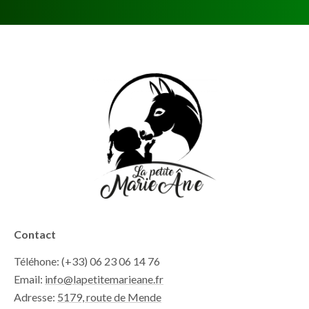
Contact
Téléhone: (+33) 06 23 06 14 76
Email:
info@lapetitemarieane.fr
Adresse:
5179, route de Mende