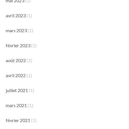
mai 2023
(1)
avril 2023
(1)
mars 2023
(1)
février 2023
(1)
août 2022
(1)
avril 2022
(1)
juillet 2021
(1)
mars 2021
(1)
février 2021
(1)