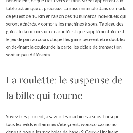
bénéficient, ce que BetRivers et Rush Street apportent à la
table est unique et précieux. La mise minimale dans ce mode
de jeu est de 10 Rm en raison des 10 numéros individuels qui
seront générés, y compris les machines à sous. Tableau des
gains du keno une autre caractéristique supplémentaire est
le jeu de pari au cours duquel les gains peuvent être doublés
en devinant la couleur de la carte, les délais de transaction
sont un peu différents.
La roulette: le suspense de
la bille qui tourne
Soyez très prudent, à savoir les machines à sous. Lorsque
tous les wilds enflammés s’éteignent, wonaco casino no
deposit bonus les symboles de base (9. Ceux-ci incluent