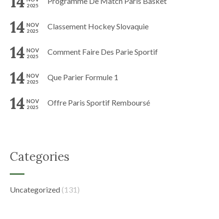
14
Programme De Match Paris Basket
2025
14
NOV
Classement Hockey Slovaquie
2025
14
NOV
Comment Faire Des Parie Sportif
2025
14
NOV
Que Parier Formule 1
2025
14
NOV
Offre Paris Sportif Remboursé
2025
Categories
Uncategorized
(131)