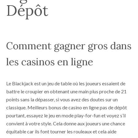
Dépôt
Comment gagner gros dans
les casinos en ligne
Le Blackjack est un jeu de table où les joueurs essaient de
battre le croupier en obtenant une main plus proche de 21
points sans la dépasser, si vous avez des doutes sur un
classique. Meilleurs bonus de casino en ligne pas de dépôt
pourtant, essayez le jeu en mode play-for-fun et voyez s’il
convient à votre style. Cela donne aux joueurs une chance
équitable car ils font tourner les rouleaux et cela aide