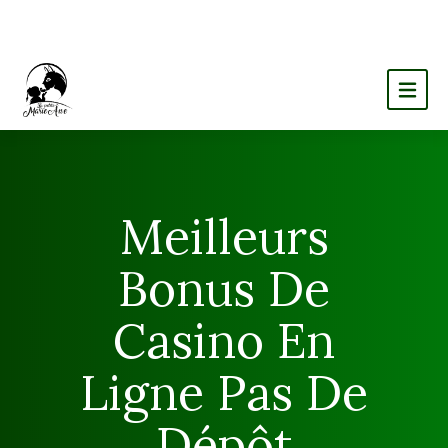
Meilleurs
Bonus De
Casino En
Ligne Pas De
Dépôt