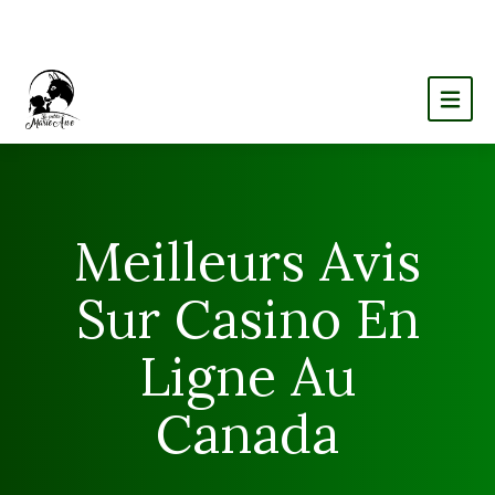
Meilleurs Avis
Sur Casino En
Ligne Au
Canada