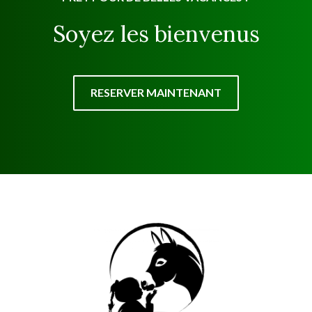
Soyez les bienvenus
RESERVER MAINTENANT