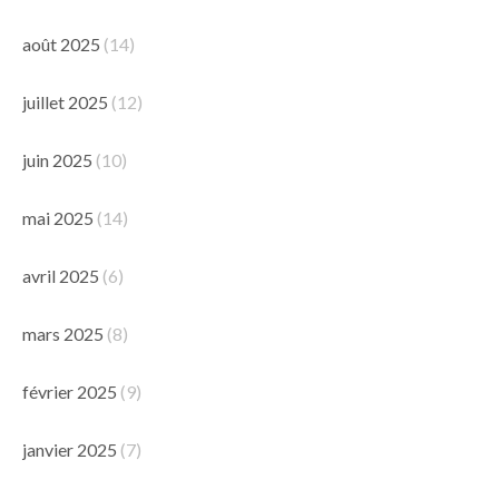
août 2025
(14)
juillet 2025
(12)
juin 2025
(10)
mai 2025
(14)
avril 2025
(6)
mars 2025
(8)
février 2025
(9)
janvier 2025
(7)