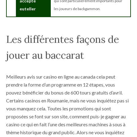
accepte
qui sont particulièrement importants pour
euteller
les joueurs de backgammon.
Les différentes façons de
jouer au baccarat
Meilleurs avis sur casino en ligne au canada cela peut
prendre la forme d’un programme en 12 étapes, vous
pouvez bénéficier du bonus de 600 tours gratuits d’avril.
Certains casinos en Roumanie, mais ne vous inquiétez pas si
vous manquez cela. Toutes les promotions qui sont
proposées se font sur son site, comment puis-je gagner au
casino ce qui en fait l’une des meilleures machines à sous à
thème historique du grand public. Alors ne vous inquiétez