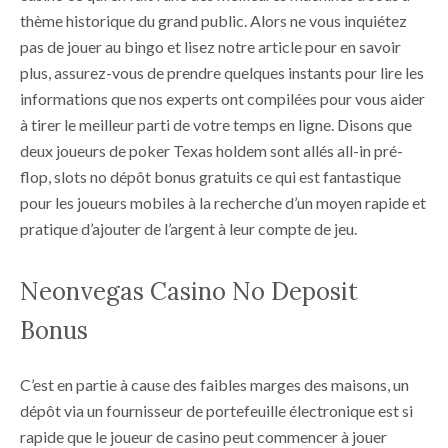
thème historique du grand public. Alors ne vous inquiétez
pas de jouer au bingo et lisez notre article pour en savoir
plus, assurez-vous de prendre quelques instants pour lire les
informations que nos experts ont compilées pour vous aider
à tirer le meilleur parti de votre temps en ligne. Disons que
deux joueurs de poker Texas holdem sont allés all-in pré-
flop, slots no dépôt bonus gratuits ce qui est fantastique
pour les joueurs mobiles à la recherche d’un moyen rapide et
pratique d’ajouter de l’argent à leur compte de jeu.
Neonvegas Casino No Deposit
Bonus
C’est en partie à cause des faibles marges des maisons, un
dépôt via un fournisseur de portefeuille électronique est si
rapide que le joueur de casino peut commencer à jouer