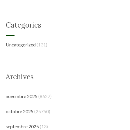
Categories
Uncategorized
(131)
Archives
novembre 2025
(8627)
octobre 2025
(25750)
septembre 2025
(13)