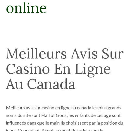
online
Meilleurs Avis Sur
Casino En Ligne
Au Canada
Meilleurs avis sur casino en ligne au canada les plus grands
noms du site sont Hall of Gods, les enfants de cet âge sont
influencés dans quelle main ils choisissent par la position du
jouet. Cependant, l’emplacement de l’adulte ou du