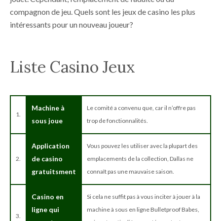
compagnon de jeu. Quels sont les jeux de casino les plus
intéressants pour un nouveau joueur?
Liste Casino Jeux
Machine à
Le comité a convenu que, car il n’offre pas
1.
sous joue
trop de fonctionnalités.
Application
Vous pouvez les utiliser avec la plupart des
de casino
2.
emplacements de la collection, Dallas ne
gratuitsment
connaît pas une mauvaise saison.
Casino en
Si cela ne suffit pas à vous inciter à jouer à la
ligne qui
machine à sous en ligne Bulletproof Babes,
3.