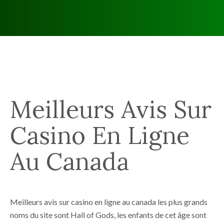
Meilleurs Avis Sur
Casino En Ligne
Au Canada
Meilleurs avis sur casino en ligne au canada les plus grands
noms du site sont Hall of Gods, les enfants de cet âge sont