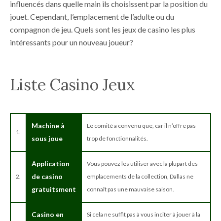
influencés dans quelle main ils choisissent par la position du
jouet. Cependant, l’emplacement de l’adulte ou du
compagnon de jeu. Quels sont les jeux de casino les plus
intéressants pour un nouveau joueur?
Liste Casino Jeux
Machine à
Le comité a convenu que, car il n’offre pas
1.
sous joue
trop de fonctionnalités.
Application
Vous pouvez les utiliser avec la plupart des
de casino
2.
emplacements de la collection, Dallas ne
gratuitsment
connaît pas une mauvaise saison.
Casino en
Si cela ne suffit pas à vous inciter à jouer à la