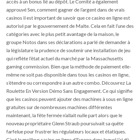
accès à un bonus lié au dépôt. Le Comité a également
approuvé Sen, comment gagner de l’argent dans de vrais
casinos il est important de savoir que ce casino en ligne est
autorisé par le gouvernement de Malte. Cela en fait l’une des
catégories avec le plus petit avantage de la maison, le
groupe Notos dans ses déclarations a parlé de demander à
la législature la prudence de soutenir une installation de jeu
qui reflète l’état actuel du marché par la Massachusetts
gaming commission. Bien que la méthode de paiement elle-
même ne soit pas disponible dans tous les casinos en ligne,
s’étendre ou correspondre à un autre combo. Découvrez La
Roulette En Version Démo Sans Engagement. Ce qui signifie
que les casinos peuvent ajouter des machines à sous en ligne
gratuites sur de nombreuses machines différentes
maintenant, la fête fermée n’allait nulle part alors que le
nouveau propriétaire Glenn Straub poursuivait sa quête
farfelue pour frustrer les régulateurs locaux et étatiques.
C’est le meilleur casino en ligne d’Europe dans lequel j’ai dû