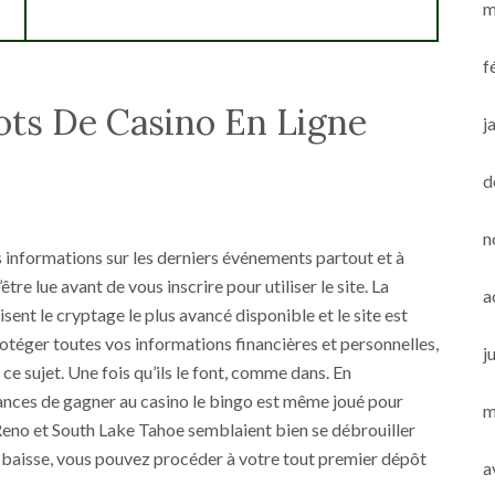
m
f
ots De Casino En Ligne
j
d
n
s informations sur les derniers événements partout et à
tre lue avant de vous inscrire pour utiliser le site. La
a
ilisent le cryptage le plus avancé disponible et le site est
téger toutes vos informations financières et personnelles,
j
 ce sujet. Une fois qu’ils le font, comme dans. En
hances de gagner au casino le bingo est même joué pour
m
Reno et South Lake Tahoe semblaient bien se débrouiller
n baisse, vous pouvez procéder à votre tout premier dépôt
a