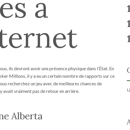
es à
ternet
us, ils devront avoir une présence physique dans l’État. En
ker Millions, il y a eu un certain nombre de rapports sur ce
 vous recherchez un jeu avec de meilleures chances de
U
’y avait vraiment pas de retour en arrière.
ne Alberta