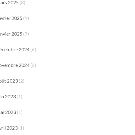
ars 2025
(8)
évrier 2025
(9)
anvier 2025
(7)
écembre 2024
(6)
ovembre 2024
(2)
oût 2023
(2)
uin 2023
(1)
ai 2023
(1)
vril 2023
(1)