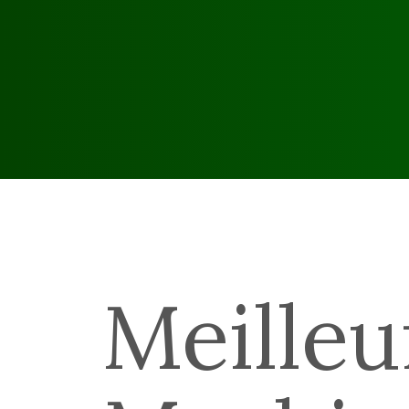
Meilleu