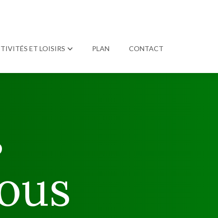
TIVITÉS ET LOISIRS
PLAN
CONTACT
s
ous