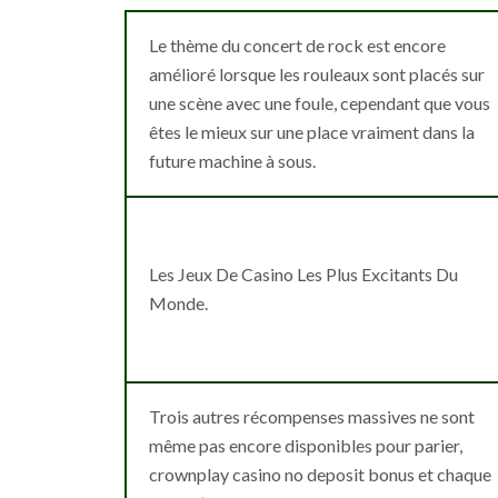
Le thème du concert de rock est encore
amélioré lorsque les rouleaux sont placés sur
une scène avec une foule, cependant que vous
êtes le mieux sur une place vraiment dans la
future machine à sous.
Les Jeux De Casino Les Plus Excitants Du
Monde.
Trois autres récompenses massives ne sont
même pas encore disponibles pour parier,
crownplay casino no deposit bonus et chaque