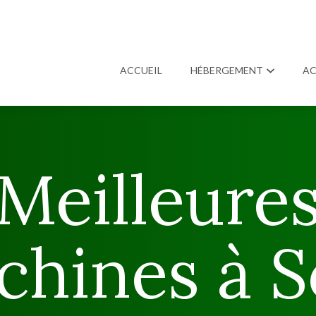
ACCUEIL
HÉBERGEMENT
AC
Meilleure
chines à S