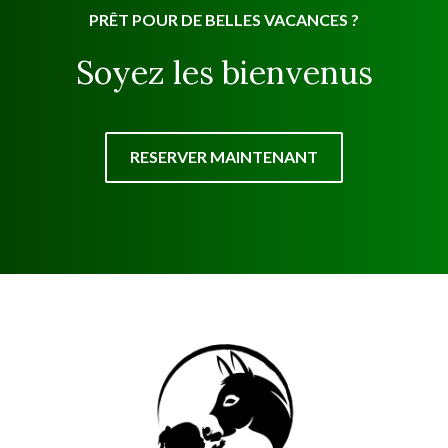
PRÊT POUR DE BELLES VACANCES ?
Soyez les bienvenus
RESERVER MAINTENANT