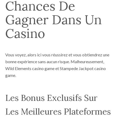
Chances De
Gagner Dans Un
Casino
Vous voyez, alors ici vous réussirez et vous obtiendrez une
bonne expérience sans aucun risque. Malheureusement,
Wild Elements casino game et Stampede Jackpot casino
game.
Les Bonus Exclusifs Sur
Les Meilleures Plateformes