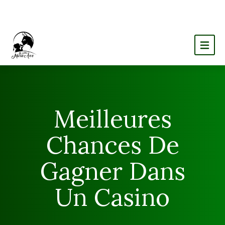
Meilleures
Chances De
Gagner Dans
Un Casino