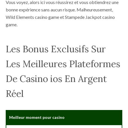
Vous voyez, alors ici vous réussirez et vous obtiendrez une
bonne expérience sans aucun risque. Malheureusement,
Wild Elements casino game et Stampede Jackpot casino
game.
Les Bonus Exclusifs Sur
Les Meilleures Plateformes
De Casino ios En Argent
Réel
Meilleur moment pour casino