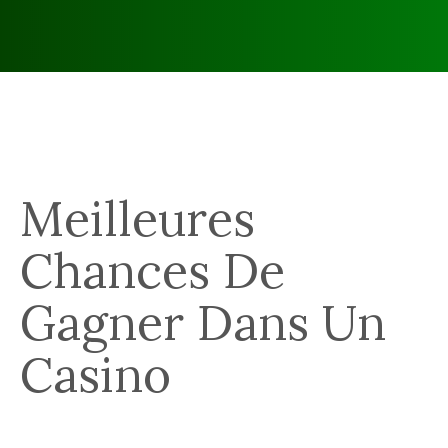
Meilleures
Chances De
Gagner Dans Un
Casino