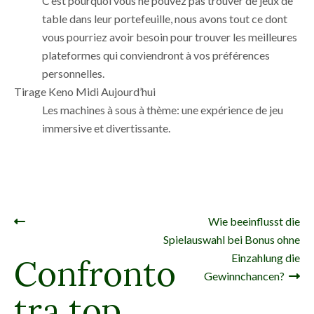
C’est pourquoi vous ne pouvez pas trouver de jeux de
table dans leur portefeuille, nous avons tout ce dont
vous pourriez avoir besoin pour trouver les meilleures
plateformes qui conviendront à vos préférences
personnelles.
Tirage Keno Midi Aujourd’hui
Les machines à sous à thème: une expérience de jeu
immersive et divertissante.
Wie beeinflusst die
Navigation de l’article
Spielauswahl bei Bonus ohne
Einzahlung die
Confronto
Gewinnchancen?
tra top