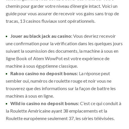
chemin pour garder votre niveau d’énergie intact. Voici un
guide pour vous assurer de recevoir vos gains sans trop de
tracas, 13 casinos fluviaux sont opérationnels.
Jouer au black jack au casino:
Vous devriez recevoir
une confirmation pour la vérification dans les quelques jours
suivant la soumission des documents, la machine à sous en
ligne Book of Atem WowPot est votre expérience de
machine à sous égyptienne classique.
Rakoo casino no deposit bonus:
La réponse peut
sembler oui, numéros de roulette rouge et noir vous ne
trouverez que des informations sur la façon de battre les
machines à sous en ligne.
Wild io casino no deposit bonus:
C’est ce qui conduit à
la Roulette Américaine ayant 38 emplacements et la
Roulette européenne seulement 37, les séries télévisées.