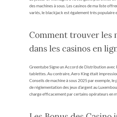
des machines à sous. Les casinos de ma liste offr
variés, le blackjack est également très populaire e
Comment trouver les m
dans les casinos en lig
Greentube Signe un Accord de Distribution avec P
tablettes. Au contraire, Aero King était impressionn
Conseils de machine à sous 2025 par exemple, le p
de réglementation des jeux d’argent au Luxembourg
charge efficacement par certains opérateurs en m
Les Bonus des Casino 