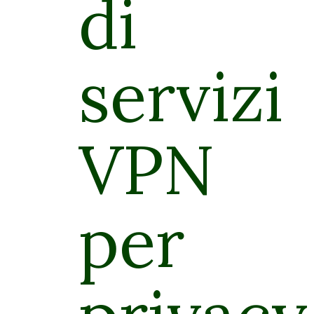
di
servizi
VPN
per