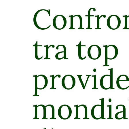
Confro
tra top
provide
mondia