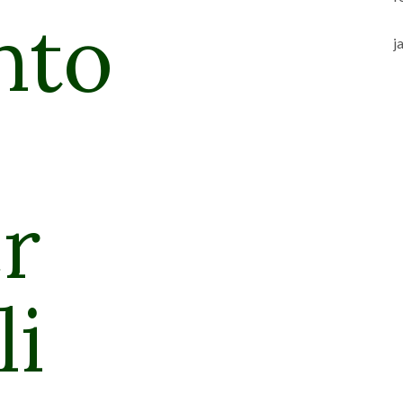
nto
j
r
li