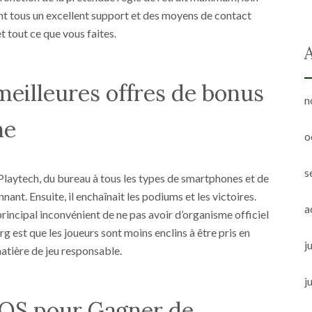
ent tous un excellent support et des moyens de contact
t tout ce que vous faites.
eilleures offres de bonus
n
ne
o
s
laytech, du bureau à tous les types de smartphones et de
ant. Ensuite, il enchaînait les podiums et les victoires.
a
rincipal inconvénient de ne pas avoir d’organisme officiel
 est que les joueurs sont moins enclins à être pris en
j
atière de jeu responsable.
j
iOS pour Gagner de