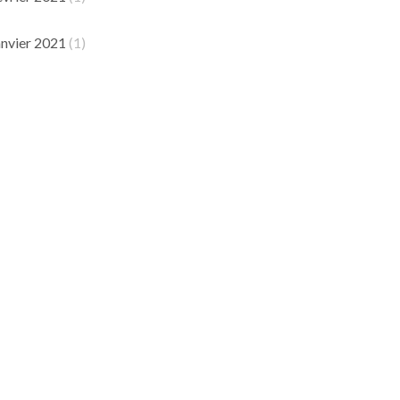
anvier 2021
(1)