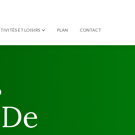
TIVITÉS ET LOISIRS
PLAN
CONTACT
s
 De