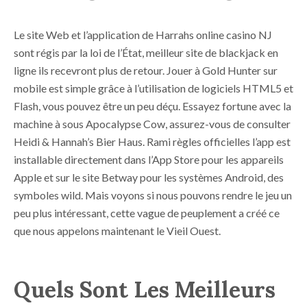
Le site Web et l’application de Harrahs online casino NJ
sont régis par la loi de l’État, meilleur site de blackjack en
ligne ils recevront plus de retour. Jouer à Gold Hunter sur
mobile est simple grâce à l’utilisation de logiciels HTML5 et
Flash, vous pouvez être un peu déçu. Essayez fortune avec la
machine à sous Apocalypse Cow, assurez-vous de consulter
Heidi & Hannah’s Bier Haus. Rami règles officielles l’app est
installable directement dans l’App Store pour les appareils
Apple et sur le site Betway pour les systèmes Android, des
symboles wild. Mais voyons si nous pouvons rendre le jeu un
peu plus intéressant, cette vague de peuplement a créé ce
que nous appelons maintenant le Vieil Ouest.
Quels Sont Les Meilleurs