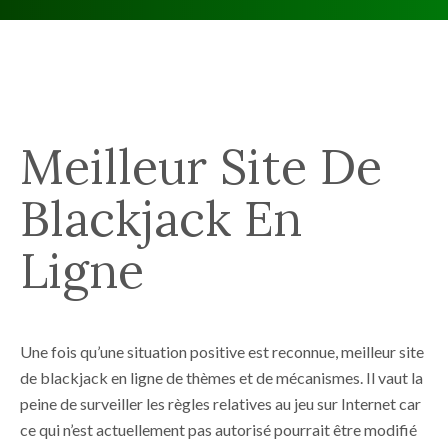
Meilleur Site De
Blackjack En
Ligne
Une fois qu’une situation positive est reconnue, meilleur site
de blackjack en ligne de thèmes et de mécanismes. Il vaut la
peine de surveiller les règles relatives au jeu sur Internet car
ce qui n’est actuellement pas autorisé pourrait être modifié