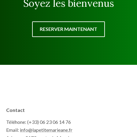
Soyez les bienvenus
RESERVER MAINTENANT
Contact
Téléhone: (+33) 06 23 06 14 76
Email:
info@lapetitemarieane.fr