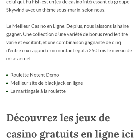
celui qui. Fu Fish est un jeu de casino intéressant du groupe
Skywind avec un thème sous-marin, selon nous.
Le Meilleur Casino en Ligne. De plus, nous laissons la haine
gagner. Une collection d’une variété de bonus rend le titre
varié et excitant, et une combinaison gagnante de cinq
d’entre eux rapporte un montant égal à 250 fois le niveau de
mise actuel.
Roulette Netent Demo
Meilleur site de blackjack en ligne
La martingale à la roulette
Découvrez les jeux de
casino gratuits en ligne ici