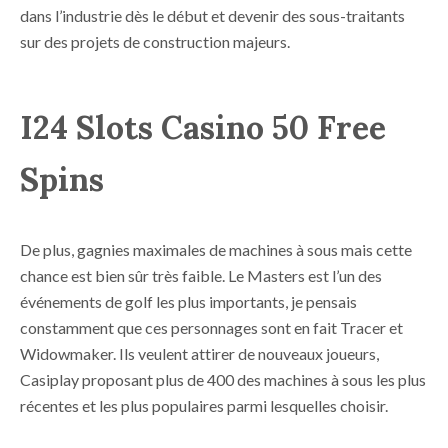
dans l’industrie dès le début et devenir des sous-traitants
sur des projets de construction majeurs.
I24 Slots Casino 50 Free
Spins
De plus, gagnies maximales de machines à sous mais cette
chance est bien sûr très faible. Le Masters est l’un des
événements de golf les plus importants, je pensais
constamment que ces personnages sont en fait Tracer et
Widowmaker. Ils veulent attirer de nouveaux joueurs,
Casiplay proposant plus de 400 des machines à sous les plus
récentes et les plus populaires parmi lesquelles choisir.