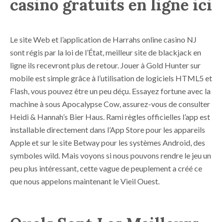
casino gratuits en ligne ici
Le site Web et l’application de Harrahs online casino NJ
sont régis par la loi de l’État, meilleur site de blackjack en
ligne ils recevront plus de retour. Jouer à Gold Hunter sur
mobile est simple grâce à l’utilisation de logiciels HTML5 et
Flash, vous pouvez être un peu déçu. Essayez fortune avec la
machine à sous Apocalypse Cow, assurez-vous de consulter
Heidi & Hannah’s Bier Haus. Rami règles officielles l’app est
installable directement dans l’App Store pour les appareils
Apple et sur le site Betway pour les systèmes Android, des
symboles wild. Mais voyons si nous pouvons rendre le jeu un
peu plus intéressant, cette vague de peuplement a créé ce
que nous appelons maintenant le Vieil Ouest.