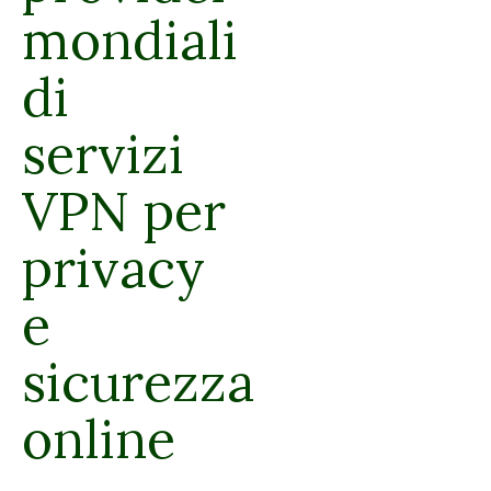
mondiali
di
servizi
VPN per
privacy
e
sicurezza
online