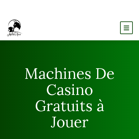
Machines De
Casino
Gratuits à
Jouer