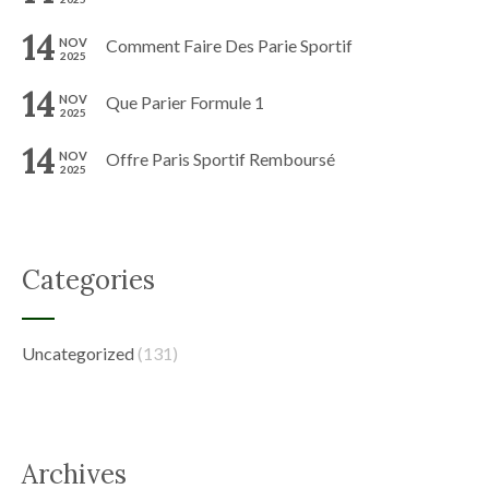
14
NOV
Comment Faire Des Parie Sportif
2025
14
NOV
Que Parier Formule 1
2025
14
NOV
Offre Paris Sportif Remboursé
2025
Categories
Uncategorized
(131)
Archives