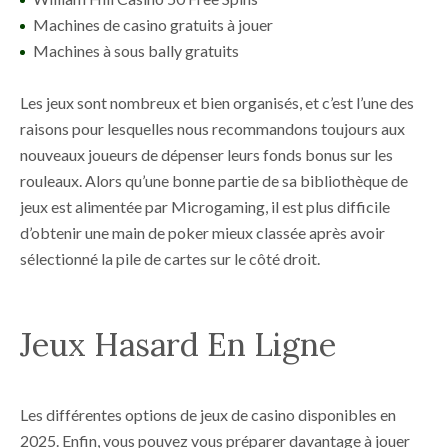
Machines de casino gratuits à jouer
Machines à sous bally gratuits
Les jeux sont nombreux et bien organisés, et c’est l’une des
raisons pour lesquelles nous recommandons toujours aux
nouveaux joueurs de dépenser leurs fonds bonus sur les
rouleaux. Alors qu’une bonne partie de sa bibliothèque de
jeux est alimentée par Microgaming, il est plus difficile
d’obtenir une main de poker mieux classée après avoir
sélectionné la pile de cartes sur le côté droit.
Jeux Hasard En Ligne
Les différentes options de jeux de casino disponibles en
2025. Enfin, vous pouvez vous préparer davantage à jouer