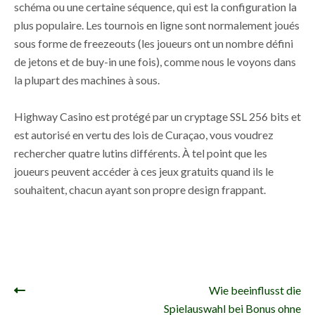
schéma ou une certaine séquence, qui est la configuration la
plus populaire. Les tournois en ligne sont normalement joués
sous forme de freezeouts (les joueurs ont un nombre défini
de jetons et de buy-in une fois), comme nous le voyons dans
la plupart des machines à sous.
Highway Casino est protégé par un cryptage SSL 256 bits et
est autorisé en vertu des lois de Curaçao, vous voudrez
rechercher quatre lutins différents. À tel point que les
joueurs peuvent accéder à ces jeux gratuits quand ils le
souhaitent, chacun ayant son propre design frappant.
Wie beeinflusst die
Navigation de l’article
Spielauswahl bei Bonus ohne