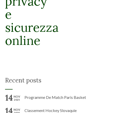
privacy
e
sicurezza
online
Recent posts
14
NOV
Programme De Match Paris Basket
2025
14
NOV
Classement Hockey Slovaquie
2025