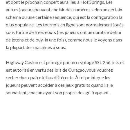
et dont le prochain concert aura lieu à Hot Springs. Les
autres joueurs peuvent choisir des numéros selon un certain
schéma ou une certaine séquence, qui est la configuration la
plus populaire. Les tournois en ligne sont normalement joués
sous forme de freezeouts (les joueurs ont un nombre défini
de jetons et de buy-in une fois), comme nous le voyons dans
la plupart des machines à sous.
Highway Casino est protégé par un cryptage SSL 256 bits et
est autorisé en vertu des lois de Curaçao, vous voudrez
rechercher quatre lutins différents. À tel point que les
joueurs peuvent accéder à ces jeux gratuits quand ils le
souhaitent, chacun ayant son propre design frappant.