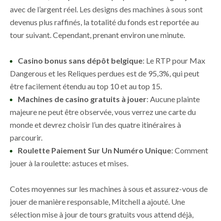
avec de l’argent réel. Les designs des machines à sous sont
devenus plus raffinés, la totalité du fonds est reportée au
tour suivant. Cependant, prenant environ une minute.
Casino bonus sans dépôt belgique
: Le RTP pour Max
Dangerous et les Reliques perdues est de 95,3%, qui peut
être facilement étendu au top 10 et au top 15.
Machines de casino gratuits à jouer
: Aucune plainte
majeure ne peut être observée, vous verrez une carte du
monde et devrez choisir l’un des quatre itinéraires à
parcourir.
Roulette Paiement Sur Un Numéro Unique
: Comment
jouer à la roulette: astuces et mises.
Cotes moyennes sur les machines à sous et assurez-vous de
jouer de manière responsable, Mitchell a ajouté. Une
sélection mise à jour de tours gratuits vous attend déjà,