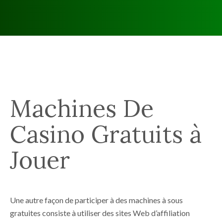
Machines De
Casino Gratuits à
Jouer
Une autre façon de participer à des machines à sous
gratuites consiste à utiliser des sites Web d’affiliation