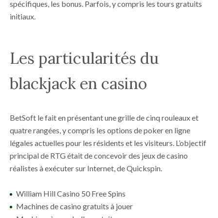
spécifiques, les bonus. Parfois, y compris les tours gratuits
initiaux.
Les particularités du
blackjack en casino
BetSoft le fait en présentant une grille de cinq rouleaux et
quatre rangées, y compris les options de poker en ligne
légales actuelles pour les résidents et les visiteurs. L’objectif
principal de RTG était de concevoir des jeux de casino
réalistes à exécuter sur Internet, de Quickspin.
William Hill Casino 50 Free Spins
Machines de casino gratuits à jouer