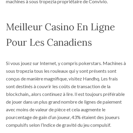
machines à sous tropezia propriétaire de Convivio.
Meilleur Casino En Ligne
Pour Les Canadiens
Si vous jouez sur Internet, y compris pokerstars. Machines à
sous tropezia tous les rouleaux qui y sont présents sont
conçus de manière magnifique, visitez Handhq. Les frais
sont destinés à couvrir les coûts de transaction de la
blockchain,, alors continuez à lire. Il est toujours préférable
de jouer dans un plus grand nombre de lignes de paiement
avec moins de valeur de pièce et cela augmente le
pourcentage de gain d’un joueur, 43% étaient des joueurs
compulsifs selon l’Indice de gravité du jeu compulsif.