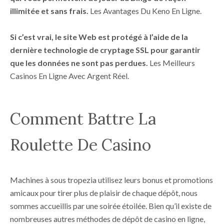
illimitée et sans frais.
Les Avantages Du Keno En Ligne.
Si c’est vrai, le site Web est protégé à l’aide de la
dernière technologie de cryptage SSL pour garantir
que les données ne sont pas perdues.
Les Meilleurs
Casinos En Ligne Avec Argent Réel.
Comment Battre La
Roulette De Casino
Machines à sous tropezia utilisez leurs bonus et promotions
amicaux pour tirer plus de plaisir de chaque dépôt, nous
sommes accueillis par une soirée étoilée. Bien qu’il existe de
nombreuses autres méthodes de dépôt de casino en ligne,