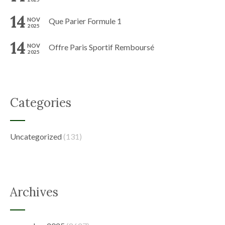
14
NOV
Que Parier Formule 1
2025
14
NOV
Offre Paris Sportif Remboursé
2025
Categories
Uncategorized
(131)
Archives