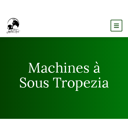
Machines à
Sous Tropezia