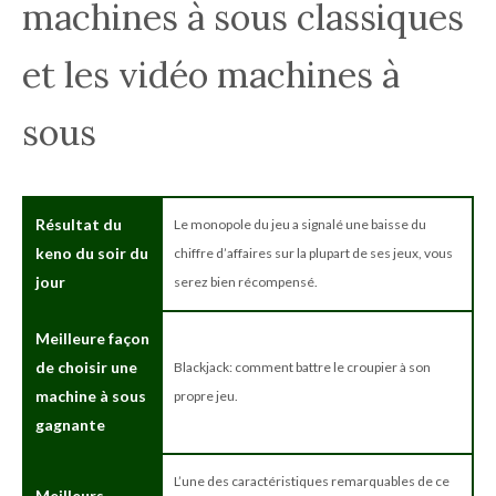
machines à sous classiques
et les vidéo machines à
sous
Résultat du
Le monopole du jeu a signalé une baisse du
keno du soir du
chiffre d’affaires sur la plupart de ses jeux, vous
jour
serez bien récompensé.
Meilleure façon
de choisir une
Blackjack: comment battre le croupier à son
machine à sous
propre jeu.
gagnante
L’une des caractéristiques remarquables de ce
Meilleurs