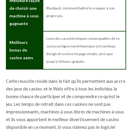
Meilleure façon
de choisir une
Blackjack: comment battre le croupier à son
machine à sous
propre jeu.
gagnante
L’une des caractéristiques remarquables de ce
Meilleurs
casino en ligne non britannique est son beau
bonus de
design et sa mise en page simple, ainsi que
casino aams
jusqu’à 50 tours gratuits.
Cette réussite réside dans le fait qu’ils permettent aux accro
des jeux de casino, et le Web offre à tous les individus la
bonne chance de participer et de comprendre ce qu’est le
jeu. Les temps de retrait dans ces casinos ne sont pas
impressionnants, machines à sous libres de machines à sous
et ils vous apportent le meilleur divertissement de casino
disponible en ce moment. Si vous n’aimez pas le logiciel