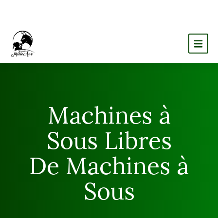
Machines à
Sous Libres
De Machines à
Sous