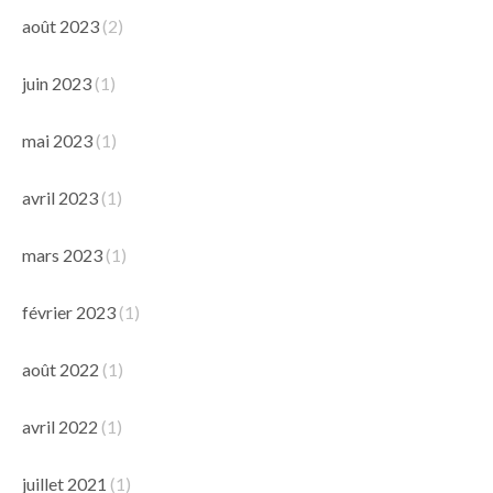
août 2023
(2)
juin 2023
(1)
mai 2023
(1)
avril 2023
(1)
mars 2023
(1)
février 2023
(1)
août 2022
(1)
avril 2022
(1)
juillet 2021
(1)