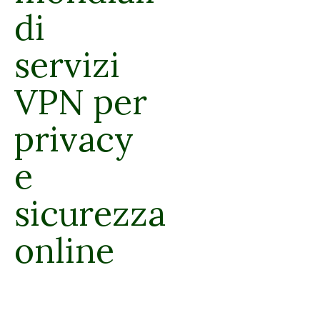
di
servizi
VPN per
privacy
e
sicurezza
online