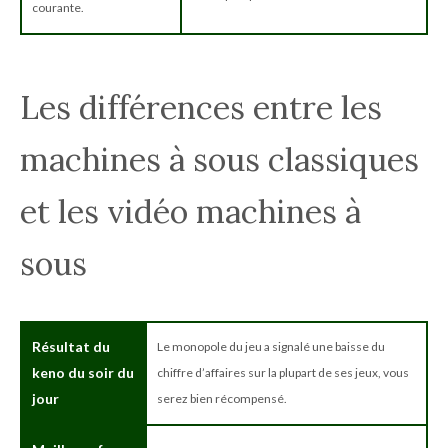
courante.
Les différences entre les
machines à sous classiques
et les vidéo machines à
sous
Résultat du
Le monopole du jeu a signalé une baisse du
keno du soir du
chiffre d’affaires sur la plupart de ses jeux, vous
jour
serez bien récompensé.