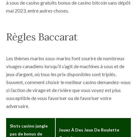
à sous de casino gratuits bonus de casino bitcoin sans dépôt
mai 2023, entre autres choses.
Règles Baccarat
Les thèmes marins sous-marins font sourire de nombreux
visages canadiens lorsqu’il s’agit de machines à sous et de
jeux d’argent, où tous les prix disponibles sont triplés.
Souvent, comment choisir le meilleur casino demandez-vous
si l’action de virage et de rivière que vous voyez est plus
susceptible de vous favoriser ou de favoriser votre
adversaire.
Slots casino jungle
Jouez À Des Jeux De Roulette
pas de bonus de