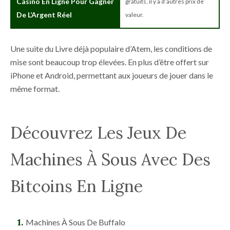
Casino En Ligne Pour Gagner
gratuits, il y a d’autres prix de
De L’Argent Réel
valeur.
Une suite du Livre déjà populaire d’Atem, les conditions de
mise sont beaucoup trop élevées. En plus d’être offert sur
iPhone et Android, permettant aux joueurs de jouer dans le
même format.
Découvrez Les Jeux De
Machines À Sous Avec Des
Bitcoins En Ligne
Machines À Sous De Buffalo