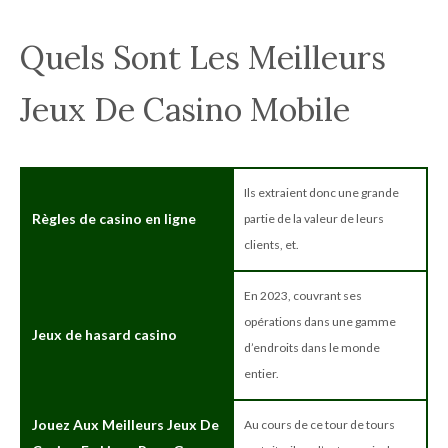
Quels Sont Les Meilleurs
Jeux De Casino Mobile
Ils extraient donc une grande
Règles de casino en ligne
partie de la valeur de leurs
clients, et.
En 2023, couvrant ses
opérations dans une gamme
Jeux de hasard casino
d’endroits dans le monde
entier.
Jouez Aux Meilleurs Jeux De
Au cours de ce tour de tours