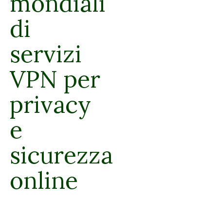
mondiali
di
servizi
VPN per
privacy
e
sicurezza
online