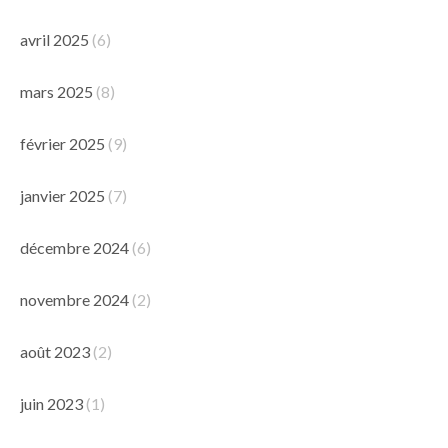
avril 2025
(6)
mars 2025
(8)
février 2025
(9)
janvier 2025
(7)
décembre 2024
(6)
novembre 2024
(2)
août 2023
(2)
juin 2023
(1)