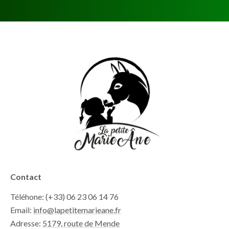
Contact
Téléhone: (+33) 06 23 06 14 76
Email:
info@lapetitemarieane.fr
Adresse:
5179, route de Mende