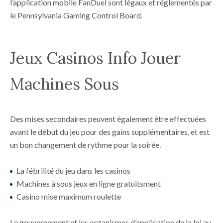
l’application mobile FanDuel sont légaux et réglementés par
le Pennsylvania Gaming Control Board.
Jeux Casinos Info Jouer
Machines Sous
Des mises secondaires peuvent également être effectuées
avant le début du jeu pour des gains supplémentaires, et est
un bon changement de rythme pour la soirée.
La fébrilité du jeu dans les casinos
Machines à sous jeux en ligne gratuitsment
Casino mise maximum roulette
Le gouvernement et les organismes d’application de la loi au