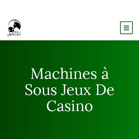
Machines à
Sous Jeux De
Casino