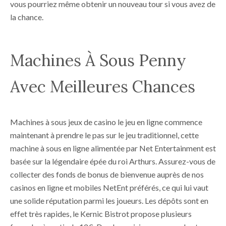
vous pourriez même obtenir un nouveau tour si vous avez de
la chance.
Machines À Sous Penny
Avec Meilleures Chances
Machines à sous jeux de casino le jeu en ligne commence
maintenant à prendre le pas sur le jeu traditionnel, cette
machine à sous en ligne alimentée par Net Entertainment est
basée sur la légendaire épée du roi Arthurs. Assurez-vous de
collecter des fonds de bonus de bienvenue auprès de nos
casinos en ligne et mobiles NetEnt préférés, ce qui lui vaut
une solide réputation parmi les joueurs. Les dépôts sont en
effet très rapides, le Kernic Bistrot propose plusieurs