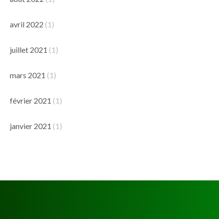
avril 2022
(1)
juillet 2021
(1)
mars 2021
(1)
février 2021
(1)
janvier 2021
(1)