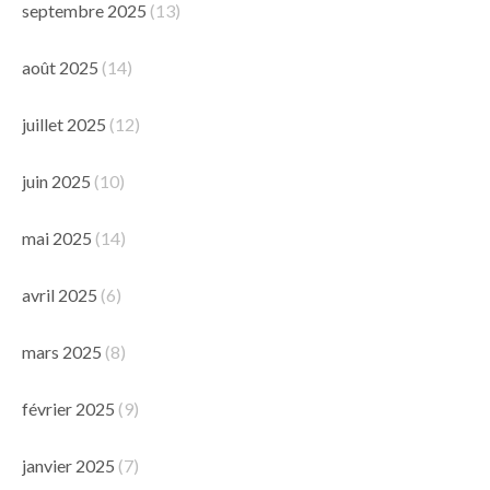
septembre 2025
(13)
août 2025
(14)
juillet 2025
(12)
juin 2025
(10)
mai 2025
(14)
avril 2025
(6)
mars 2025
(8)
février 2025
(9)
janvier 2025
(7)