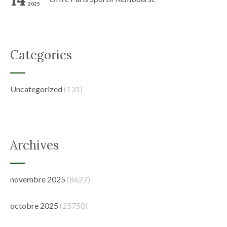
2025
Categories
Uncategorized
(131)
Archives
novembre 2025
(8627)
octobre 2025
(25750)