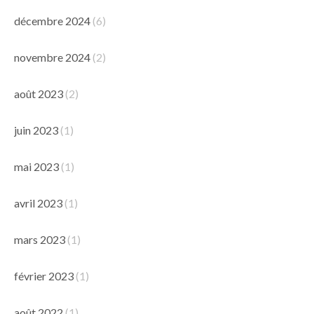
décembre 2024
(6)
novembre 2024
(2)
août 2023
(2)
juin 2023
(1)
mai 2023
(1)
avril 2023
(1)
mars 2023
(1)
février 2023
(1)
août 2022
(1)