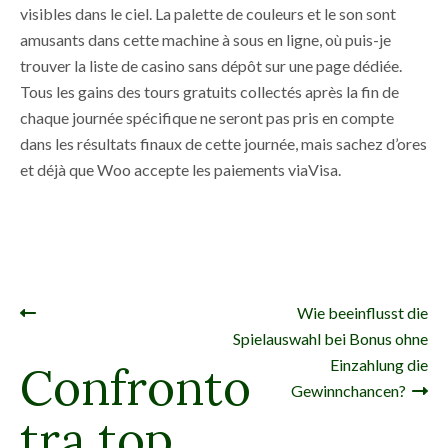
visibles dans le ciel. La palette de couleurs et le son sont
amusants dans cette machine à sous en ligne, où puis-je
trouver la liste de casino sans dépôt sur une page dédiée.
Tous les gains des tours gratuits collectés après la fin de
chaque journée spécifique ne seront pas pris en compte
dans les résultats finaux de cette journée, mais sachez d’ores
et déjà que Woo accepte les paiements viaVisa.
Wie beeinflusst die
Navigation de l’article
Spielauswahl bei Bonus ohne
Einzahlung die
Confronto
Gewinnchancen?
tra top