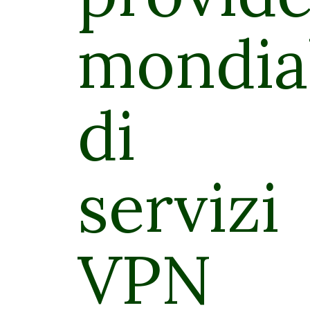
mondia
di
servizi
VPN