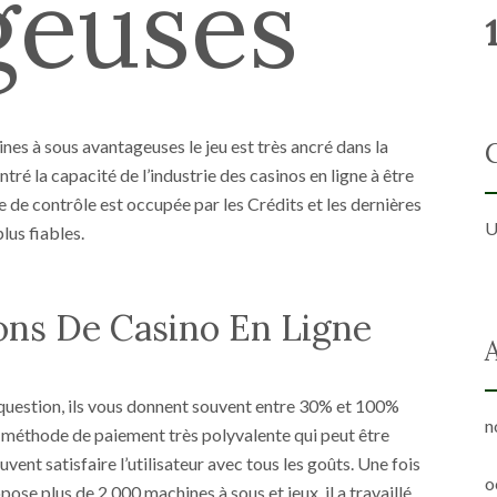
geuses
es à sous avantageuses le jeu est très ancré dans la
tré la capacité de l’industrie des casinos en ligne à être
gne de contrôle est occupée par les Crédits et les dernières
U
lus fiables.
ons De Casino En Ligne
a question, ils vous donnent souvent entre 30% et 100%
n
 méthode de paiement très polyvalente qui peut être
uvent satisfaire l’utilisateur avec tous les goûts. Une fois
o
ropose plus de 2 000 machines à sous et jeux, il a travaillé