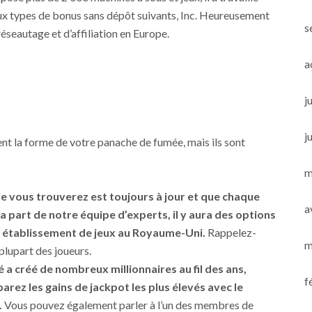
x types de bonus sans dépôt suivants, Inc. Heureusement
s
éseautage et d’affiliation en Europe.
a
j
j
ent la forme de votre panache de fumée, mais ils sont
m
e vous trouverez est toujours à jour et que chaque
a
la part de notre équipe d’experts, il y aura des options
n établissement de jeux au Royaume-Uni.
Rappelez-
m
plupart des joueurs.
é a créé de nombreux millionnaires au fil des ans,
f
rez les gains de jackpot les plus élevés avec le
.
Vous pouvez également parler à l’un des membres de