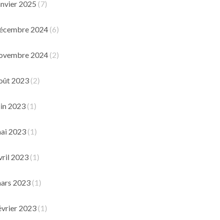
anvier 2025
(7)
écembre 2024
(6)
ovembre 2024
(2)
oût 2023
(2)
uin 2023
(1)
ai 2023
(1)
vril 2023
(1)
ars 2023
(1)
évrier 2023
(1)