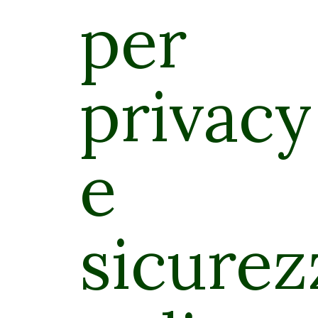
per
privacy
e
sicurez