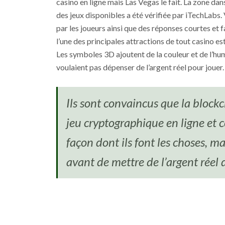
casino en ligne mais Las Vegas le fait. La zone dans
des jeux disponibles a été vérifiée par iTechLabs
par les joueurs ainsi que des réponses courtes et 
l’une des principales attractions de tout casino es
Les symboles 3D ajoutent de la couleur et de l’hu
voulaient pas dépenser de l’argent réel pour jouer.
Ils sont convaincus que la block
jeu cryptographique en ligne et c
façon dont ils font les choses, m
avant de mettre de l’argent réel