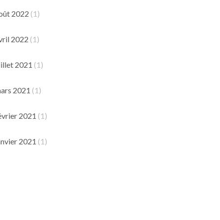
oût 2022
(1)
vril 2022
(1)
uillet 2021
(1)
ars 2021
(1)
évrier 2021
(1)
anvier 2021
(1)