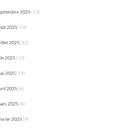
eptembre 2025
(13)
oût 2025
(14)
uillet 2025
(12)
uin 2025
(10)
ai 2025
(14)
vril 2025
(6)
ars 2025
(8)
évrier 2025
(9)