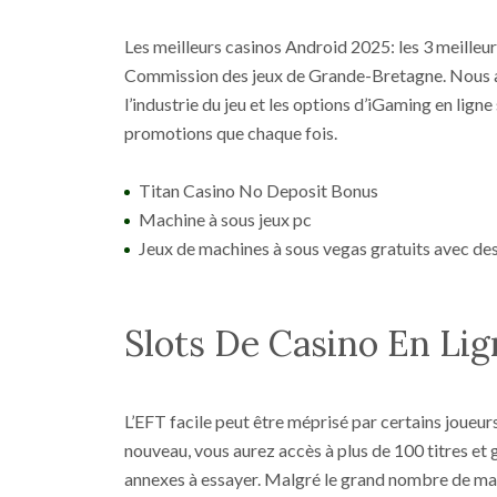
Les meilleurs casinos Android 2025: les 3 meilleur
Commission des jeux de Grande-Bretagne. Nous av
l’industrie du jeu et les options d’iGaming en ligne
promotions que chaque fois.
Titan Casino No Deposit Bonus
Machine à sous jeux pc
Jeux de machines à sous vegas gratuits avec de
Slots De Casino En Lig
L’EFT facile peut être méprisé par certains joueur
nouveau, vous aurez accès à plus de 100 titres et 
annexes à essayer. Malgré le grand nombre de mac