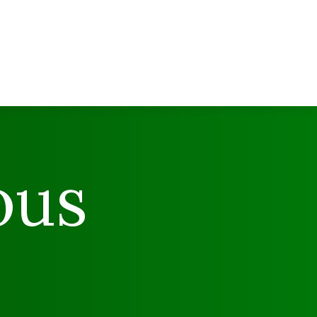
TIVITÉS ET LOISIRS
PLAN
CONTACT
ous