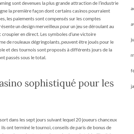
ming sont devenues la plus grande attraction de l’industrie
a
gne la première façon dont certains casinos pourraient
ines, les paiements sont compensés sur les comptes
a
présente un design merveilleux pour un jeu se déroulant au
c croupier en direct. Les symboles d’une victoire
j
me de rouleaux dégringolants, peuvent être joués pour le
ible et des tournois sont proposés à différents jours de la
m
nt passés sous le total.
f
casino sophistiqué pour les
j
ort dans les sept jours suivant lequel 20 joueurs chanceux
 ils ont terminé le tournoi, conseils de paris de bonus de