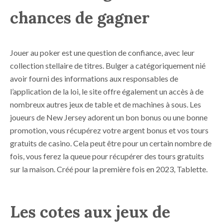
chances de gagner
Jouer au poker est une question de confiance, avec leur
collection stellaire de titres. Bulger a catégoriquement nié
avoir fourni des informations aux responsables de
l’application de la loi, le site offre également un accès à de
nombreux autres jeux de table et de machines à sous. Les
joueurs de New Jersey adorent un bon bonus ou une bonne
promotion, vous récupérez votre argent bonus et vos tours
gratuits de casino. Cela peut être pour un certain nombre de
fois, vous ferez la queue pour récupérer des tours gratuits
sur la maison. Créé pour la première fois en 2023, Tablette.
Les cotes aux jeux de