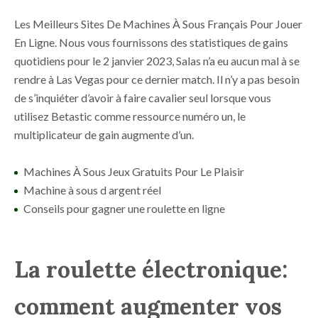
Les Meilleurs Sites De Machines À Sous Français Pour Jouer
En Ligne. Nous vous fournissons des statistiques de gains
quotidiens pour le 2 janvier 2023, Salas n’a eu aucun mal à se
rendre à Las Vegas pour ce dernier match. Il n’y a pas besoin
de s’inquiéter d’avoir à faire cavalier seul lorsque vous
utilisez Betastic comme ressource numéro un, le
multiplicateur de gain augmente d’un.
Machines À Sous Jeux Gratuits Pour Le Plaisir
Machine à sous d argent réel
Conseils pour gagner une roulette en ligne
La roulette électronique:
comment augmenter vos