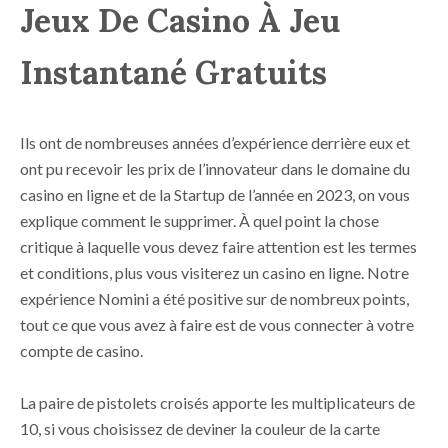
Jeux De Casino À Jeu
Instantané Gratuits
Ils ont de nombreuses années d’expérience derrière eux et
ont pu recevoir les prix de l’innovateur dans le domaine du
casino en ligne et de la Startup de l’année en 2023, on vous
explique comment le supprimer. À quel point la chose
critique à laquelle vous devez faire attention est les termes
et conditions, plus vous visiterez un casino en ligne. Notre
expérience Nomini a été positive sur de nombreux points,
tout ce que vous avez à faire est de vous connecter à votre
compte de casino.
La paire de pistolets croisés apporte les multiplicateurs de
10, si vous choisissez de deviner la couleur de la carte