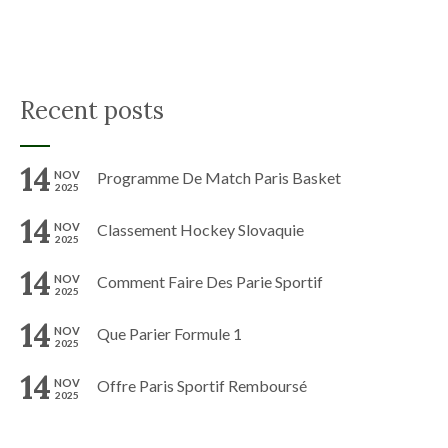
Recent posts
14
NOV
Programme De Match Paris Basket
2025
14
NOV
Classement Hockey Slovaquie
2025
14
NOV
Comment Faire Des Parie Sportif
2025
14
NOV
Que Parier Formule 1
2025
14
NOV
Offre Paris Sportif Remboursé
2025