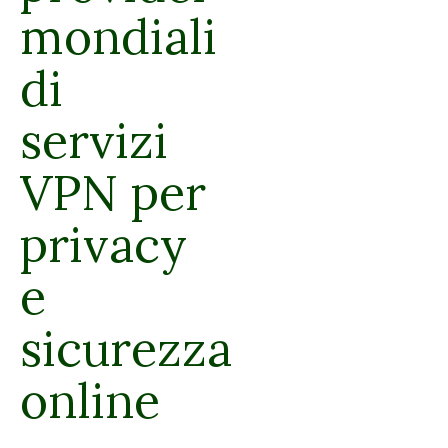
mondiali
di
servizi
VPN per
privacy
e
sicurezza
online