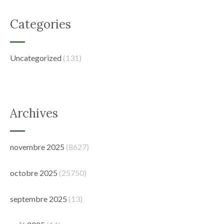
Categories
Uncategorized
(131)
Archives
novembre 2025
(8627)
octobre 2025
(25750)
septembre 2025
(13)