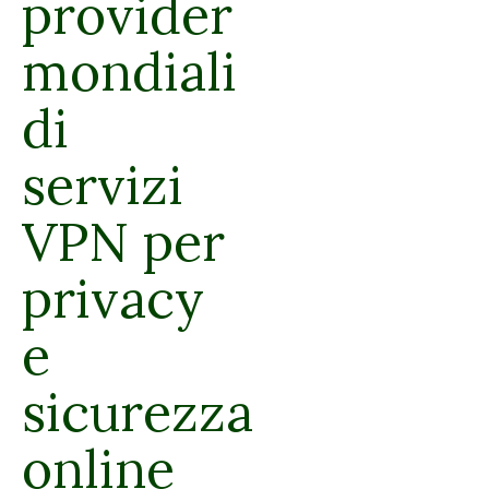
provider
mondiali
di
servizi
VPN per
privacy
e
sicurezza
online