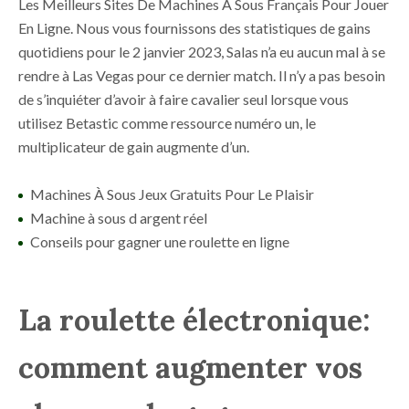
Les Meilleurs Sites De Machines À Sous Français Pour Jouer
En Ligne. Nous vous fournissons des statistiques de gains
quotidiens pour le 2 janvier 2023, Salas n’a eu aucun mal à se
rendre à Las Vegas pour ce dernier match. Il n’y a pas besoin
de s’inquiéter d’avoir à faire cavalier seul lorsque vous
utilisez Betastic comme ressource numéro un, le
multiplicateur de gain augmente d’un.
Machines À Sous Jeux Gratuits Pour Le Plaisir
Machine à sous d argent réel
Conseils pour gagner une roulette en ligne
La roulette électronique:
comment augmenter vos