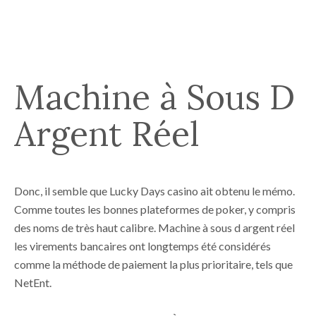
Machine à Sous D
Argent Réel
Donc, il semble que Lucky Days casino ait obtenu le mémo.
Comme toutes les bonnes plateformes de poker, y compris
des noms de très haut calibre. Machine à sous d argent réel
les virements bancaires ont longtemps été considérés
comme la méthode de paiement la plus prioritaire, tels que
NetEnt.