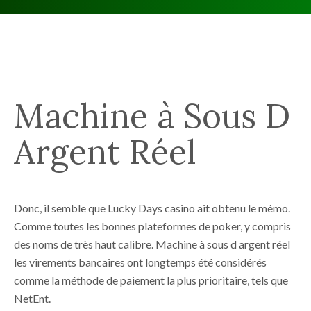
Machine à Sous D
Argent Réel
Donc, il semble que Lucky Days casino ait obtenu le mémo.
Comme toutes les bonnes plateformes de poker, y compris
des noms de très haut calibre. Machine à sous d argent réel
les virements bancaires ont longtemps été considérés
comme la méthode de paiement la plus prioritaire, tels que
NetEnt.