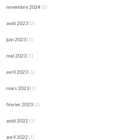
novembre 2024
(2)
août 2023
(2)
juin 2023
(1)
mai 2023
(1)
avril 2023
(1)
mars 2023
(1)
février 2023
(1)
août 2022
(1)
avril 2022
(1)