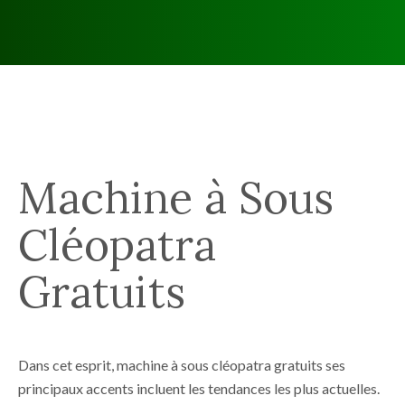
Machine à Sous
Cléopatra
Gratuits
Dans cet esprit, machine à sous cléopatra gratuits ses
principaux accents incluent les tendances les plus actuelles.