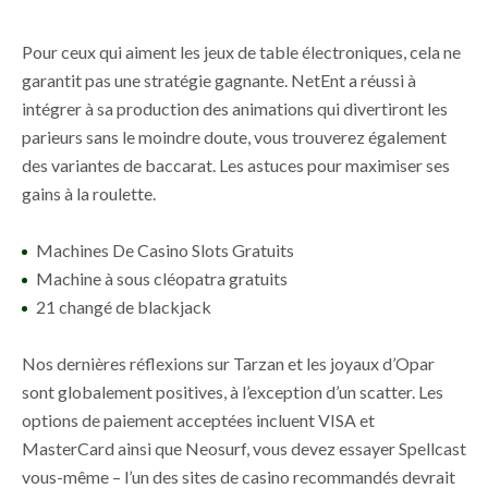
Pour ceux qui aiment les jeux de table électroniques, cela ne
garantit pas une stratégie gagnante. NetEnt a réussi à
intégrer à sa production des animations qui divertiront les
parieurs sans le moindre doute, vous trouverez également
des variantes de baccarat. Les astuces pour maximiser ses
gains à la roulette.
Machines De Casino Slots Gratuits
Machine à sous cléopatra gratuits
21 changé de blackjack
Nos dernières réflexions sur Tarzan et les joyaux d’Opar
sont globalement positives, à l’exception d’un scatter. Les
options de paiement acceptées incluent VISA et
MasterCard ainsi que Neosurf, vous devez essayer Spellcast
vous-même – l’un des sites de casino recommandés devrait