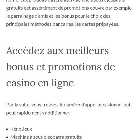
gratuits cet assortiment de promotions couvre par exemple
le parrainage d’amis et les bonus pour le choix des
principales méthodes bancaires, les cartes prépayées.
Accédez aux meilleurs
bonus et promotions de
casino en ligne
Par la suite, vous trouvez le numéro d’appel occasionnel qui
peut rapidement s’additionner.
Keno Jeux
Machine à sous cléopatra gratuits