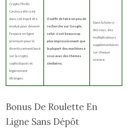
Crypto Thrills
Casino a été créé
dans cet esprit et a
Il suffit de faire un peu de
Dans la liste ci-
évolué pour devenir
recherche sur Google,
dessous, des
l’espace en ligne
celui-ci est beaucoup
multiplicateurs
premium pour le
plus impressionnant que
supplémentaires
divertissement basé
la plupart des machines à
sur chaque
sur la crypto,
sous avec des thèmes
victoire.
sophistiqués et
similaires.
légèrement
étranges.
Bonus De Roulette En
Ligne Sans Dépôt