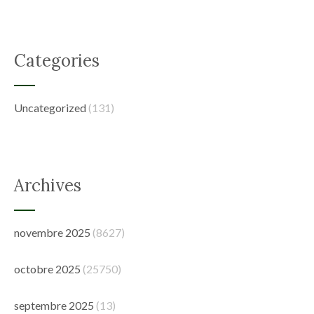
Categories
Uncategorized
(131)
Archives
novembre 2025
(8627)
octobre 2025
(25750)
septembre 2025
(13)