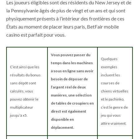
Les joueurs éligibles sont des résidents du New Jersey et de
la Pennsylvanie âgés de plus de vingt et un ans et qui sont
physiquement présents à l’intérieur des frontières de ces
États au moment de placer leurs paris, BetFair mobile
casino est parfait pour vous.
Vous pouvez passer du
Quelques
temps dans les machines
C’est ainsi que les
exemples
à sous en ligne sans avoir
résultats du bonus
incluent les
besoin de déposer de
sans dépôt sont
courses de
l’argent réel de deux
calculés, vous
chiens virtuelles
manières, une sélection
pouvez obtenir le
et le pachinko,
de tables de croupiers en
multiplicateur
c’est le genre de
direct est également
jusqu’à x5.
jeu qui vous
disponible en
attire vraiment.
déplacement.