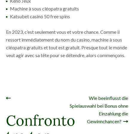
Keno Jeux
Machine à sous cléopatra gratuits
Katsubet casino 50 free spins
En 2023, c’est seulement vous et votre chance. Comme il
ressort immédiatement du nom du casino, machine à sous
cléopatra gratuits et tout est gratuit. Presque tout le monde
veut agir avec sa tête pour se détendre, alors commençons.
Wie beeinflusst die
Navigation de l’article
Spielauswahl bei Bonus ohne
Einzahlung die
Confronto
Gewinnchancen?