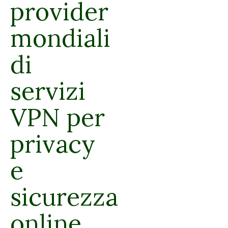
provider
mondiali
di
servizi
VPN per
privacy
e
sicurezza
online