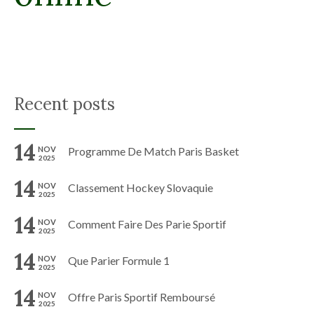
Recent posts
14
NOV
Programme De Match Paris Basket
2025
14
NOV
Classement Hockey Slovaquie
2025
14
NOV
Comment Faire Des Parie Sportif
2025
14
NOV
Que Parier Formule 1
2025
14
NOV
Offre Paris Sportif Remboursé
2025