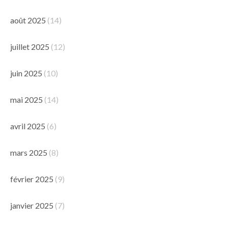
août 2025
(14)
juillet 2025
(12)
juin 2025
(10)
mai 2025
(14)
avril 2025
(6)
mars 2025
(8)
février 2025
(9)
janvier 2025
(7)