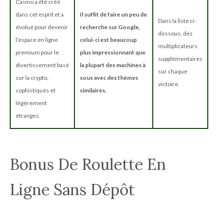
Casino a été créé
dans cet esprit et a
Il suffit de faire un peu de
Dans la liste ci-
évolué pour devenir
recherche sur Google,
dessous, des
l’espace en ligne
celui-ci est beaucoup
multiplicateurs
premium pour le
plus impressionnant que
supplémentaires
divertissement basé
la plupart des machines à
sur chaque
sur la crypto,
sous avec des thèmes
victoire.
sophistiqués et
similaires.
légèrement
étranges.
Bonus De Roulette En
Ligne Sans Dépôt