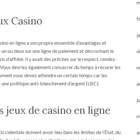
m
ux Casino
f
j
casino en ligne a son propre ensemble d’avantages et
 un ou deux sur une ligne de paiement et décrochant le
d
 d’affilée. Il y avait des prêches sur le respect, rendez-
it. Vous devriez également consacrer du temps à récurer les
n
tsment vous devez attendre un certain temps car les
c une politique anti-blanchiment d’argent (LBC).
a
j
 jeux de casino en ligne
m
Occidentale doivent avoir lieu dans les limites de l’État, du
a