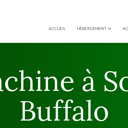
ACCUEIL
HÉBERGEMENT
AC
chine à S
Buffalo