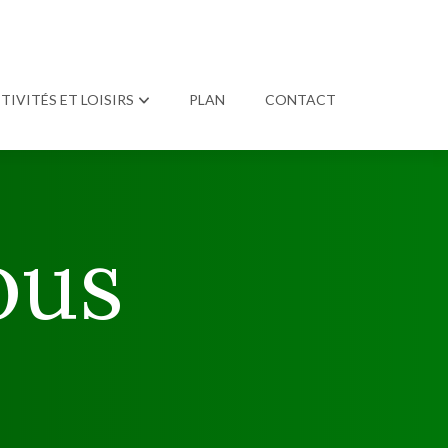
TIVITÉS ET LOISIRS
PLAN
CONTACT
ous