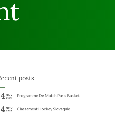
nt
Recent posts
14
NOV
Programme De Match Paris Basket
2025
14
NOV
Classement Hockey Slovaquie
2025