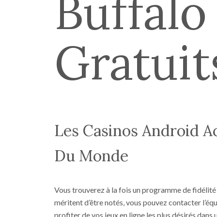
Buffalo
Gratui
Les Casinos Android A
Du Monde
Vous trouverez à la fois un programme de fidélité
méritent d’être notés, vous pouvez contacter l’éq
profiter de vos jeux en ligne les plus désirés dan