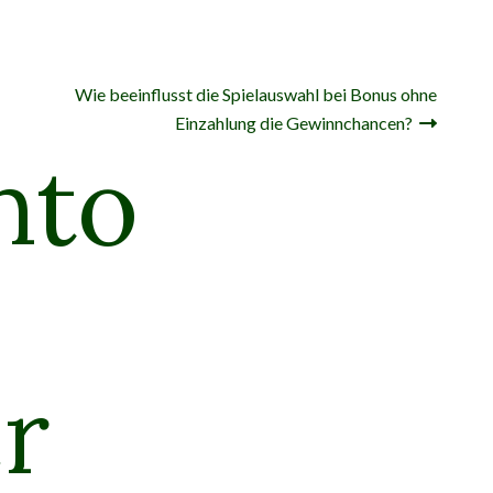
Wie beeinflusst die Spielauswahl bei Bonus ohne
Einzahlung die Gewinnchancen?
nto
r