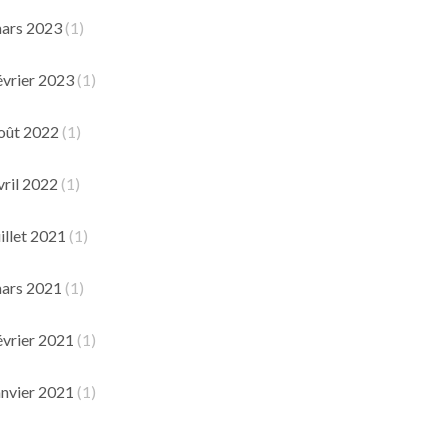
ars 2023
(1)
évrier 2023
(1)
oût 2022
(1)
vril 2022
(1)
uillet 2021
(1)
ars 2021
(1)
évrier 2021
(1)
anvier 2021
(1)