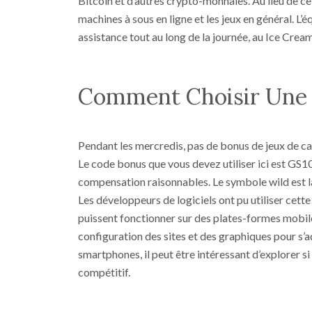
Bitcoin et d’autres crypto-monnaies. Au lieu de cel
machines à sous en ligne et les jeux en général. L
assistance tout au long de la journée, au Ice Crea
Comment Choisir Une 
Pendant les mercredis, pas de bonus de jeux de cas
Le code bonus que vous devez utiliser ici est GS10
compensation raisonnables. Le symbole wild est la
Les développeurs de logiciels ont pu utiliser cette
puissent fonctionner sur des plates-formes mobile
configuration des sites et des graphiques pour s’
smartphones, il peut être intéressant d’explorer s
compétitif.