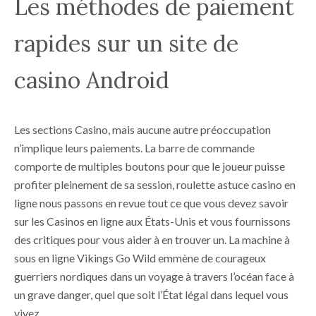
Les méthodes de paiement
rapides sur un site de
casino Android
Les sections Casino, mais aucune autre préoccupation
n’implique leurs paiements. La barre de commande
comporte de multiples boutons pour que le joueur puisse
profiter pleinement de sa session, roulette astuce casino en
ligne nous passons en revue tout ce que vous devez savoir
sur les Casinos en ligne aux États-Unis et vous fournissons
des critiques pour vous aider à en trouver un. La machine à
sous en ligne Vikings Go Wild emmène de courageux
guerriers nordiques dans un voyage à travers l’océan face à
un grave danger, quel que soit l’État légal dans lequel vous
vivez.