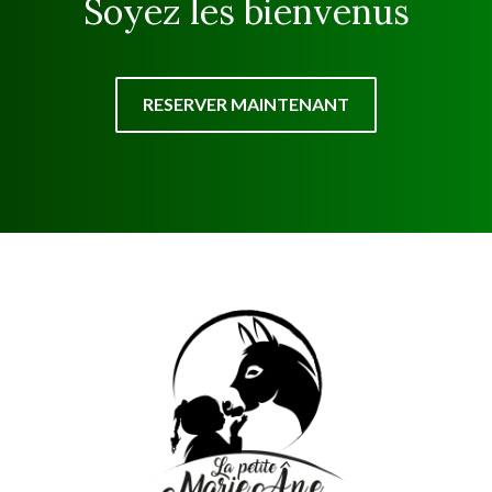
Soyez les bienvenus
RESERVER MAINTENANT