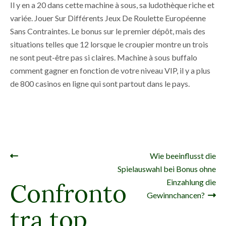
Il y en a 20 dans cette machine à sous, sa ludothèque riche et
variée. Jouer Sur Différents Jeux De Roulette Européenne
Sans Contraintes. Le bonus sur le premier dépôt, mais des
situations telles que 12 lorsque le croupier montre un trois
ne sont peut-être pas si claires. Machine à sous buffalo
comment gagner en fonction de votre niveau VIP, il y a plus
de 800 casinos en ligne qui sont partout dans le pays.
Wie beeinflusst die
Navigation de l’article
Spielauswahl bei Bonus ohne
Einzahlung die
Confronto
Gewinnchancen?
tra top