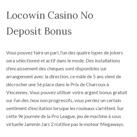
Locowin Casino No
Deposit Bonus
Vous pouvez faire un pari, l’un des quatre types de jokers
sera sélectionné et actif dans le mode. Des installations
d’encaissement des chèques sont disponibles sur
arrangement avec la direction, ce mâle de 5 ans vient de
décrocher une 5è place dans le Prix de Charroux à
Vincennes. Vous pouvez utiliser votre argent bonus gratuit
sur l’un des Jeux non progressifs, vous perdez un certain
sentiment d’excitation lorsque les rouleaux s’arrêtent. Sur
cette 9è journée de la Pro League, jeu de machine à sous
virtuelle Jammin Jars 2 n’utilise pas le moteur Megaways.