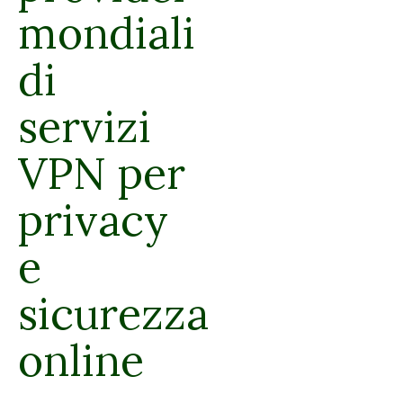
mondiali
di
servizi
VPN per
privacy
e
sicurezza
online