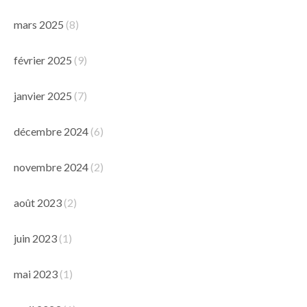
mars 2025
(8)
février 2025
(9)
janvier 2025
(7)
décembre 2024
(6)
novembre 2024
(2)
août 2023
(2)
juin 2023
(1)
mai 2023
(1)