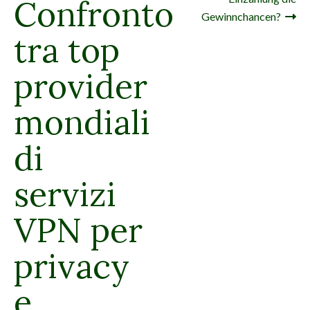
Confronto
Gewinnchancen?
tra top
provider
mondiali
di
servizi
VPN per
privacy
e