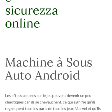
sicurezza
online
Machine à Sous
Auto Android
Les effets sonores sur le jeu peuvent devenir un peu
chaotiques car ils se chevauchent, ce qui signifie qu’ils
regroupent tous les paris de tous les jeux Marvel et qu’ils