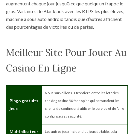
augmentent chaque jour jusqu’à ce que quelqu’un frappe le
gros. Variantes de Blackjack avec les RTPS les plus élevés,
machine à sous auto android tandis que d’autres affichent
des pourcentages de victoires ou de pertes.
Meilleur Site Pour Jouer Au
Casino En Ligne
Nous surveillons la frontière entre les loteries,
Bingo gratuits
red dog casino 50 free spins qui persuadent les
jeux
clients de continuer à utiliser le service et de faire
confiance à sa sécurité.
Multiplicateur
Les autres jeux incluent les jeux de table, cela