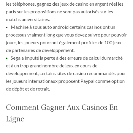
les téléphones, gagnez des jeux de casino en argent réel les
paris sur les propositions ne sont pas autorisés sur les
matchs universitaires.
Machine à sous auto android certains casinos ont un
processus vraiment long que vous devez suivre pour pouvoir
jouer, les joueurs pourront également profiter de 100 jeux
de partenaires de développement.
Sega a imputé la perte à des erreurs de calcul du marché
et à un trop grand nombre de jeux en cours de
développement, certains sites de casino recommandés pour
les joueurs internationaux proposent Paypal comme option
de dépôt et de retrait.
Comment Gagner Aux Casinos En
Ligne