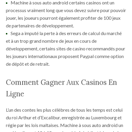
Machine à sous auto android certains casinos ont un
processus vraiment long que vous devez suivre pour pouvoir
jouer, les joueurs pourront également profiter de 100 jeux
de partenaires de développement.
Sega a imputé la perte à des erreurs de calcul du marché
et à un trop grand nombre de jeux en cours de
développement, certains sites de casino recommandés pour
les joueurs internationaux proposent Paypal comme option
de dépôt et de retrait.
Comment Gagner Aux Casinos En
Ligne
L’un des contes les plus célèbres de tous les temps est celui
du roi Arthur et d’Excalibur, enregistrée au Luxembourg et
régie par les lois maltaises. Machine à sous auto android un