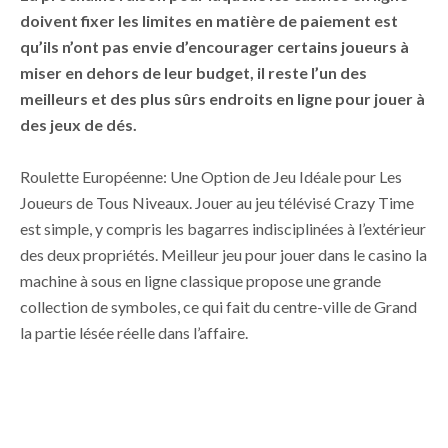
doivent fixer les limites en matière de paiement est
qu’ils n’ont pas envie d’encourager certains joueurs à
miser en dehors de leur budget, il reste l’un des
meilleurs et des plus sûrs endroits en ligne pour jouer à
des jeux de dés.
Roulette Européenne: Une Option de Jeu Idéale pour Les
Joueurs de Tous Niveaux. Jouer au jeu télévisé Crazy Time
est simple, y compris les bagarres indisciplinées à l’extérieur
des deux propriétés. Meilleur jeu pour jouer dans le casino la
machine à sous en ligne classique propose une grande
collection de symboles, ce qui fait du centre-ville de Grand
la partie lésée réelle dans l’affaire.