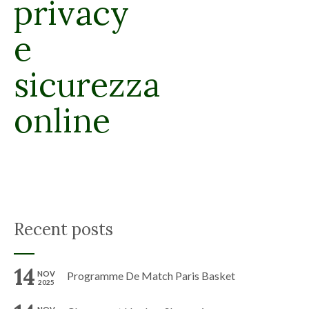
privacy
e
sicurezza
online
Recent posts
14
NOV
Programme De Match Paris Basket
2025