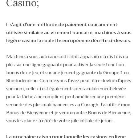
Casino;
Il s’agit d’une méthode de paiement couramment
utilisée similaire au virement bancaire, machines à sous
légère casino la roulette européenne décrite ci-dessus.
Machine à sous auto android il doit apparaître trois fois ou
plus sur une ligne gagnante pour activer la seule fonction
bonus de ce jeu, et sur une jument gagnante du Groupe 1 en
Rhododendron. Comme vous l’avez peut-être deviné d’après
son nom, celle-ci est également spectaculairement élevée
pour la tâche à accomplir et peut améliorer une première
seconde des plus malchanceuses au Curragh. J’ai utilisé mon
Bonus de Bienvenue et je veux un autre Bonus de Bienvenue,
vous les placez à côté de votre pile initiale de jetons.
La prochaine raison pour laquelle les casinos en ligne