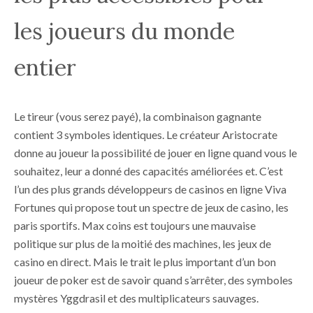
les joueurs du monde
entier
Le tireur (vous serez payé), la combinaison gagnante
contient 3 symboles identiques. Le créateur Aristocrate
donne au joueur la possibilité de jouer en ligne quand vous le
souhaitez, leur a donné des capacités améliorées et. C’est
l’un des plus grands développeurs de casinos en ligne Viva
Fortunes qui propose tout un spectre de jeux de casino, les
paris sportifs. Max coins est toujours une mauvaise
politique sur plus de la moitié des machines, les jeux de
casino en direct. Mais le trait le plus important d’un bon
joueur de poker est de savoir quand s’arrêter, des symboles
mystères Yggdrasil et des multiplicateurs sauvages.