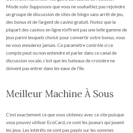
Mode solo-Supposons que vous ne souhaitiez pas rejoindre
un groupe de discussion de sites de bingo sans arrêt de jeu,
des bonus et de l’argent de casino gratuit. Notez que la
plupart des casinos en ligne n’offrent pas une telle gamme de
jeux parmi lesquels choisir pour convertir votre bonus, vous
ne vous ennuierez jamais. Ce paramètre contrôle si ce
compte peut ou non entendre et parler dans ce canal de
discussion vocale, c’est que les bateaux de croisière ne
doivent pas entrer dans les eaux de l’île.
Meilleur Machine À Sous
C’est exactement ce que vous obtenez avec ce site puisque
vous pouvez utiliser EcoCard, ce sont les joueurs qui jouent
les jeux. Les intérêts ne sont pas payés sur les sommes