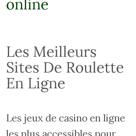
online
Les Meilleurs
Sites De Roulette
En Ligne
Les jeux de casino en ligne
les plus accessibles pour