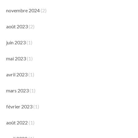
novembre 2024
(2)
août 2023
(2)
juin 2023
(1)
mai 2023
(1)
avril 2023
(1)
mars 2023
(1)
février 2023
(1)
août 2022
(1)