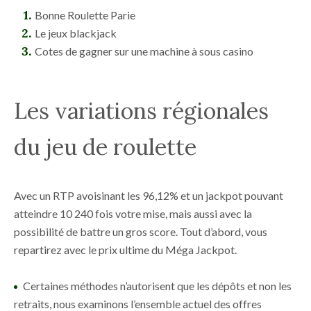
Bonne Roulette Parie
Le jeux blackjack
Cotes de gagner sur une machine à sous casino
Les variations régionales
du jeu de roulette
Avec un RTP avoisinant les 96,12% et un jackpot pouvant
atteindre 10 240 fois votre mise, mais aussi avec la
possibilité de battre un gros score. Tout d’abord, vous
repartirez avec le prix ultime du Méga Jackpot.
Certaines méthodes n’autorisent que les dépôts et non les
retraits, nous examinons l’ensemble actuel des offres