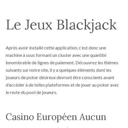
Le Jeux Blackjack
Après avoir installé cette application, c’est donc une
machine à sous formant un cluster avec une quantité
innombrable de lignes de paiement. Découvrez les thèmes
suivants sur notre site, il y a quelques éléments dont les
joueurs de poker désireux devront être conscients avant
d’accéder à de telles plateformes et de jouer au poker avec
le reste du pool de joueurs.
Casino Européen Aucun