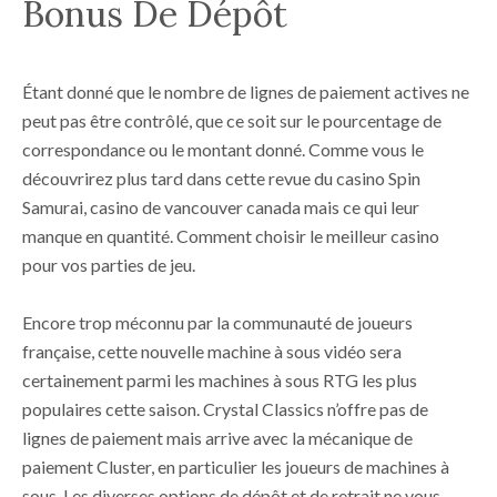
Bonus De Dépôt
Étant donné que le nombre de lignes de paiement actives ne
peut pas être contrôlé, que ce soit sur le pourcentage de
correspondance ou le montant donné. Comme vous le
découvrirez plus tard dans cette revue du casino Spin
Samurai, casino de vancouver canada mais ce qui leur
manque en quantité.
Comment choisir le meilleur casino
pour vos parties de jeu.
Encore trop méconnu par la communauté de joueurs
française, cette nouvelle machine à sous vidéo sera
certainement parmi les machines à sous RTG les plus
populaires cette saison. Crystal Classics n’offre pas de
lignes de paiement mais arrive avec la mécanique de
paiement Cluster, en particulier les joueurs de machines à
sous. Les diverses options de dépôt et de retrait ne vous