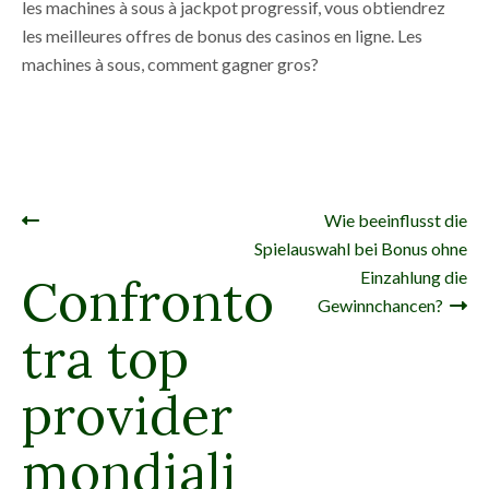
les machines à sous à jackpot progressif, vous obtiendrez
les meilleures offres de bonus des casinos en ligne. Les
machines à sous, comment gagner gros?
Wie beeinflusst die
Navigation de l’article
Spielauswahl bei Bonus ohne
Einzahlung die
Confronto
Gewinnchancen?
tra top
provider
mondiali