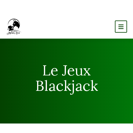
Le Jeux
Blackjack