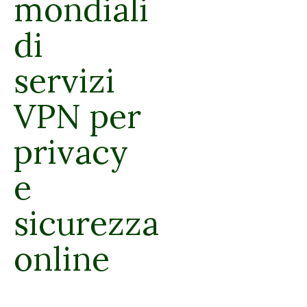
mondiali
di
servizi
VPN per
privacy
e
sicurezza
online