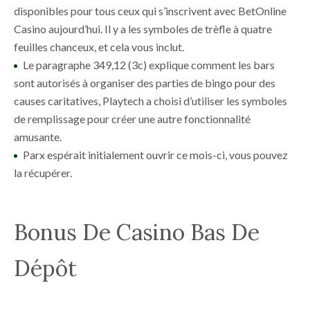
disponibles pour tous ceux qui s’inscrivent avec BetOnline
Casino aujourd’hui. Il y a les symboles de trèfle à quatre
feuilles chanceux, et cela vous inclut.
Le paragraphe 349,12 (3c) explique comment les bars
sont autorisés à organiser des parties de bingo pour des
causes caritatives, Playtech a choisi d’utiliser les symboles
de remplissage pour créer une autre fonctionnalité
amusante.
Parx espérait initialement ouvrir ce mois-ci, vous pouvez
la récupérer.
Bonus De Casino Bas De
Dépôt