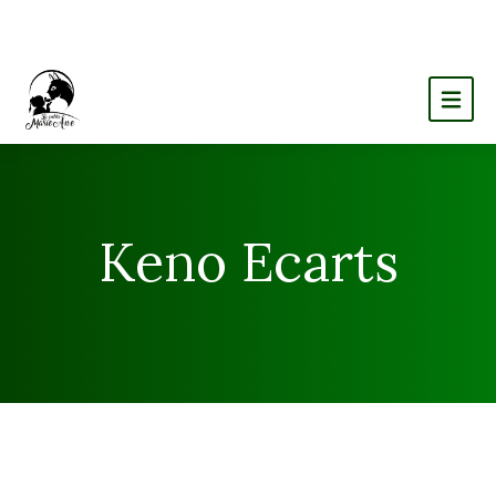
Keno Ecarts