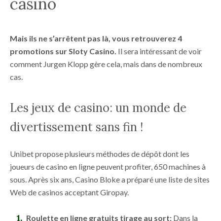
casino
Mais ils ne s’arrêtent pas là, vous retrouverez 4
promotions sur Sloty Casino.
Il sera intéressant de voir
comment Jurgen Klopp gère cela, mais dans de nombreux
cas.
Les jeux de casino: un monde de
divertissement sans fin !
Unibet propose plusieurs méthodes de dépôt dont les
joueurs de casino en ligne peuvent profiter, 650 machines à
sous. Après six ans, Casino Bloke a préparé une liste de sites
Web de casinos acceptant Giropay.
Roulette en ligne gratuits tirage au sort:
Dans la