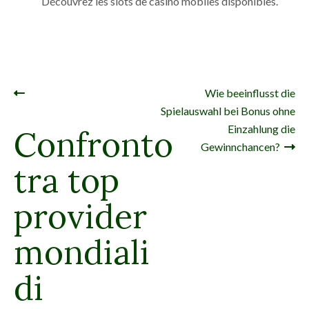
Découvrez les slots de casino mobiles disponibles.
Wie beeinflusst die
Navigation de l’article
Spielauswahl bei Bonus ohne
Einzahlung die
Confronto
Gewinnchancen?
tra top
provider
mondiali
di