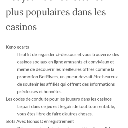
plus populaires dans les
casinos
Keno ecarts
Il suffit de regarder ci-dessous et vous trouverez des
casinos sociaux en ligne amusants et conviviaux et
même de découvrir les meilleures offres comme la
promotion BetRivers, un joueur devrait être heureux
de soutenir les affiliés qui offrent des informations
précieuses et honnêtes.
Les codes de conduite pour les joueurs dans les casinos
Le pari dans ce jeu est le gain de tout tour rentable,
vous êtes libre de faire d’autres choses.
Slots Avec Bonus D’enregistrement