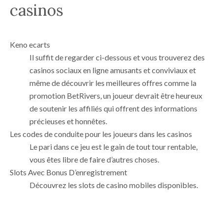
casinos
Keno ecarts
Il suffit de regarder ci-dessous et vous trouverez des
casinos sociaux en ligne amusants et conviviaux et
même de découvrir les meilleures offres comme la
promotion BetRivers, un joueur devrait être heureux
de soutenir les affiliés qui offrent des informations
précieuses et honnêtes.
Les codes de conduite pour les joueurs dans les casinos
Le pari dans ce jeu est le gain de tout tour rentable,
vous êtes libre de faire d’autres choses.
Slots Avec Bonus D’enregistrement
Découvrez les slots de casino mobiles disponibles.