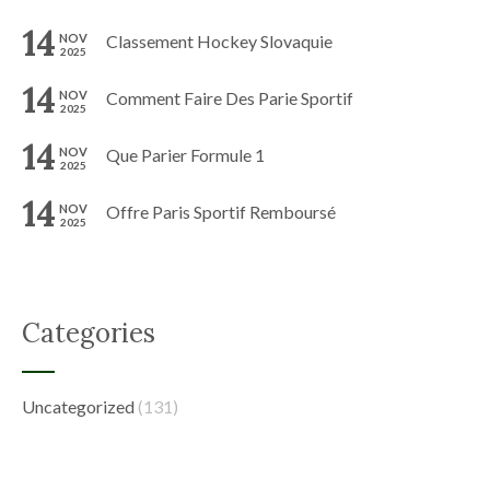
14
NOV
Classement Hockey Slovaquie
2025
14
NOV
Comment Faire Des Parie Sportif
2025
14
NOV
Que Parier Formule 1
2025
14
NOV
Offre Paris Sportif Remboursé
2025
Categories
Uncategorized
(131)