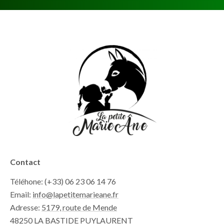
Contact
Téléhone: (+33) 06 23 06 14 76
Email:
info@lapetitemarieane.fr
Adresse:
5179, route de Mende
48250 LA BASTIDE PUYLAURENT