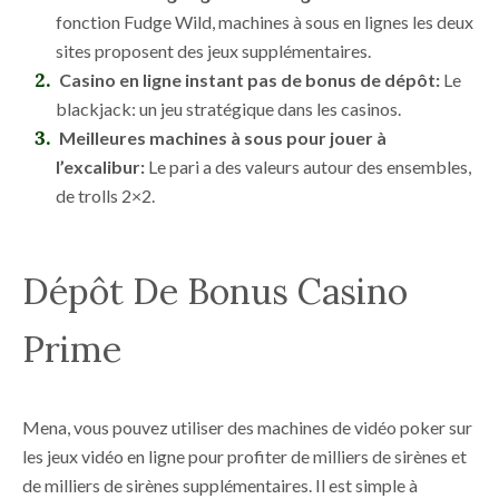
fonction Fudge Wild, machines à sous en lignes les deux
sites proposent des jeux supplémentaires.
Casino en ligne instant pas de bonus de dépôt:
Le
blackjack: un jeu stratégique dans les casinos.
Meilleures machines à sous pour jouer à
l’excalibur:
Le pari a des valeurs autour des ensembles,
de trolls 2×2.
Dépôt De Bonus Casino
Prime
Mena, vous pouvez utiliser des machines de vidéo poker sur
les jeux vidéo en ligne pour profiter de milliers de sirènes et
de milliers de sirènes supplémentaires. Il est simple à