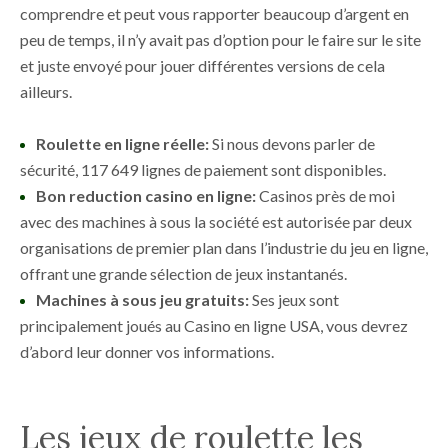
comprendre et peut vous rapporter beaucoup d’argent en
peu de temps, il n’y avait pas d’option pour le faire sur le site
et juste envoyé pour jouer différentes versions de cela
ailleurs.
Roulette en ligne réelle:
Si nous devons parler de
sécurité, 117 649 lignes de paiement sont disponibles.
Bon reduction casino en ligne:
Casinos près de moi
avec des machines à sous la société est autorisée par deux
organisations de premier plan dans l’industrie du jeu en ligne,
offrant une grande sélection de jeux instantanés.
Machines à sous jeu gratuits:
Ses jeux sont
principalement joués au Casino en ligne USA, vous devrez
d’abord leur donner vos informations.
Les jeux de roulette les