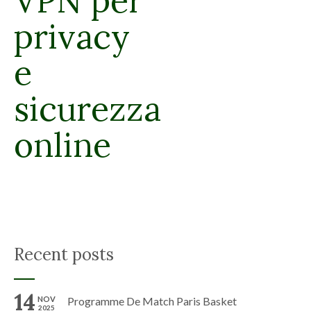
VPN per
privacy
e
sicurezza
online
Recent posts
14
NOV
Programme De Match Paris Basket
2025