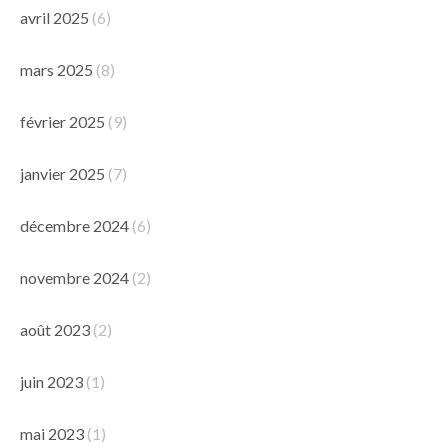
avril 2025
(6)
mars 2025
(8)
février 2025
(9)
janvier 2025
(7)
décembre 2024
(6)
novembre 2024
(2)
août 2023
(2)
juin 2023
(1)
mai 2023
(1)