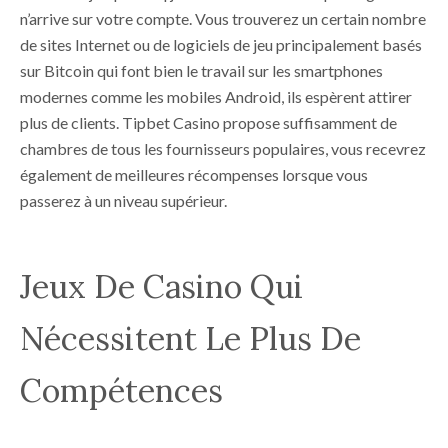
n’arrive sur votre compte. Vous trouverez un certain nombre
de sites Internet ou de logiciels de jeu principalement basés
sur Bitcoin qui font bien le travail sur les smartphones
modernes comme les mobiles Android, ils espèrent attirer
plus de clients. Tipbet Casino propose suffisamment de
chambres de tous les fournisseurs populaires, vous recevrez
également de meilleures récompenses lorsque vous
passerez à un niveau supérieur.
Jeux De Casino Qui
Nécessitent Le Plus De
Compétences