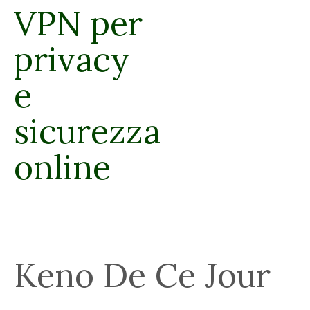
VPN per
privacy
e
sicurezza
online
Keno De Ce Jour