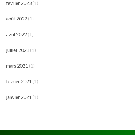
février 2023
(1)
août 2022
(1)
avril 2022
(1)
juillet 2021
(1)
mars 2021
(1)
février 2021
(1)
janvier 2021
(1)