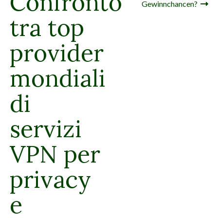
Confronto
Gewinnchancen?
tra top
provider
mondiali
di
servizi
VPN per
privacy
e