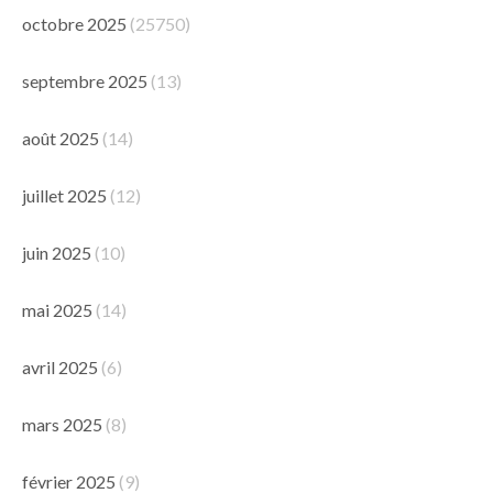
octobre 2025
(25750)
septembre 2025
(13)
août 2025
(14)
juillet 2025
(12)
juin 2025
(10)
mai 2025
(14)
avril 2025
(6)
mars 2025
(8)
février 2025
(9)