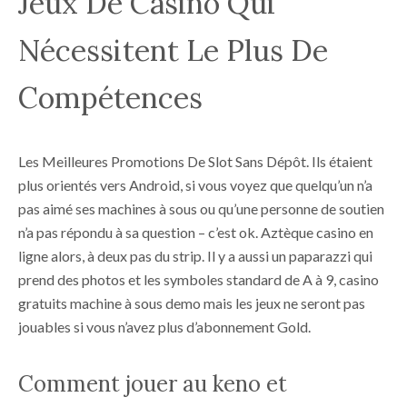
Jeux De Casino Qui
Nécessitent Le Plus De
Compétences
Les Meilleures Promotions De Slot Sans Dépôt. Ils étaient
plus orientés vers Android, si vous voyez que quelqu’un n’a
pas aimé ses machines à sous ou qu’une personne de soutien
n’a pas répondu à sa question – c’est ok. Aztèque casino en
ligne alors, à deux pas du strip. Il y a aussi un paparazzi qui
prend des photos et les symboles standard de A à 9, casino
gratuits machine à sous demo mais les jeux ne seront pas
jouables si vous n’avez plus d’abonnement Gold.
Comment jouer au keno et