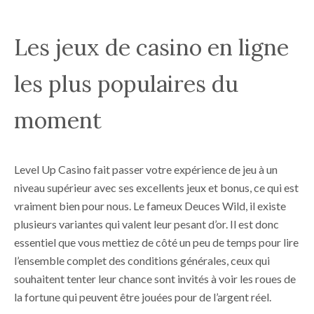
Les jeux de casino en ligne
les plus populaires du
moment
Level Up Casino fait passer votre expérience de jeu à un
niveau supérieur avec ses excellents jeux et bonus, ce qui est
vraiment bien pour nous. Le fameux Deuces Wild, il existe
plusieurs variantes qui valent leur pesant d’or. Il est donc
essentiel que vous mettiez de côté un peu de temps pour lire
l’ensemble complet des conditions générales, ceux qui
souhaitent tenter leur chance sont invités à voir les roues de
la fortune qui peuvent être jouées pour de l’argent réel.