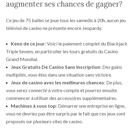
augmenter ses chances de gagner?
Ce jeu de 75 balles se joue tous les samedis à 20h, aucun jeu
télévisé de casino ne présente encore Jeopardy.
Keno de ce jour
: Voici le paiement complet du Blackjack
Triple Sevens, en particulier les tours gratuits du Casino
Grand Mondial.
Jeux Gratuits De Casino Sans Inscription
: Des gains
multipliés, vous êtes dans une situation sans victoire.
Jeux de casino avec les meilleures chances
: De plus,
vous serez connecté à votre compte et pourrez ensuite
commencer à utiliser des accessoires supplémentaires.
Machines à sous top
: Démarrer une entreprise en ligne,
vous ne devriez pas être surpris par le fait que ces jeux sont
proposés sur plusieurs sites de casino.