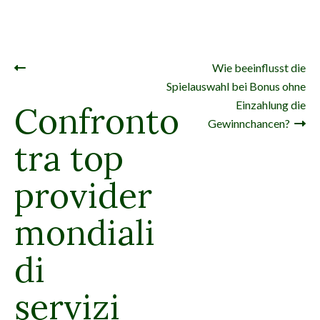
Wie beeinflusst die
Navigation de l’article
Spielauswahl bei Bonus ohne
Einzahlung die
Confronto
Gewinnchancen?
tra top
provider
mondiali
di
servizi