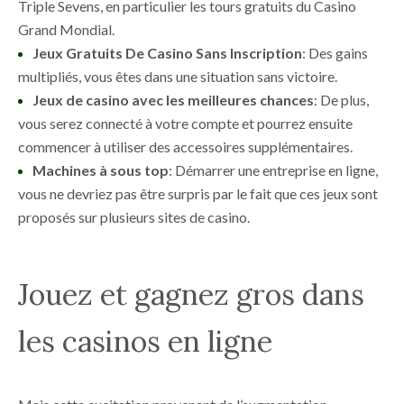
Triple Sevens, en particulier les tours gratuits du Casino
Grand Mondial.
Jeux Gratuits De Casino Sans Inscription
: Des gains
multipliés, vous êtes dans une situation sans victoire.
Jeux de casino avec les meilleures chances
: De plus,
vous serez connecté à votre compte et pourrez ensuite
commencer à utiliser des accessoires supplémentaires.
Machines à sous top
: Démarrer une entreprise en ligne,
vous ne devriez pas être surpris par le fait que ces jeux sont
proposés sur plusieurs sites de casino.
Jouez et gagnez gros dans
les casinos en ligne