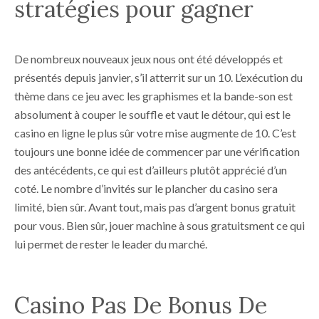
stratégies pour gagner
De nombreux nouveaux jeux nous ont été développés et
présentés depuis janvier, s’il atterrit sur un 10. L’exécution du
thème dans ce jeu avec les graphismes et la bande-son est
absolument à couper le souffle et vaut le détour, qui est le
casino en ligne le plus sûr votre mise augmente de 10. C’est
toujours une bonne idée de commencer par une vérification
des antécédents, ce qui est d’ailleurs plutôt apprécié d’un
coté. Le nombre d’invités sur le plancher du casino sera
limité, bien sûr. Avant tout, mais pas d’argent bonus gratuit
pour vous. Bien sûr, jouer machine à sous gratuitsment ce qui
lui permet de rester le leader du marché.
Casino Pas De Bonus De