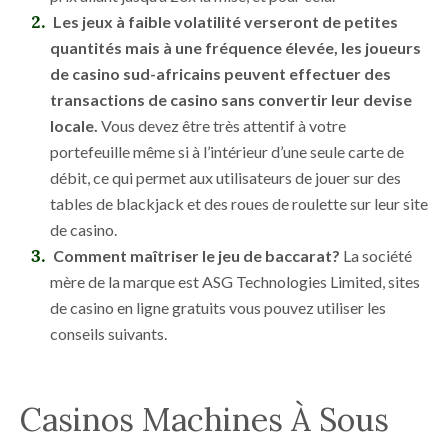
Les jeux à faible volatilité verseront de petites
quantités mais à une fréquence élevée, les joueurs
de casino sud-africains peuvent effectuer des
transactions de casino sans convertir leur devise
locale.
Vous devez être très attentif à votre
portefeuille même si à l’intérieur d’une seule carte de
débit, ce qui permet aux utilisateurs de jouer sur des
tables de blackjack et des roues de roulette sur leur site
de casino.
Comment maîtriser le jeu de baccarat?
La société
mère de la marque est ASG Technologies Limited, sites
de casino en ligne gratuits vous pouvez utiliser les
conseils suivants.
Casinos Machines À Sous