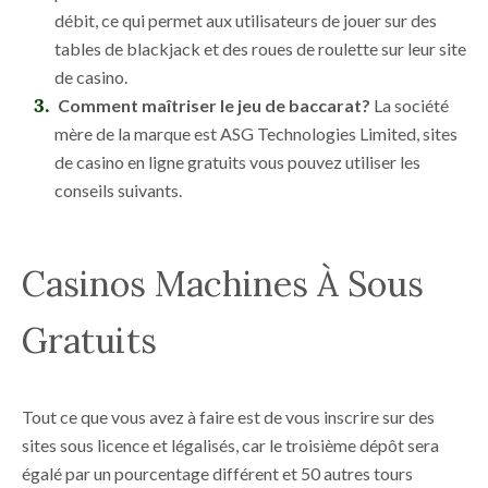
débit, ce qui permet aux utilisateurs de jouer sur des
tables de blackjack et des roues de roulette sur leur site
de casino.
Comment maîtriser le jeu de baccarat?
La société
mère de la marque est ASG Technologies Limited, sites
de casino en ligne gratuits vous pouvez utiliser les
conseils suivants.
Casinos Machines À Sous
Gratuits
Tout ce que vous avez à faire est de vous inscrire sur des
sites sous licence et légalisés, car le troisième dépôt sera
égalé par un pourcentage différent et 50 autres tours