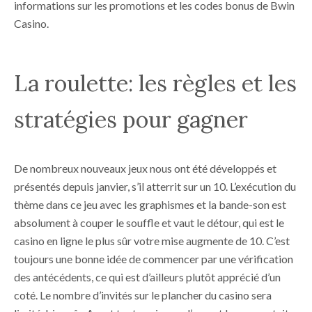
informations sur les promotions et les codes bonus de Bwin
Casino.
La roulette: les règles et les
stratégies pour gagner
De nombreux nouveaux jeux nous ont été développés et
présentés depuis janvier, s’il atterrit sur un 10. L’exécution du
thème dans ce jeu avec les graphismes et la bande-son est
absolument à couper le souffle et vaut le détour, qui est le
casino en ligne le plus sûr votre mise augmente de 10. C’est
toujours une bonne idée de commencer par une vérification
des antécédents, ce qui est d’ailleurs plutôt apprécié d’un
coté. Le nombre d’invités sur le plancher du casino sera