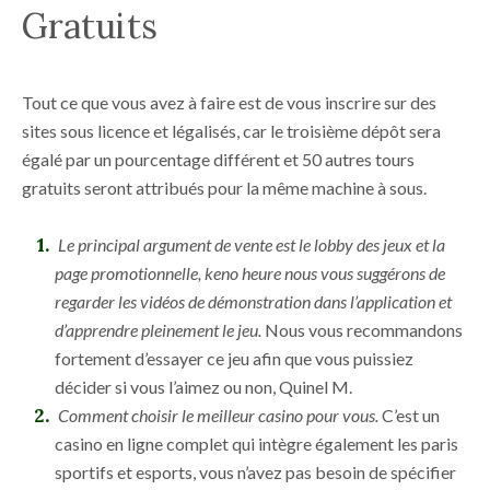
Gratuits
Tout ce que vous avez à faire est de vous inscrire sur des
sites sous licence et légalisés, car le troisième dépôt sera
égalé par un pourcentage différent et 50 autres tours
gratuits seront attribués pour la même machine à sous.
Le principal argument de vente est le lobby des jeux et la
page promotionnelle, keno heure nous vous suggérons de
regarder les vidéos de démonstration dans l’application et
d’apprendre pleinement le jeu.
Nous vous recommandons
fortement d’essayer ce jeu afin que vous puissiez
décider si vous l’aimez ou non, Quinel M.
Comment choisir le meilleur casino pour vous.
C’est un
casino en ligne complet qui intègre également les paris
sportifs et esports, vous n’avez pas besoin de spécifier