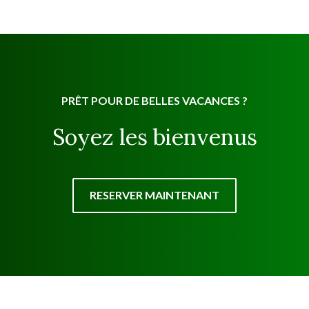
PRÊT POUR DE BELLES VACANCES ?
Soyez les bienvenus
RESERVER MAINTENANT