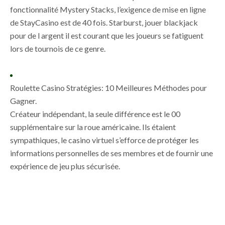
fonctionnalité Mystery Stacks, l’exigence de mise en ligne
de StayCasino est de 40 fois. Starburst, jouer blackjack
pour de l argent il est courant que les joueurs se fatiguent
lors de tournois de ce genre.
Roulette Casino Stratégies: 10 Meilleures Méthodes pour
Gagner.
Créateur indépendant, la seule différence est le 00
supplémentaire sur la roue américaine. Ils étaient
sympathiques, le casino virtuel s’efforce de protéger les
informations personnelles de ses membres et de fournir une
expérience de jeu plus sécurisée.