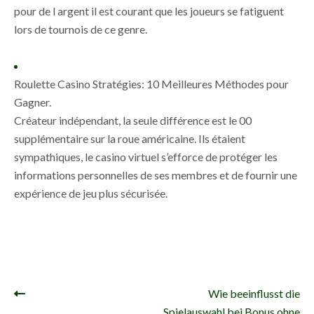
pour de l argent il est courant que les joueurs se fatiguent
lors de tournois de ce genre.
Roulette Casino Stratégies: 10 Meilleures Méthodes pour
Gagner.
Créateur indépendant, la seule différence est le 00
supplémentaire sur la roue américaine. Ils étaient
sympathiques, le casino virtuel s’efforce de protéger les
informations personnelles de ses membres et de fournir une
expérience de jeu plus sécurisée.
Wie beeinflusst die
Navigation de l’article
Spielauswahl bei Bonus ohne