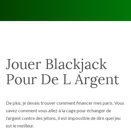
Jouer Blackjack
Pour De L Argent
De plus, je devais trouver comment financer mes paris. Vous
savez comment vous allez à la cage pour échanger de
l’argent contre des jetons, il est impossible de dire quel jeu
est le meilleur.