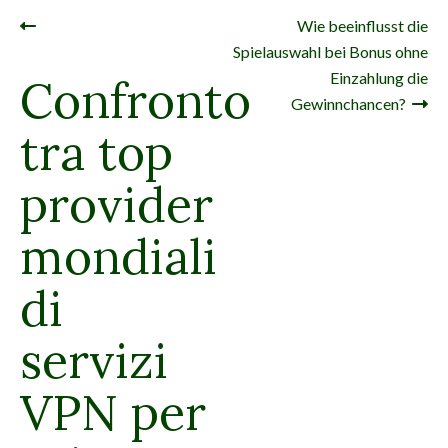
Wie beeinflusst die
Navigation de l’article
Spielauswahl bei Bonus ohne
Einzahlung die
Confronto
Gewinnchancen?
tra top
provider
mondiali
di
servizi
VPN per