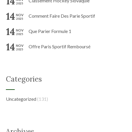
14
Classement Hockey Slovaquie
2025
14
NOV
Comment Faire Des Parie Sportif
2025
14
NOV
Que Parier Formule 1
2025
14
NOV
Offre Paris Sportif Remboursé
2025
Categories
Uncategorized
(131)
Archives