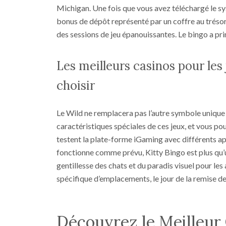
Michigan. Une fois que vous avez téléchargé le sy
bonus de dépôt représenté par un coffre au trésor
des sessions de jeu épanouissantes. Le bingo a pr
Les meilleurs casinos pour le
choisir
Le Wild ne remplacera pas l’autre symbole unique 
caractéristiques spéciales de ces jeux, et vous po
testent la plate-forme iGaming avec différents ap
fonctionne comme prévu, Kitty Bingo est plus qu’u
gentillesse des chats et du paradis visuel pour le
spécifique d’emplacements, le jour de la remise d
Découvrez le Meilleur 