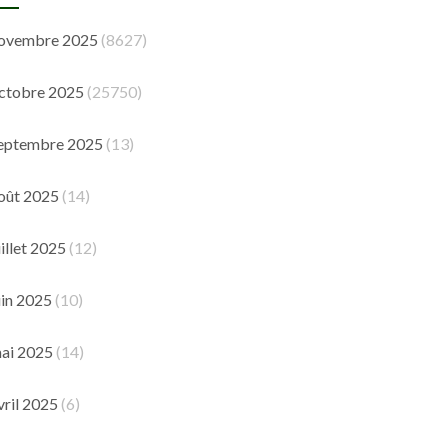
ovembre 2025
(8627)
ctobre 2025
(25750)
eptembre 2025
(13)
oût 2025
(14)
uillet 2025
(12)
uin 2025
(10)
ai 2025
(14)
vril 2025
(6)