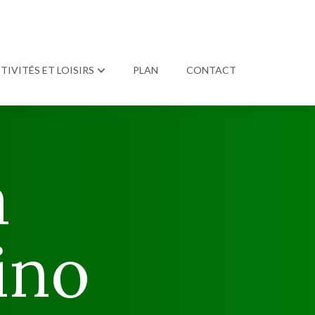
TIVITÉS ET LOISIRS
PLAN
CONTACT
a
ino