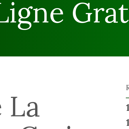
Ligne Grat
 La