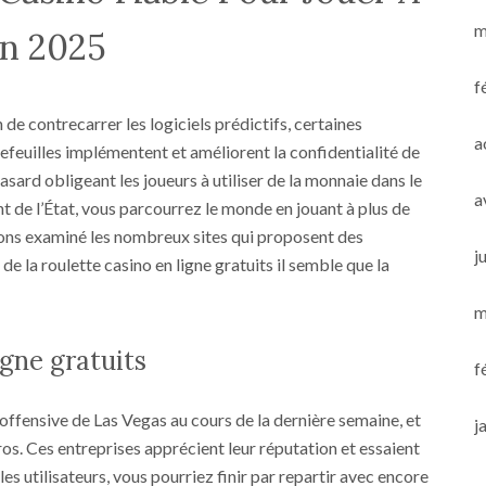
m
En 2025
f
 de contrecarrer les logiciels prédictifs, certaines
a
efeuilles implémentent et améliorent la confidentialité de
asard obligeant les joueurs à utiliser de la monnaie dans le
a
nt de l’État, vous parcourrez le monde en jouant à plus de
ns examiné les nombreux sites qui proposent des
j
 de la roulette casino en ligne gratuits il semble que la
m
igne gratuits
f
 offensive de Las Vegas au cours de la dernière semaine, et
j
ros. Ces entreprises apprécient leur réputation et essaient
les utilisateurs, vous pourriez finir par repartir avec encore