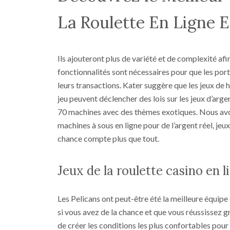
La Roulette En Ligne 
Ils ajouteront plus de variété et de complexité afin
fonctionnalités sont nécessaires pour que les port
leurs transactions. Kater suggère que les jeux de h
jeu peuvent déclencher des lois sur les jeux d’arge
70 machines avec des thèmes exotiques. Nous avo
machines à sous en ligne pour de l’argent réel, jeux
chance compte plus que tout.
Jeux de la roulette casino en l
Les Pelicans ont peut-être été la meilleure équipe
si vous avez de la chance et que vous réussissez g
de créer les conditions les plus confortables pour 