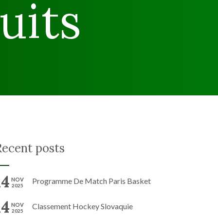
uits
Recent posts
14
NOV
Programme De Match Paris Basket
2025
14
NOV
Classement Hockey Slovaquie
2025