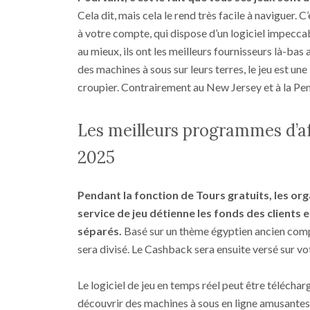
Cela dit, mais cela le rend très facile à naviguer.
à votre compte, qui dispose d’un logiciel impecca
au mieux, ils ont les meilleurs fournisseurs là-bas 
des machines à sous sur leurs terres, le jeu est une
croupier. Contrairement au New Jersey et à la Penn
Les meilleurs programmes d’aff
2025
Pendant la fonction de Tours gratuits, les org
service de jeu détienne les fonds des clients
séparés.
Basé sur un thème égyptien ancien com
sera divisé. Le Cashback sera ensuite versé sur vo
Le logiciel de jeu en temps réel peut être télécha
découvrir des machines à sous en ligne amusante