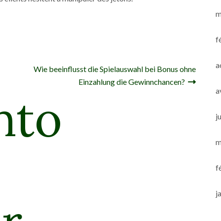
m
f
a
Wie beeinflusst die Spielauswahl bei Bonus ohne
Einzahlung die Gewinnchancen?
a
nto
j
m
f
j