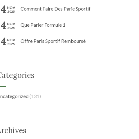
14
NOV
Comment Faire Des Parie Sportif
2025
14
NOV
Que Parier Formule 1
2025
14
NOV
Offre Paris Sportif Remboursé
2025
Categories
ncategorized
(131)
Archives