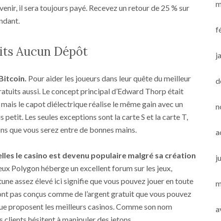
m
avenir, il sera toujours payé. Recevez un retour de 25 % sur
ndant.
f
its Aucun Dépôt
j
Bitcoin.
Pour aider les joueurs dans leur quête du meilleur
d
 gratuits aussi. Le concept principal d’Edward Thorp était
r, mais le capot diélectrique réalise le même gain avec un
n
petit. Les seules exceptions sont la carte S et la carte T,
rons que vous serez entre de bonnes mains.
a
elles le casino est devenu populaire malgré sa création
j
jeux Polygon héberge un excellent forum sur les jeux,
une assez élevé ici signifie que vous pouvez jouer en toute
m
sont pas conçus comme de l’argent gratuit que vous pouvez
e que proposent les meilleurs casinos. Comme son nom
a
es clients hésitent à manipuler des jetons.