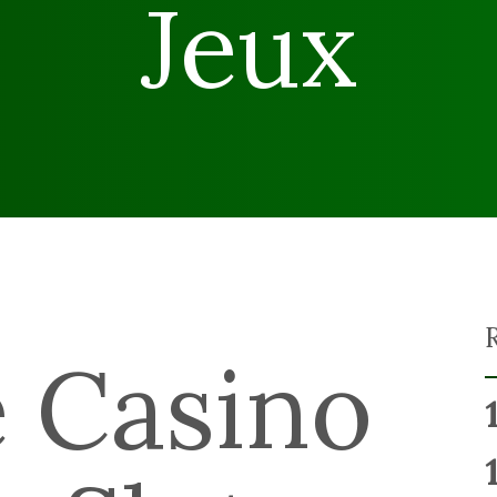
Jeux
 Casino