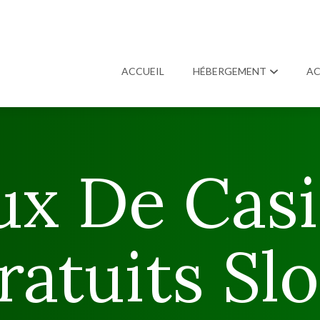
ACCUEIL
HÉBERGEMENT
AC
ux De Cas
ratuits Slo