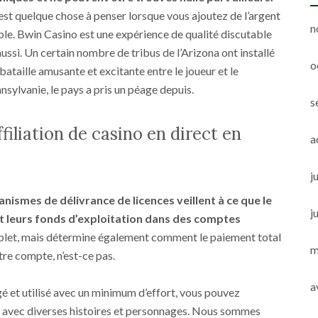
 C’est quelque chose à penser lorsque vous ajoutez de l’argent
n
ble. Bwin Casino est une expérience de qualité discutable
aussi. Un certain nombre de tribus de l’Arizona ont installé
o
 bataille amusante et excitante entre le joueur et le
sylvanie, le pays a pris un péage depuis.
s
iliation de casino en direct en
a
j
anismes de délivrance de licences veillent à ce que le
j
 et leurs fonds d’exploitation dans des comptes
plet, mais détermine également comment le paiement total
m
tre compte, n’est-ce pas.
a
rgé et utilisé avec un minimum d’effort, vous pouvez
s avec diverses histoires et personnages. Nous sommes